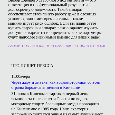
Выбор хорошего сварочного полуавтомата — это
инвестиция в профессиональный результат и
долгосрочную надежность. Такой аппарат
обеспечивает стабильную работу даже в сложных
условиях, экономит время и силы, а также
минимизирует риск ошибок. Если вы планируете
купить сварочный аппарат, важно заранее изучить
доступные варианты и определить, какие параметры
будут наиболее значимыми именно для ваших задач.
Реклама. ООО «3х ВЭБ». ОГРН 1095321003073. ИНН 5321134100
ЧТО ПИШЕТ ПРЕССА
11:00
вчера
Через жару и ливень: как водномоторники со всей
страны боролись за медали в Кинешме
31 июля в Кинешме стартовал первый день
чемпионата и первенства России по водно-
моторному спорту. Зрелищные заезды проводятся
на Кинешемке с 1985 года. Наша акватория
заслуженно считается одним из самых лучших мест