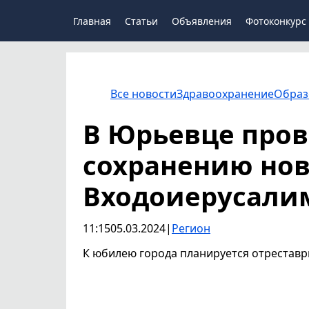
Главная
Статьи
Объявления
Фотоконкурс
Все новости
Здравоохранение
Образ
В Юрьевце пров
сохранению нов
Входоиерусалим
11:15
05.03.2024
|
Регион
К юбилею города планируется отрестав