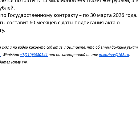
гается потратить 14 миллионов 999 тысяч 969 рублей, а 
ублей.
по Государственному контракту – по 30 марта 2026 года.
ы составит 60 месяцев с даты подписания акта о
у.
 сняли на видео какое-то событие и считаете, что об этом должны узнать
1
, WhatsApp
+7(910)6680341
или по электронной почте
m.kozirev@168.ru
.
дательству РФ.