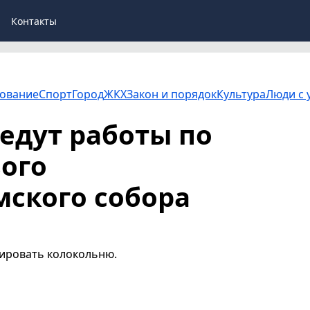
Контакты
ование
Спорт
Город
ЖКХ
Закон и порядок
Культура
Люди с 
едут работы по
ого
ского собора
рировать колокольню.