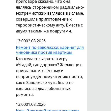
приговора сказано, что она,
являясь сторонником радикально-
экстремистских взглядов в исламе,
совершила приготовление к
террористическому акту. Вместе с
двумя такими же подругами.
13:00
02.08.2026
Ремонт по-заволжски: кабинет для
чиновника против квартиры
Кто желает сыграть в игру
«Угадай, где дороже»? Желающих
приглашаем к лёгкому и
непринуждённому чтению про то,
как в Заволжске чуть было не
взялись за два любопытных
ремонта.
13:00
01.08.2026
Новый земский тренер успевает