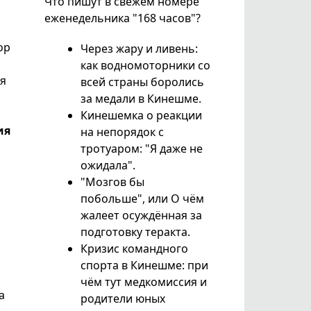
Что пишут в свежем номере
еженедельника "168 часов"?
ор
Через жару и ливень:
как водномоторники со
ая
всей страны боролись
за медали в Кинешме.
Кинешемка о реакции
ия
на непорядок с
тротуаром: "Я даже не
ожидала".
"Мозгов бы
побольше", или О чём
жалеет осуждённая за
подготовку теракта.
Кризис командного
спорта в Кинешме: при
чём тут медкомиссия и
а
родители юных