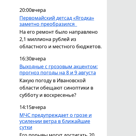
20:00
вчера
Первомайский детсад «Ягодка»
заметно преобразился
На его ремонт было направлено
2,1 миллиона рублей из
областного и местного бюджетов.
16:30
вчера
Выходные с грозовым акцентом:
прогноз погоды на 8 и 9 августа
Какую погоду в Ивановской
области обещают синоптики в
субботу и воскресенье?
14:15
вчера
МЧС предупреждает о грозе и
усилении ветра в ближайшие
сутки
Его порывы могут достигать 20