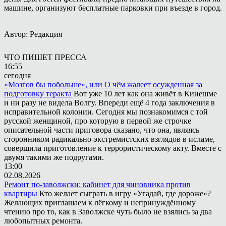
машине, организуют бесплатные парковки при въезде в город.
Автор: Редакция
ЧТО ПИШЕТ ПРЕССА
16:55
сегодня
«Мозгов бы побольше», или О чём жалеет осужденная за
подготовку теракта
Вот уже 10 лет как она живёт в Кинешме
и ни разу не видела Волгу. Впереди ещё 4 года заключения в
исправительной колонии. Сегодня мы познакомимся с той
русской женщиной, про которую в первой же строчке
описательной части приговора сказано, что она, являясь
сторонником радикально-экстремистских взглядов в исламе,
совершила приготовление к террористическому акту. Вместе с
двумя такими же подругами.
13:00
02.08.2026
Ремонт по-заволжски: кабинет для чиновника против
квартиры
Кто желает сыграть в игру «Угадай, где дороже»?
Желающих приглашаем к лёгкому и непринуждённому
чтению про то, как в Заволжске чуть было не взялись за два
любопытных ремонта.