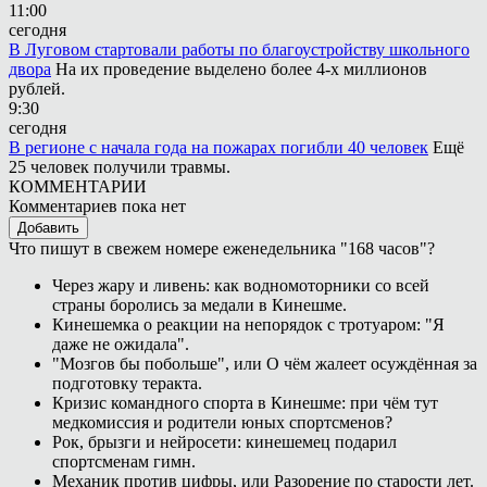
11:00
сегодня
В Луговом стартовали работы по благоустройству школьного
двора
На их проведение выделено более 4-х миллионов
рублей.
9:30
сегодня
В регионе с начала года на пожарах погибли 40 человек
Ещё
25 человек получили травмы.
КОММЕНТАРИИ
Комментариев пока нет
Добавить
Что пишут в свежем номере еженедельника "168 часов"?
Через жару и ливень: как водномоторники со всей
страны боролись за медали в Кинешме.
Кинешемка о реакции на непорядок с тротуаром: "Я
даже не ожидала".
"Мозгов бы побольше", или О чём жалеет осуждённая за
подготовку теракта.
Кризис командного спорта в Кинешме: при чём тут
медкомиссия и родители юных спортсменов?
Рок, брызги и нейросети: кинешемец подарил
спортсменам гимн.
Механик против цифры, или Разорение по старости лет.