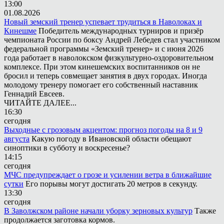
13:00
01.08.2026
Новый земский тренер успевает трудиться в Наволоках и
Кинешме
Победитель международных турниров и призёр
чемпионата России по боксу Андрей Лебедев стал участником
федеральной программы «Земский тренер» и с июня 2026
года работает в наволокском физкультурно-оздоровительном
комплексе. При этом кинешемских воспитанников он не
бросил и теперь совмещает занятия в двух городах. Иногда
молодому тренеру помогает его собственный наставник
Геннадий Евсеев.
ЧИТАЙТЕ ДАЛЕЕ...
16:30
сегодня
Выходные с грозовым акцентом: прогноз погоды на 8 и 9
августа
Какую погоду в Ивановской области обещают
синоптики в субботу и воскресенье?
14:15
сегодня
МЧС предупреждает о грозе и усилении ветра в ближайшие
сутки
Его порывы могут достигать 20 метров в секунду.
13:30
сегодня
В Заволжском районе начали уборку зерновых культур
Также
продолжается заготовка кормов.