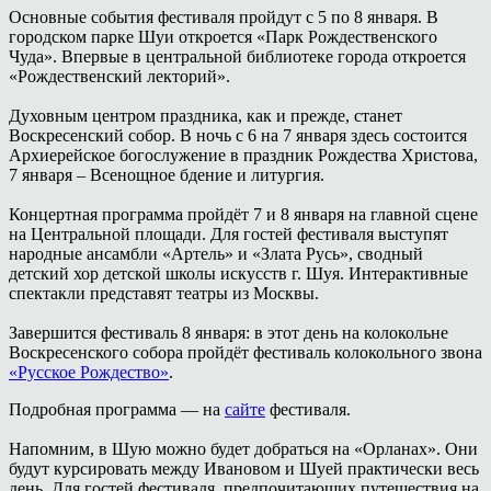
Основные события фестиваля пройдут с 5 по 8 января. В
городском парке Шуи откроется «Парк Рождественского
Чуда». Впервые в центральной библиотеке города откроется
«Рождественский лекторий».
Духовным центром праздника, как и прежде, станет
Воскресенский собор. В ночь с 6 на 7 января здесь состоится
Архиерейское богослужение в праздник Рождества Христова,
7 января – Всенощное бдение и литургия.
Концертная программа пройдёт 7 и 8 января на главной сцене
на Центральной площади. Для гостей фестиваля выступят
народные ансамбли «Артель» и «Злата Русь», сводный
детский хор детской школы искусств г. Шуя. Интерактивные
спектакли представят театры из Москвы.
Завершится фестиваль 8 января: в этот день на колокольне
Воскресенского собора пройдёт фестиваль колокольного звона
«Русское Рождество»
.
Подробная программа — на
сайте
фестиваля.
Напомним, в Шую можно будет добраться на «Орланах». Они
будут курсировать между Ивановом и Шуей практически весь
день. Для гостей фестиваля, предпочитающих путешествия на