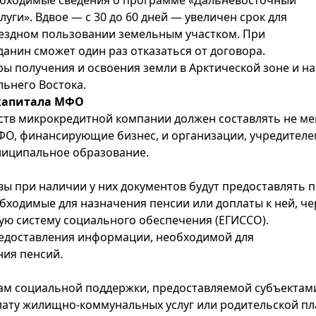
еобходимые сведения о программе «Дальневосточный
луги». Вдвое — с 30 до 60 дней — увеличен срок для
мездном пользовании земельным участком. При
анин сможет один раз отказаться от договора.
ы получения и освоения земли в Арктической зоне и на
льнего Востока.
капитала МФО
тв микрокредитной компании должен составлять не ме
МФО, финансирующие бизнес, и организации, учредител
униципальное образование.
ы при наличии у них документов будут предоставлять 
бходимые для назначения пенсии или доплаты к ней, че
ю систему социального обеспечения (ЕГИССО).
редоставления информации, необходимой для
ния пенсий.
ам социальной поддержки, предоставляемой субъектам
плату жилищно-коммунальных услуг или родительской п