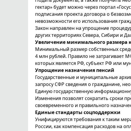
Подать документы, а также получить н
гектар» будет можно через портал «Госус
подписания проекта договора о безвоз
невозможности его использования гражд
Закон направлен на упрощение процедур
других территориях Севера, Сибири и Да
Увеличение минимального размера 
Минимальный размер собственных средс
4 млн рублей. Правило не затрагивает 
которых является РФ, субъект РФ или м
Упрощение назначения пенсий
Государственные и муниципальные архив
запросу СФР сведения о гражданине, нео
Единую государственную информационну
Изменения позволят сократить сроки п
своевременного и правильного назначе
Единые стандарты соцподдержки
Унифицируются требования к таким мер
России, как компенсация расходов на о