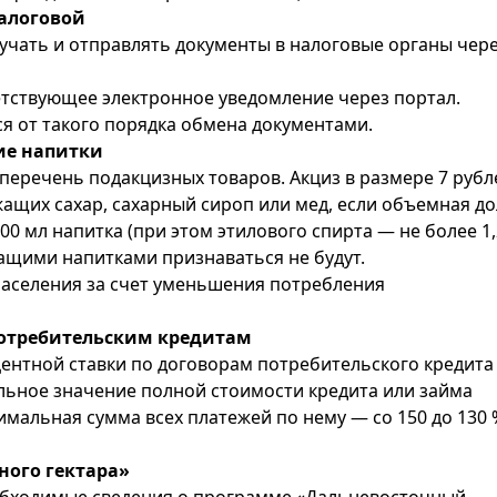
налоговой
чать и отправлять документы в налоговые органы чер
етствующее электронное уведомление через портал.
 от такого порядка обмена документами.
ие напитки
еречень подакцизных товаров. Акциз в размере 7 рубл
ржащих сахар, сахарный сироп или мед, если объемная д
100 мл напитка (при этом этилового спирта — не более 1,
жащими напитками признаваться не будут.
населения за счет уменьшения потребления
потребительским кредитам
нтной ставки по договорам потребительского кредита
мальное значение полной стоимости кредита или займа
симальная сумма всех платежей по нему — со 150 до 130 
ного гектара»