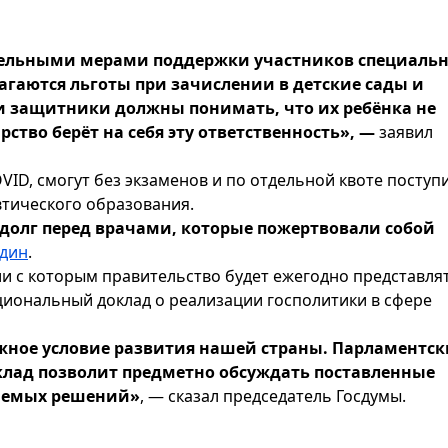
тельными мерами поддержки участников специаль
агаются льготы при зачислении в детские сады и
и защитники должны понимать, что их ребёнка не
рство берёт на себя эту ответственность», —
заявил
VID, смогут без экзаменов и по отдельной квоте поступ
тического образования.
долг перед врачами, которые пожертвовали собой
один
.
вии с которым правительство будет ежегодно представля
циональный доклад о реализации госполитики в сфере
жное условие развития нашей страны. Парламентс
оклад позволит предметно обсуждать поставленные
маемых решений»
, — сказал председатель Госдумы.