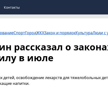
Контакты
ование
Спорт
Город
ЖКХ
Закон и порядок
Культура
Люди с 
н рассказал о закона
илу в июле
их детей, освобождение лекарств для тяжелобольных де
ржащие напитки.