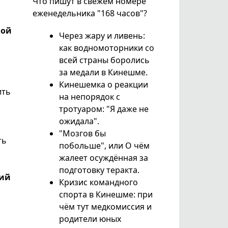
Что пишут в свежем номере
еженедельника "168 часов"?
ной
Через жару и ливень:
как водномоторники со
всей страны боролись
за медали в Кинешме.
Кинешемка о реакции
ить
на непорядок с
тротуаром: "Я даже не
ожидала".
"Мозгов бы
ть
побольше", или О чём
жалеет осуждённая за
подготовку теракта.
кий
Кризис командного
спорта в Кинешме: при
чём тут медкомиссия и
родители юных