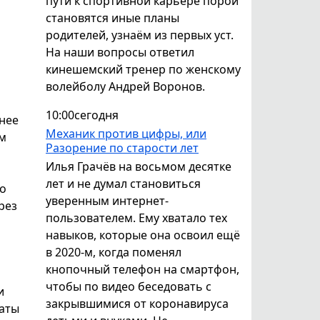
пути к спортивной карьере порой
становятся иные планы
родителей, узнаём из первых уст.
На наши вопросы ответил
кинешемский тренер по женскому
волейболу Андрей Воронов.
10:00
сегодня
нее
Механик против цифры, или
ем
Разорение по старости лет
Илья Грачёв на восьмом десятке
лет и не думал становиться
по
уверенным интернет-
рез
пользователем. Ему хватало тех
навыков, которые она освоил ещё
в 2020-м, когда поменял
кнопочный телефон на смартфон,
чтобы по видео беседовать с
и
закрывшимися от коронавируса
латы