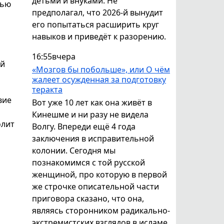
детьми и внуками. Не
щью
предполагал, что 2026-й вынудит
его попытаться расширить круг
навыков и приведёт к разорению.
16:55
вчера
ый
«Мозгов бы побольше», или О чём
жалеет осужденная за подготовку
теракта
вие
Вот уже 10 лет как она живёт в
Кинешме и ни разу не видела
олит
Волгу. Впереди ещё 4 года
заключения в исправительной
колонии. Сегодня мы
познакомимся с той русской
женщиной, про которую в первой
же строчке описательной части
приговора сказано, что она,
являясь сторонником радикально-
экстремистских взглядов в исламе,