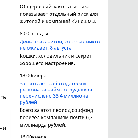
Общероссийская статистика
показывает отдельный риск для
жителей и компаний Кинешмы.
8:00
сегодня
День праздников, которых никто
не ожидает: 8 августа
Кошки, холодильник и секрет
хорошего настроения.
18:00
вчера
За пять лет работодателям
региона за найм сотрудников
перечислено 33,4 миллиона
ить
рублей
Всего за этот период соцфонд
перевёл компаниям почти 6,2
миллиарда рублей.
ами
16:00
вчера