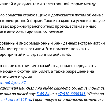
ацией и документами в электронной форме между
ого средства страховщиком допускается путем обмена с
в электронной форме. Также создаются условия получ
ствах дорожно-транспортных происшествий и иных
ков в автоматизированном режиме.
ированный информационный банк данных экстремистски
 Министерство юстиции. Это поможет повысить
ероприятий и следственных действий.
в сфере охотничьего хозяйства, вправе передавать
меющим охотничий билет, а также разрешение на
тничьего оружия.
венной Думы РФ
исшествия или сняли на видео какое-то событие и считае
те нам по телефону:
5-45-84
или
+7(910)6680341
, WhatsApp
е
m.kozirev@168.ru
. Гарантируем анонимность источника