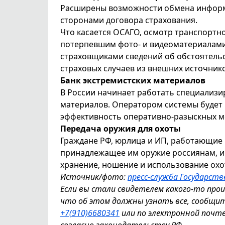
Расширены возможности обмена информ
сторонами договора страхования.
Что касается ОСАГО, осмотр транспортн
потерпевшим фото- и видеоматериалами 
страховщиками сведений об обстоятель
страховых случаев из внешних источни
Банк экстремистских материалов
В России начинает работать специализ
материалов. Оператором системы будет
эффективность оперативно-разыскных м
Передача оружия для охоты
Граждане РФ, юрлица и ИП, работающие 
принадлежащее им оружие россиянам, и
хранение, ношение и использование охо
Источник/фото:
пресс-служба Государст
Если вы стали свидетелем какого-то про
что об этом должны узнать все, сообщи
+7(910)6680341
или по электронной почт