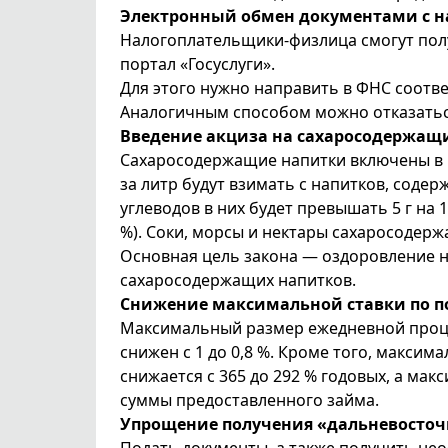
Электронный обмен документами с 
Налогоплательщики-физлица смогут полу
портал «Госуслуги».
Для этого нужно направить в ФНС соотв
Аналогичным способом можно отказаться
Введение акциза на сахаросодержащ
Сахаросодержащие напитки включены в п
за литр будут взимать с напитков, соде
углеводов в них будет превышать 5 г на 
%). Соки, морсы и нектары сахаросодер
Основная цель закона — оздоровление 
сахаросодержащих напитков.
Снижение максимальной ставки по 
Максимальный размер ежедневной проце
снижен с 1 до 0,8 %. Кроме того, макси
снижается с 365 до 292 % годовых, а мак
суммы предоставленного займа.
Упрощение получения «дальневосточ