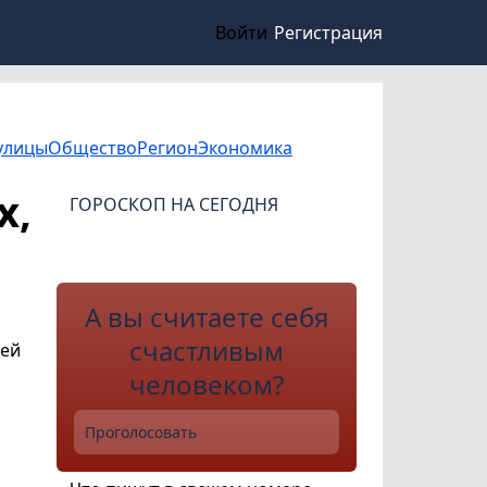
Войти
Регистрация
улицы
Общество
Регион
Экономика
х,
ГОРОСКОП НА СЕГОДНЯ
А вы считаете себя
счастливым
тей
человеком?
Проголосовать