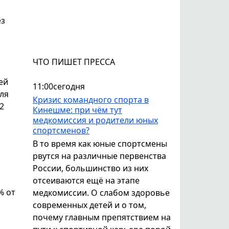
ез
ЧТО ПИШЕТ ПРЕССА
ей
11:00
сегодня
оля
Кризис командного спорта в
2
Кинешме: при чём тут
медкомиссия и родители юных
спортсменов?
В то время как юные спортсмены
рвутся на различные первенства
России, большинство из них
отсеиваются ещё на этапе
% от
медкомиссии. О слабом здоровье
современных детей и о том,
почему главным препятствием на