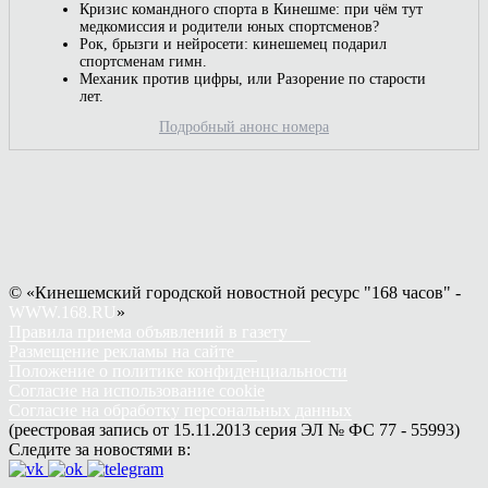
Кризис командного спорта в Кинешме: при чём тут
медкомиссия и родители юных спортсменов?
Рок, брызги и нейросети: кинешемец подарил
спортсменам гимн.
Механик против цифры, или Разорение по старости
лет.
Подробный анонс номера
© «Кинешемский городской новостной ресурс "168 часов" -
WWW.168.RU
»
Правила приема объявлений в газету
Размещение рекламы на сайте
Положение о политике конфиденциальности
Согласие на использование cookie
Согласие на обработку персональных данных
(реестровая запись от 15.11.2013 серия ЭЛ № ФС 77 - 55993)
Следите за новостями в: