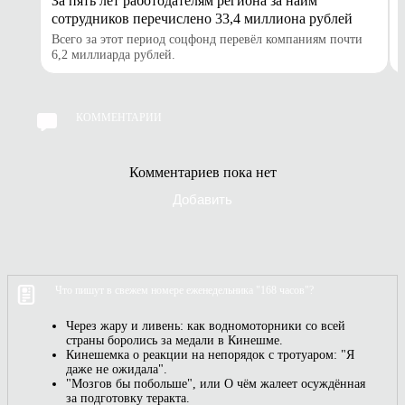
За пять лет работодателям региона за найм
сотрудников перечислено 33,4 миллиона рублей
Всего за этот период соцфонд перевёл компаниям почти
6,2 миллиарда рублей.
КОММЕНТАРИИ
Комментариев пока нет
Добавить
Что пишут в свежем номере еженедельника "168 часов"?
Через жару и ливень: как водномоторники со всей
страны боролись за медали в Кинешме.
Кинешемка о реакции на непорядок с тротуаром: "Я
даже не ожидала".
"Мозгов бы побольше", или О чём жалеет осуждённая
за подготовку теракта.