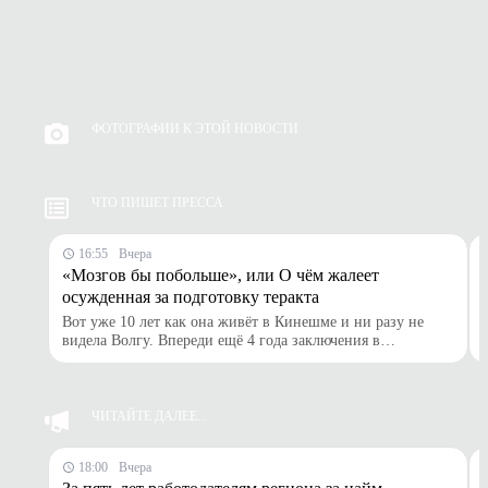
ФОТОГРАФИИ К ЭТОЙ НОВОСТИ
ЧТО ПИШЕТ ПРЕССА
16:55
Вчера
«Мозгов бы побольше», или О чём жалеет
осужденная за подготовку теракта
Вот уже 10 лет как она живёт в Кинешме и ни разу не
видела Волгу. Впереди ещё 4 года заключения в
исправительной колонии. Сегодня мы познакомимся с той
русской женщиной, про которую в первой же строчке
описательной части приговора сказано, что она, являясь
сторонником радикально-экстремистских взглядов в
ЧИТАЙТЕ ДАЛЕЕ...
исламе, совершила приготовление к террористическому
акту. Вместе с двумя такими же подругами.
18:00
Вчера