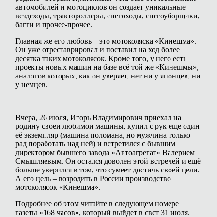
автомобилей и мотоциклов он создаёт уникальные
вездеходы, трактороллеры, снегоходы, снегоуборщики,
багги и прочее-прочее.
Главная же его любовь – это мотоколяска «Кинешма».
Он уже отреставрировал и поставил на ход более
десятка таких мотоколясок. Кроме того, у него есть
проекты новых машин на базе всё той же «Кинешмы»,
аналогов которых, как он уверяет, нет ни у японцев, ни
у немцев.
Вчера, 26 июля, Игорь Владимирович приехал на
родину своей любимой машины, купил с рук ещё один
её экземпляр (машина поломана, но мужчина только
рад поработать над ней) и встретился с бывшим
директором бывшего завода «Автоагрегат» Валерием
Смышляевым. Он остался доволен этой встречей и ещё
больше уверился в том, что сумеет достичь своей цели.
А его цель – возродить в России производство
мотоколясок «Кинешма».
Подробнее об этом читайте в следующем номере
газеты «168 часов», который выйдет в свет 31 июля.