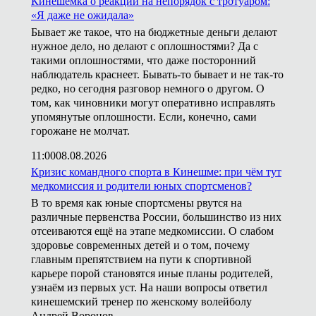
Кинешемка о реакции на непорядок с тротуаром:
«Я даже не ожидала»
Бывает же такое, что на бюджетные деньги делают
нужное дело, но делают с оплошностями? Да с
такими оплошностями, что даже посторонний
наблюдатель краснеет. Бывать-то бывает и не так-то
редко, но сегодня разговор немного о другом. О
том, как чиновники могут оперативно исправлять
упомянутые оплошности. Если, конечно, сами
горожане не молчат.
11:00
08.08.2026
Кризис командного спорта в Кинешме: при чём тут
медкомиссия и родители юных спортсменов?
В то время как юные спортсмены рвутся на
различные первенства России, большинство из них
отсеиваются ещё на этапе медкомиссии. О слабом
здоровье современных детей и о том, почему
главным препятствием на пути к спортивной
карьере порой становятся иные планы родителей,
узнаём из первых уст. На наши вопросы ответил
кинешемский тренер по женскому волейболу
Андрей Воронов.