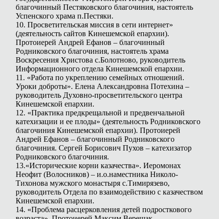
благочинный Пестяковского благочиния, настоятель
Успенского храма п.Пестяки.
10. Просветительская миссия в сети интернет»
(деятельность сайтов Кинешемской епархии).
Протоиерей Андрей Ефанов – благочинный
Родниковского благочиния, настоятель храма
Воскресения Христова с.Болотново, руководитель
Информационного отдела Кинешемской епархии.
11. «Работа по укреплению семейных отношений.
Уроки доброты». Елена Александровна Потехина –
руководитель Духовно-просветительского центра
Кинешемской епархии.
12. «Практика предкрещальной и предвенчальной
катехизации и ее плоды» (деятельность Родниковского
благочиния Кинешемской епархии). Протоиерей
Андрей Ефанов – благочинный Родниковского
благочиния. Сергей Борисович Пухов – катехизатор
Родниковского благочиния.
13.«Исторические корни казачества». Иеромонах
Неофит (Волосников) – и.о.наместника Николо-
Тихонова мужского монастыря с.Тимирязево,
руководитель Отдела по взаимодействию с казачеством
Кинешемской епархии.
14. «Проблема расцерковления детей подросткового
возраста». Протоиерей Максим Верещак –