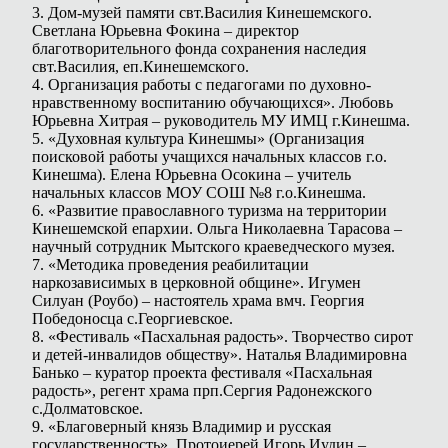
3. Дом-музей памяти свт.Василия Кинешемского.
Светлана Юрьевна Фокина – директор
благотворительного фонда сохранения наследия
свт.Василия, еп.Кинешемского.
4. Организация работы с педагогами по духовно-
нравственному воспитанию обучающихся». Любовь
Юрьевна Хитрая – руководитель МУ ИМЦ г.Кинешма.
5. «Духовная культура Кинешмы» (Организация
поисковой работы учащихся начальных классов г.о.
Кинешма). Елена Юрьевна Осокина – учитель
начальных классов МОУ СОШ №8 г.о.Кинешма.
6. «Развитие православного туризма на территории
Кинешемской епархии. Ольга Николаевна Тарасова –
научный сотрудник Мытского краеведческого музея.
7. «Методика проведения реабилитации
наркозависимых в церковной общине». Игумен
Силуан (Роубо) – настоятель храма вмч. Георгия
Победоносца с.Георгиевское.
8. «Фестиваль «Пасхальная радость». Творчество сирот
и детей-инвалидов обществу». Наталья Владимировна
Банько – куратор проекта фестиваля «Пасхальная
радость», регент храма прп.Сергия Радонежского
с.Долматовское.
9. «Благоверный князь Владимир и русская
государственность». Протоиерей Игорь Иудин –