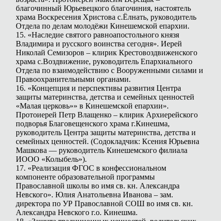
благочинный Юрьевецкого благочиния, настоятель
храма Воскресения Христова с.Ёлнать, руководитель
Отдела по делам молодёжи Кинешемской епархии.
15. «Наследие святого равноапостольного князя
Владимира и русского воинства сегодня». Иерей
Николай Семизоров – клирик Крестовоздвиженского
храма с.Воздвижение, руководитель Епархиального
Отдела по взаимодействию с Вооруженными силами и
Правоохранительными органами.
16. «Концепция и перспективы развития Центра
защиты материнства, детства и семейных ценностей
«Малая церковь»» в Кинешемской епархии».
Протоиерей Петр Влащенко – клирик Архиерейского
подворья Благовещенского храма г.Кинешма,
руководитель Центра защиты материнства, детства и
семейных ценностей. (Содокладчик: Ксения Юрьевна
Машкова — руководитель Кинешемского филиала
ИООО «Колыбель»).
17. «Реализация ФГОС в конфессиональном
компоненте образовательной программы
Православной школы во имя св. кн. Александра
Невского». Юлия Анатольевна Иванова – зам.
директора по УР Православной СОШ во имя св. кн.
Александра Невского г.о. Кинешма.