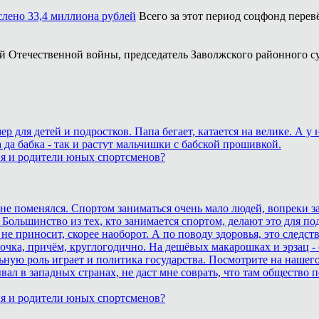
ислено 33,4 миллиона рублей
Всего за этот период соцфонд перев
кой Отечественной войны, председатель Заволжского районного с
для детей и подростков. Папа бегает, катается на велике. А у
 да бабка - так и растут мальчишки с бабской прошивкой.
ия и родители юных спортсменов?
ане поменялся. Спортом заниматься очень мало людей, вопреки з
 Большинство из тех, кто занимается спортом, делают это для п
не приносит, скорее наоборот. А по поводу здоровья, это след
очка, причём, круглогодично. На дешёвых макарошках и эрзац -
ьную роль играет и политика государства. Посмотрите на нашего
бывал в западных странах, не даст мне соврать, что там обществ
ия и родители юных спортсменов?