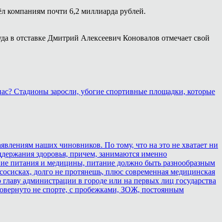
ёл компаниям почти 6,2 миллиарда рублей.
уда в отставке Дмитрий Алексеевич Коновалов отмечает свой
 нас? Стадионы заросли, убогие спортивные площадки, которые
аявлениям наших чиновников. По тому, что на это не хватает ни
оддержания здоровья, причем, занимаются именно
ствие питания и медицины, питание должно быть разнообразным
 сосисках, долго не протянешь, плюс современная медицинская
 главу администрации в городе или на первых лиц государства
о повернуто не спорте, с пробежками, ЗОЖ, постоянным