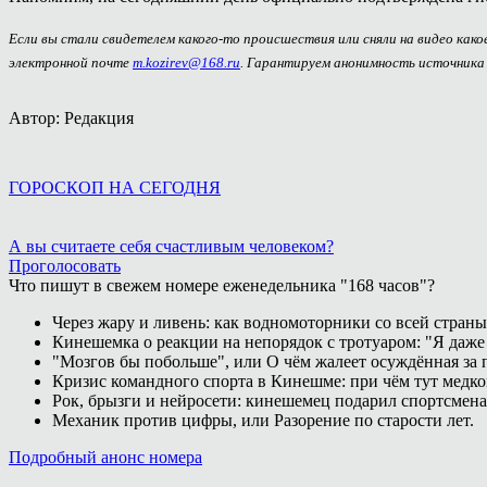
Если вы стали свидетелем какого-то происшествия или сняли на видео как
электронной почте
m.kozirev@168.ru
. Гарантируем анонимность источника
Автор: Редакция
ГОРОСКОП НА СЕГОДНЯ
А вы считаете себя счастливым человеком?
Проголосовать
Что пишут в свежем номере еженедельника "168 часов"?
Через жару и ливень: как водномоторники со всей страны
Кинешемка о реакции на непорядок с тротуаром: "Я даже
"Мозгов бы побольше", или О чём жалеет осуждённая за п
Кризис командного спорта в Кинешме: при чём тут медк
Рок, брызги и нейросети: кинешемец подарил спортсмен
Механик против цифры, или Разорение по старости лет.
Подробный анонс номера