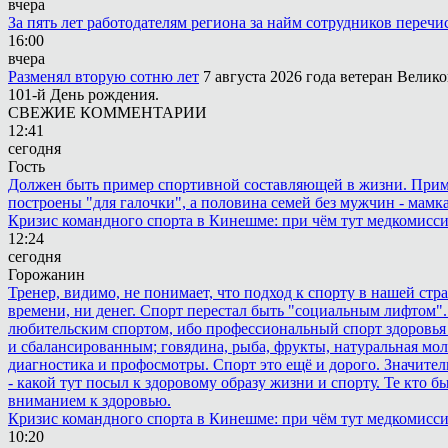
вчера
За пять лет работодателям региона за найм сотрудников переч
16:00
вчера
Разменял вторую сотню лет
7 августа 2026 года ветеран Вели
101-й День рождения.
СВЕЖИЕ КОММЕНТАРИИ
12:41
сегодня
Гость
Должен быть пример спортивной составляющей в жизни. Пример 
построены "для галочки", а половина семей без мужчин - мамка
Кризис командного спорта в Кинешме: при чём тут медкомисс
12:24
сегодня
Горожанин
Тренер, видимо, не понимает, что подход к спорту в нашей стр
времени, ни денег. Спорт перестал быть "социальным лифтом".
любительским спортом, ибо профессиональный спорт здоровья 
и сбалансированным; говядина, рыба, фрукты, натуральная мол
диагностика и профосмотры. Спорт это ещё и дорого. Значител
- какой тут посыл к здоровому образу жизни и спорту. Те кто 
вниманием к здоровью.
Кризис командного спорта в Кинешме: при чём тут медкомисс
10:20