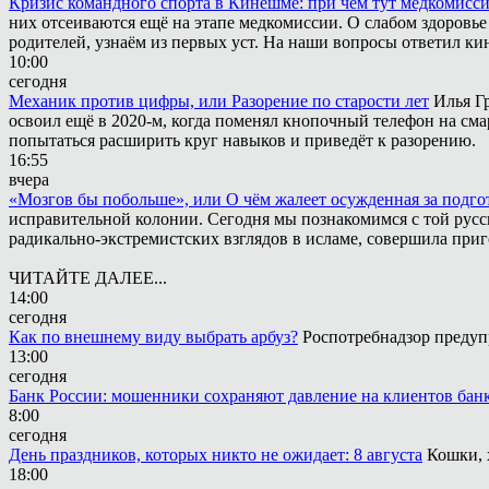
Кризис командного спорта в Кинешме: при чём тут медкомисс
них отсеиваются ещё на этапе медкомиссии. О слабом здоровье
родителей, узнаём из первых уст. На наши вопросы ответил к
10:00
сегодня
Механик против цифры, или Разорение по старости лет
Илья Г
освоил ещё в 2020-м, когда поменял кнопочный телефон на сма
попытаться расширить круг навыков и приведёт к разорению.
16:55
вчера
«Мозгов бы побольше», или О чём жалеет осужденная за подго
исправительной колонии. Сегодня мы познакомимся с той русск
радикально-экстремистских взглядов в исламе, совершила приг
ЧИТАЙТЕ ДАЛЕЕ...
14:00
сегодня
Как по внешнему виду выбрать арбуз?
Роспотребнадзор предуп
13:00
сегодня
Банк России: мошенники сохраняют давление на клиентов бан
8:00
сегодня
День праздников, которых никто не ожидает: 8 августа
Кошки, 
18:00