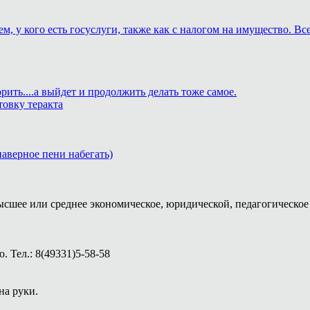
м, у кого есть госуслуги, также как с налогом на имущество. В
рить....а выйдет и продолжить делать тоже самое.
товку теракта
 наверное пени набегать)
ысшее или среднее экономическое, юридической, педагогическое 
 Тел.: 8(49331)5-58-58
на руки.