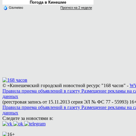
Погода в Кинешме
Gismeteo
Прогноз на 2 недели
© «Кинешемский городской новостной ресурс "168 часов" -
WW
Правила приема объявлений в газету
Размещение рекламы на с
данных
(реестровая запись от 15.11.2013 серия ЭЛ № ФС 77 - 55993)
16+
Правила приема объявлений в газету
Размещение рекламы на с
данных
Следите за новостями в: