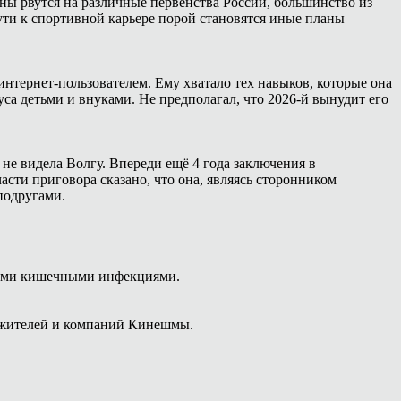
ны рвутся на различные первенства России, большинство из
ути к спортивной карьере порой становятся иные планы
интернет-пользователем. Ему хватало тех навыков, которые она
са детьми и внуками. Не предполагал, что 2026-й вынудит его
 не видела Волгу. Впереди ещё 4 года заключения в
сти приговора сказано, что она, являясь сторонником
подругами.
рыми кишечными инфекциями.
 жителей и компаний Кинешмы.