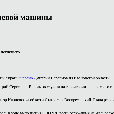
боевой машины
 погибшего.
ории Украины
погиб
Дмитрий Варламов из Ивановской области.
трий Сергеевич Варламов служил на территории ивановского га
тор Ивановской области Станислав Воскресенский. Глава регио
бель в зоне выполнения СВО 938 военнослужащих из Ивановско