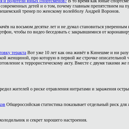
ия и родители юных спортсменов?
В то время как юные спортсме
 современных детей и о том, почему главным препятствием на п
инешемский тренер по женскому волейболу Андрей Воронов.
рачёв на восьмом десятке лет и не думал становиться уверенным 
ртфон, чтобы по видео беседовать с закрывшимися от коронавиру
товку теракта
Вот уже 10 лет как она живёт в Кинешме и ни разу
ой женщиной, про которую в первой же строчке описательной ча
отовление к террористическому акту. Вместе с двумя такими же 
редил жителей о риске отравления нитратами и заражения ост
ков
Общероссийская статистика показывает отдельный риск для
холодильник и секрет хорошего настроения.