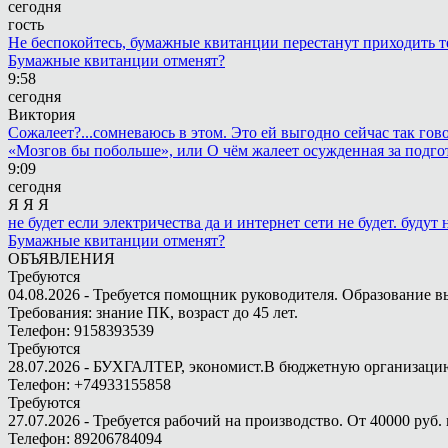
сегодня
гость
Не беспокойтесь, бумажные квитанции перестанут приходить те
Бумажные квитанции отменят?
9:58
сегодня
Виктория
Сожалеет?...сомневаюсь в этом. Это ей выгодно сейчас так гово
«Мозгов бы побольше», или О чём жалеет осужденная за подго
9:09
сегодня
Я Я Я
не будет если электричества да и интернет сети не будет. будут
Бумажные квитанции отменят?
ОБЪЯВЛЕНИЯ
Требуются
04.08.2026 - Требуется помощник руководителя. Образование в
Требования: знание ПК, возраст до 45 лет.
Телефон: 9158393539
Требуются
28.07.2026 - БУХГАЛТЕР, экономист.В бюджетную организацию.
Телефон: +74933155858
Требуются
27.07.2026 - Требуется рабочий на производство. От 40000 руб. 
Телефон: 89206784094