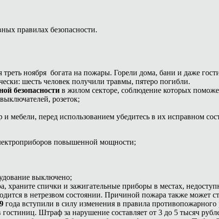
вных правилах безопасности.
 треть ноября богата на пожары. Горели дома, бани и даже гост
чески: шесть человек получили травмы, пятеро погибли.
ной безопасности
в жилом секторе, соблюдение которых поможет
 выключателей, розеток;
 и мебели, перед использованием убедитесь в их исправном сос
о электроприборов повышенной мощности;
орудование выключено;
а, храните спички и зажигательные приборы в местах, недоступн
аходится в нетрезвом состоянии. Причиной пожара также может
9
года вступили в силу изменения в правила противопожарного 
гостиниц. Штраф за нарушение составляет от 3 до 5 тысяч рубл