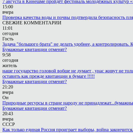
7 августа в Кинешме пройдёт фестиваль молодёжных культур 
15:00
вчера
Проверка качества воды и почвы подтвердила безопасность п
СВЕЖИЕ КОММЕНТАРИИ
11:01
сегодня
Гость
Задача "большого брата" не делать удобнее, а контролировать
Бумажные квитанции отменят?
9:58
сегодня
житель
наше государство головой вобще не думает , унас живут не то
оставить как прежде квитанции в бумаге !!!!!
Бумажные квитанции отменят?
21:20
вчера
Он
Природные ресурсы в стране народу не принадлежат...бумажн
Бумажные квитанции отменят?
20:43
вчера
СССР
Как только единая Россия проиграет выборы, война закончится