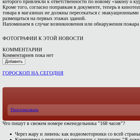
которого привлекли к ответственности по новому «закону о к
Кроме того, согласно поправкам в документе, теперь в кинотеа
товара в магазинах не должны пересекаться с эвакуационным
размещаться на первых этажах зданий.
Напоминаем в случае возникновения или обнаружения пожара 
ФОТОГРАФИИ К ЭТОЙ НОВОСТИ
КОММЕНТАРИИ
Комментариев пока нет
Добавить
ГОРОСКОП НА СЕГОДНЯ
Проголосовать
Что пишут в свежем номере еженедельника "168 часов"?
Через жару и ливень: как водномоторники со всей страны
Кинешемка о реакции на непорядок с тротуаром: "Я даже