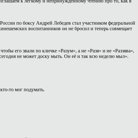
иглашаем к лёгкому и непринуждённому чтению про то, как в
России по боксу Андрей Лебедев стал участником федеральной
 кинешемских воспитанников он не бросил и теперь совмещает
тобы его звали по кличке «Разум», а не «Разя» и не «Раззява»,
сегодня не может доску мыть. Он её и так всю неделю мыл».
 кто-то мог подумать.