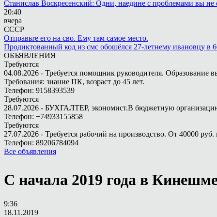
Станислав Воскресенский: Одни, наедине с проблемами вы не 
20:40
вчера
СССР
Отправьте его на сво. Ему там самое место.
Продиктованный код из смс обошёлся 27-летнему ивановцу в 6
ОБЪЯВЛЕНИЯ
Требуются
04.08.2026 - Требуется помощник руководителя. Образование в
Требования: знание ПК, возраст до 45 лет.
Телефон: 9158393539
Требуются
28.07.2026 - БУХГАЛТЕР, экономист.В бюджетную организацию.
Телефон: +74933155858
Требуются
27.07.2026 - Требуется рабочий на производство. От 40000 руб. 
Телефон: 89206784094
Все объявления
С начала 2019 года в Кинешме
9:36
18.11.2019