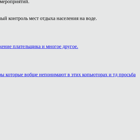
 мероприятий.
ый контроль мест отдыха населения на воде.
жение плательщика и многое другое.
еры которые вобще непонимают в этих копьюторах и тд просьба