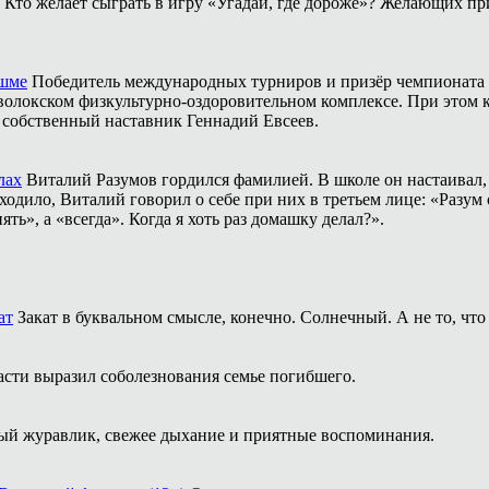
Кто желает сыграть в игру «Угадай, где дороже»? Желающих пр
ешме
Победитель международных турниров и призёр чемпионата 
аволокском физкультурно-оздоровительном комплексе. При этом
о собственный наставник Геннадий Евсеев.
лах
Виталий Разумов гордился фамилией. В школе он настаивал, ч
одило, Виталий говорил о себе при них в третьем лице: «Разум 
ть», а «всегда». Когда я хоть раз домашку делал?».
ат
Закат в буквальном смысле, конечно. Солнечный. А не то, что
асти выразил соболезнования семье погибшего.
й журавлик, свежее дыхание и приятные воспоминания.