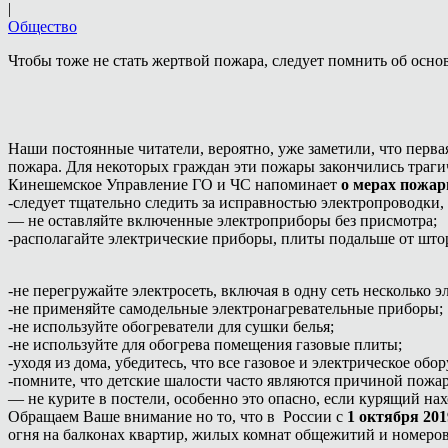
|
Общество
Чтобы тоже не стать жертвой пожара, следует помнить об осно
Наши постоянные читатели, вероятно, уже заметили, что первая
пожара. Для некоторых граждан эти пожары закончились траги
Кинешемское Управление ГО и ЧС напоминает
о мерах пожар
-следует тщательно следить за исправностью электропроводки,
— не оставляйте включенные электроприборы без присмотра;
-располагайте электрические приборы, плиты подальше от штор
-не перегружайте электросеть, включая в одну сеть нескольк
-не применяйте самодельные электронагревательные приборы;
-не используйте обогреватели для сушки белья;
-не используйте для обогрева помещения газовые плиты;
-уходя из дома, убедитесь, что все газовое и электрическое об
-помните, что детские шалости часто являются причиной пожар
— не курите в постели, особенно это опасно, если курящий н
Обращаем Ваше внимание но то, что в России с
1 октября 201
огня на балконах квартир, жилых комнат общежитий и номеров 