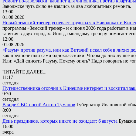
Ремонт по-заволжски: кабинет для чиновника против квартиры
Заволжске чуть было не взялись за два любопытных ремонта.
13:00
01.08.2026
Новый земский тренер успевает трудиться в Наволоках и Кин
программы «Земский тренер» и с июня 2026 года работает в н
занятия в двух городах. Иногда молодому тренеру помогает ег
12:00
01.08.2026
«Разум» против разума, или как Виталий искал себя в лихих де
как предпочитали сами одноклассники. Чтобы до них лучше дох
Или: «Дай списать Разуму. Почему опять? Надо говорить не «опя
ЧИТАЙТЕ ДАЛЕЕ...
11:17
сегодня
Путешественника огорчил в Кинешме интернет и восхитил зак
9:30
сегодня
В ходе СВО погиб Антон Туманов
Губернатор Ивановской обл
8:00
сегодня
День праздников, которых никто не ожидает: 6 августа
Бумажны
16:00
вчера