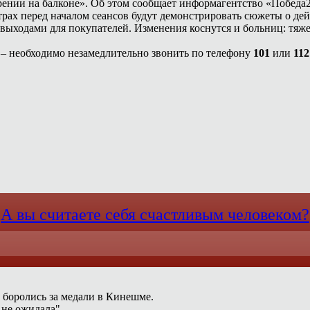
урении на балконе». Об этом сообщает информагентство «Победа
трах перед началом сеансов будут демонстрировать сюжеты о дей
и выходами для покупателей. Изменения коснутся и больниц: т
– необходимо незамедлительно звонить по телефону
101
или
112
А вы считаете себя счастливым человеком?
 боролись за медали в Кинешме.
 не ожидала".