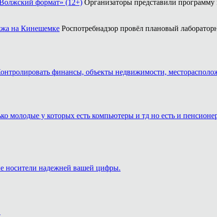
«Волжский формат» (12+)
Организаторы представили программу
ляжа на Кинешемке
Роспотребнадзор провёл плановый лабораторн
. Контролировать финансы, объекты недвижимости, месторасполо
лько молодые у которых есть компьютеры и тд но есть и пенсион
ые носители надежней вашей цифры.
.