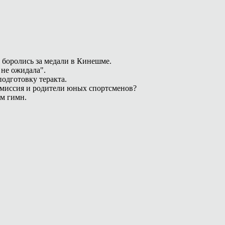
 боролись за медали в Кинешме.
 не ожидала".
одготовку теракта.
омиссия и родители юных спортсменов?
ам гимн.