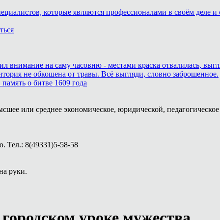
пециалистов, которые являются профессионалами в своём деле и 
ться
тил внимание на саму часовню - местами краска отвалилась, выг
итория не обкошена от травы. Всё выгляди, словно заброшенное.
память о битве 1609 года
ысшее или среднее экономическое, юридической, педагогическое 
 Тел.: 8(49331)5-58-58
на руки.
городском уроке мужества.