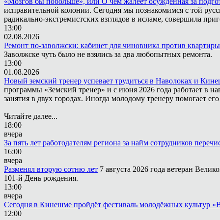
«Мозгов бы побольше», или О чём жалеет осужденная за подго
исправительной колонии. Сегодня мы познакомимся с той русск
радикально-экстремистских взглядов в исламе, совершила приг
13:00
02.08.2026
Ремонт по-заволжски: кабинет для чиновника против квартиры
Заволжске чуть было не взялись за два любопытных ремонта.
13:00
01.08.2026
Новый земский тренер успевает трудиться в Наволоках и Кин
программы «Земский тренер» и с июня 2026 года работает в н
занятия в двух городах. Иногда молодому тренеру помогает ег
Читайте далее...
18:00
вчера
За пять лет работодателям региона за найм сотрудников переч
16:00
вчера
Разменял вторую сотню лет
7 августа 2026 года ветеран Вели
101-й День рождения.
13:00
вчера
Сегодня в Кинешме пройдёт фестиваль молодёжных культур «
12:00