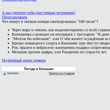
А вы считаете себя счастливым человеком?
Проголосовать
Что пишут в свежем номере еженедельника "168 часов"?
Через жару и ливень: как водномоторники со всей страны
Кинешемка о реакции на непорядок с тротуаром: "Я даже
"Мозгов бы побольше", или О чём жалеет осуждённая за п
Кризис командного спорта в Кинешме: при чём тут медк
Рок, брызги и нейросети: кинешемец подарил спортсмен
Механик против цифры, или Разорение по старости лет.
Подробный анонс номера
Погода в Кинешме
Gismeteo
Прогноз на 2 недели