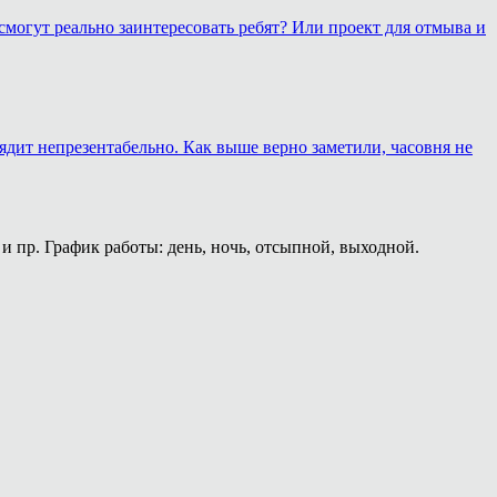
смогут реально заинтересовать ребят? Или проект для отмыва и
лядит непрезентабельно. Как выше верно заметили, часовня не
и пр. График работы: день, ночь, отсыпной, выходной.