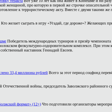
товку теракта
Вот уже 10 лет как она живёт в Кинешме и ни разу
ой женщиной, про которую в первой же строчке описательной ча
отовление к террористическому акту. Вместе с двумя такими же 
Кто желает сыграть в игру «Угадай, где дороже»? Желающих пр
ешме
Победитель международных турниров и призёр чемпионата 
аволокском физкультурно-оздоровительном комплексе. При этом
о собственный наставник Геннадий Евсеев.
ислено 33,4 миллиона рублей
Всего за этот период соцфонд перев
кой Отечественной войны, председатель Заволжского районного с
Волжский формат» (12+)
Что подготовили организаторы меропри