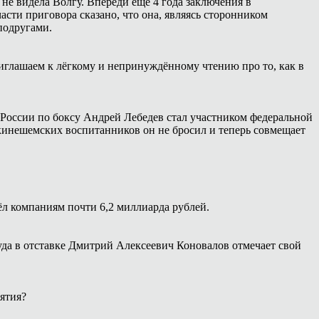
 не видела Волгу. Впереди ещё 4 года заключения в
сти приговора сказано, что она, являясь сторонником
подругами.
иглашаем к лёгкому и непринуждённому чтению про то, как в
России по боксу Андрей Лебедев стал участником федеральной
 кинешемских воспитанников он не бросил и теперь совмещает
ёл компаниям почти 6,2 миллиарда рублей.
уда в отставке Дмитрий Алексеевич Коновалов отмечает свой
ятия?