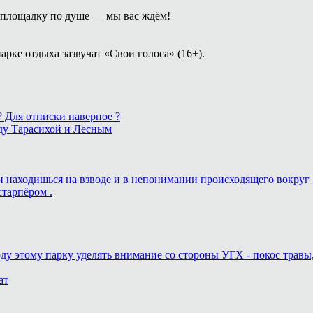
площадку по душе — мы вас ждём!
арке отдыха зазвучат «Свои голоса» (16+).
 ? Для отписки наверное ?
ду Тарасихой и Лесным
ь и находишься на взводе и в непонимании происходящего вокруг 
старпёром .
оду этому парку уделять внимание со стороны УГХ - покос травы
ат