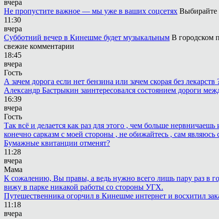
вчера
Не пропустите важное — мы уже в ваших соцсетях
Выбирайте 
11:30
вчера
Субботний вечер в Кинешме будет музыкальным
В городском п
свежие комментарии
18:45
вчера
Гость
А зачем дорога если нет бензина или зачем скорая без лекарств
Александр Бастрыкин заинтересовался состоянием дороги меж
16:39
вчера
Гость
Так всё и делается как раз для этого , чем больше нервничаеш
конечно сарказм с моей стороны , не обижайтесь , сам являюсь 
Бумажные квитанции отменят?
11:28
вчера
Мама
К сожалению, Вы правы, а ведь нужно всего лишь пару раз в г
вижу в парке никакой работы со стороны УГХ.
Путешественника огорчил в Кинешме интернет и восхитил зак
11:18
вчера