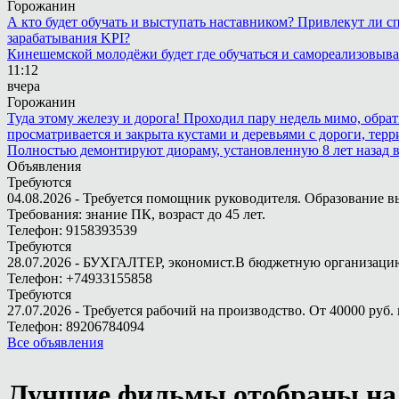
Горожанин
А кто будет обучать и выступать наставником? Привлекут ли с
зарабатывания KPI?
Кинешемской молодёжи будет где обучаться и самореализовыва
11:12
вчера
Горожанин
Туда этому железу и дорога! Проходил пару недель мимо, обра
просматривается и закрыта кустами и деревьями с дороги, терр
Полностью демонтируют диораму, установленную 8 лет назад в 
Объявления
Требуются
04.08.2026 - Требуется помощник руководителя. Образование в
Требования: знание ПК, возраст до 45 лет.
Телефон: 9158393539
Требуются
28.07.2026 - БУХГАЛТЕР, экономист.В бюджетную организацию.
Телефон: +74933155858
Требуются
27.07.2026 - Требуется рабочий на производство. От 40000 руб. 
Телефон: 89206784094
Все объявления
Лучшие фильмы отобраны на 