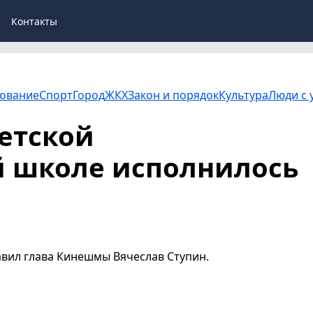
Контакты
ование
Спорт
Город
ЖКХ
Закон и порядок
Культура
Люди с 
етской
й школе исполнилось
вил глава Кинешмы Вячеслав Ступин.