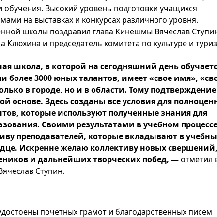
 обучения. Высокий уровень подготовки учащихся
мами на выставках и конкурсах различного уровня.
енной школы поздравил глава Кинешмы Вячеслав Ступин
а Клюхина и председатель комитета по культуре и тури
ая школа, в которой на сегодняшний день обучает
и более 3000 юных талантов, имеет «свое имя», «св
лько в городе, но и в области. Тому подтверждени
ой основе. Здесь созданы все условия для полноцен
нтов, которые используют полученные знания для
зования. Своими результатами в учебном процесс
ктиву преподавателей, которые вкладывают в учебн
ердце. Искренне желаю коллективу новых свершений
еников и дальнейших творческих побед, —
отметил 
Вячеслав Ступин.
удостоены почетных грамот и благодарственных писем