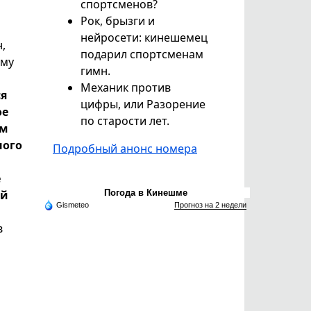
спортсменов?
Рок, брызги и
нейросети: кинешемец
,
подарил спортсменам
зму
гимн.
Механик против
ся
цифры, или Разорение
ое
по старости лет.
ем
ного
Подробный анонс номера
е
ый
Погода в Кинешме
Gismeteo
Прогноз на 2 недели
,
в