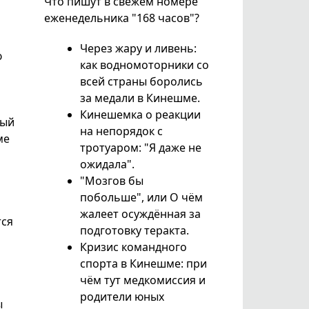
Что пишут в свежем номере
еженедельника "168 часов"?
Через жару и ливень:
ю
как водномоторники со
всей страны боролись
за медали в Кинешме.
Кинешемка о реакции
рый
на непорядок с
ме
тротуаром: "Я даже не
ожидала".
"Мозгов бы
побольше", или О чём
жалеет осуждённая за
тся
подготовку теракта.
Кризис командного
спорта в Кинешме: при
чём тут медкомиссия и
родители юных
ы