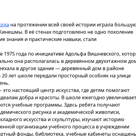
кола
на протяжении всей своей истории играла большу
Кинешмы. В её стенах подготовлено не одно поколение
ие знания и практические навыки, стали
е 1975 года по инициативе Адольфа Вишневского, кото
ально она располагалась в деревянном двухэтажном до
реехала в другое здание — деревянный дом в районе
з 20 лет школе передали просторный особняк на улице
ень.
 это настоящий центр искусства, где детям помогают
идеалам добра и красоты. В школе ежегодно увеличивае
ются учебные программы. Здесь ребята получают
демического рисунка и академической живописи,
кладного искусства и скульптуры, изучают историю
ценной организации учебного процесса в учреждении
ртный фонды, библиотека, учебные кабинеты оснащен