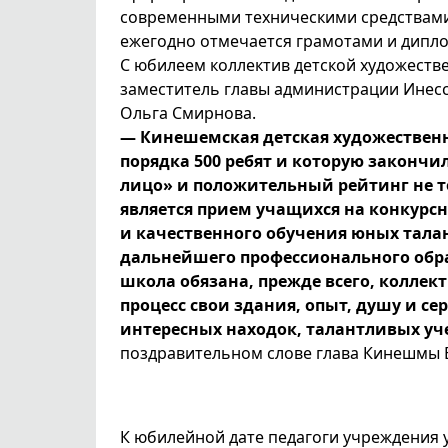
современными техническими средствами
ежегодно отмечается грамотами и дипло
С юбилеем коллектив детской художеств
заместитель главы администрации Инесс
Ольга Смирнова.
— Кинешемская детская художественн
порядка 500 ребят и которую закончил
лицо» и положительный рейтинг не то
является прием учащихся на конкурсн
и качественного обучения юных тала
дальнейшего профессионального обра
школа обязана, прежде всего, колле
процесс свои здания, опыт, душу и с
интересных находок, талантливых уч
поздравительном слове глава Кинешмы 
К юбилейной дате педагоги учреждения 