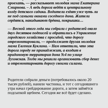
проехать, — рассказывает молодая мама Екатерина
Смирнова. – А ведь дорога ведёт к центральному
входу детского сади
ка. Водители ездят уже чуть ли
не под самыми окнами соседнего дома. Жители
сердятся, накидывают брёвна, покрышки…
—
Весной этого года мы собрали с родителей около
двух десятков подписей и обратились в Управление
городского хозяйства с просьбой, что дорогу
отремонтировали, — продолжает другая молодая
мама Евгения Куклина. – Нам ответили, что эта
дорога городу не принадлежит, а входит в
придомовую территория дома №4 по улице
Луховская. Тогда мы решили организовать сбор денег
и отремонтировать дорогу своими силами.
Родители собрали деньги (потребовалось около 20
тысяч рублей), наняли частника, и тот с сегодняшнего
утра начал грейдирование дороги, а затем займётся
подсыпкой щебнем. Сегодня же всё будет сделано.