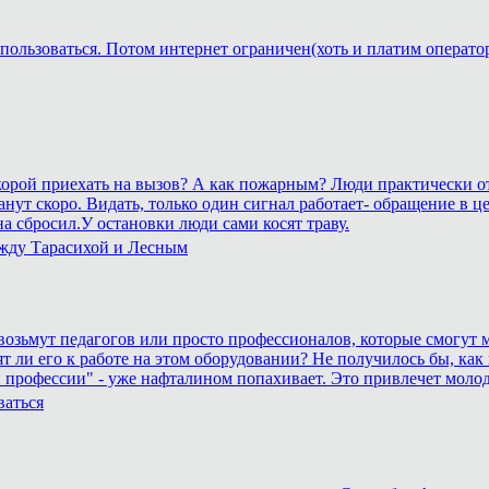
пользоваться. Потом интернет ограничен(хоть и платим операто
 скорой приехать на вызов? А как пожарным? Люди практически о
рестанут скоро. Видать, только один сигнал работает- обращение
а сбросил.У остановки люди сами косят траву.
ежду Тарасихой и Лесным
а возьмут педагогов или просто профессионалов, которые смогут м
ят ли его к работе на этом оборудовании? Не получилось бы, как 
 профессии" - уже нафталином попахивает. Это привлечет моло
ваться