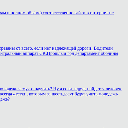
рам в полном объёме) соответственно зайти в интернет не
трезаны от всего, если нет надлежащей дороги! Водители
 в центральный аппарат СК.Прошлый год департамент обочины
олодежь чему-то научить? Ну а если, вдруг, найдется человек,
всегда - тетки, которым за шестьдесят будут учить молодежь
дежь?