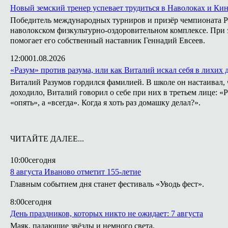
Новый земский тренер успевает трудиться в Наволоках и Ки
Победитель международных турниров и призёр чемпионата Ро
наволокском физкультурно-оздоровительном комплексе. При э
помогает его собственный наставник Геннадий Евсеев.
12:00
01.08.2026
«Разум» против разума, или как Виталий искал себя в лихих 
Виталий Разумов гордился фамилией. В школе он настаивал, ч
доходило, Виталий говорил о себе при них в третьем лице: «
«опять», а «всегда». Когда я хоть раз домашку делал?».
ЧИТАЙТЕ ДАЛЕЕ...
10:00
сегодня
8 августа Иваново отметит 155-летие
Главным событием дня станет фестиваль «Уводь фест».
8:00
сегодня
День праздников, которых никто не ожидает: 7 августа
Маяк, падающие звёзды и немного света.