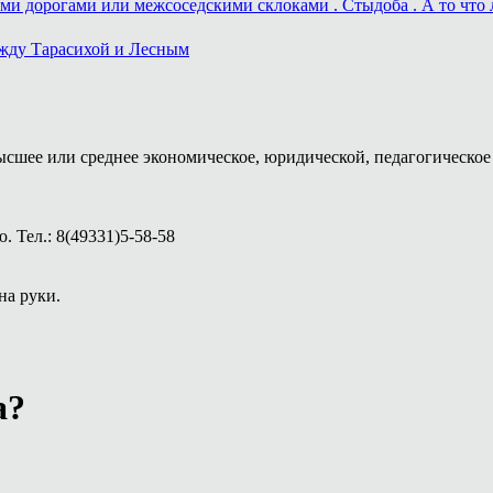
и дорогами или межсоседскими склоками . Стыдоба . А то что ле
ежду Тарасихой и Лесным
ысшее или среднее экономическое, юридической, педагогическое 
 Тел.: 8(49331)5-58-58
на руки.
а?