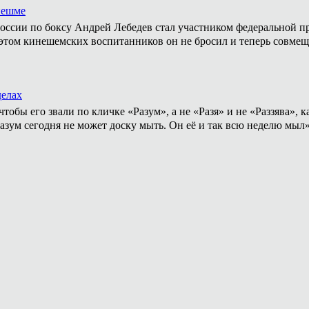
нешме
ссии по боксу Андрей Лебедев стал участником федеральной пр
том кинешемских воспитанников он не бросил и теперь совмеща
делах
тобы его звали по кличке «Разум», а не «Разя» и не «Раззява»,
Разум сегодня не может доску мыть. Он её и так всю неделю мыл