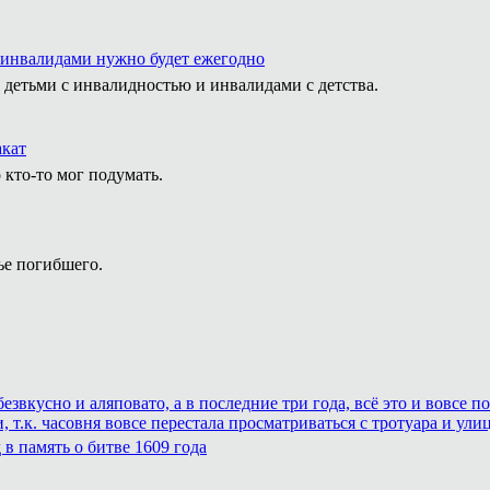
 инвалидами нужно будет ежегодно
 детьми с инвалидностью и инвалидами с детства.
акат
 кто-то мог подумать.
ье погибшего.
езвкусно и аляповато, а в последние три года, всё это и вовсе
 т.к. часовня вовсе перестала просматриваться с тротуара и ули
в память о битве 1609 года