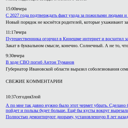
15:00
вчера
С 2027 года подтверждать факт ухода за пожилыми людьми и
Новый порядок не коснётся родителей, которые ухаживают за
11:17
вчера
Путешественника огорчил в Кинешме интернет и восхитил з
Закат в буквальном смысле, конечно. Солнечный. А не то, что
9:30
вчера
В ходе СВО погиб Антон Туманов
Губернатор Ивановской области выразил соболезнования сем
СВЕЖИЕ КОММЕНТАРИИ
10:37
сегодня
Злой
А по мне так давно нужно было этот чермет убрать. Сделано б
пойдет и пользы будет больше. Ещё бы кусты вокруг вырезали,
Полностью демонтируют диораму, установленную 8 лет назад 