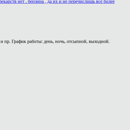
карств нет . бензина , да их и не перечислишь все более
и пр. График работы: день, ночь, отсыпной, выходной.