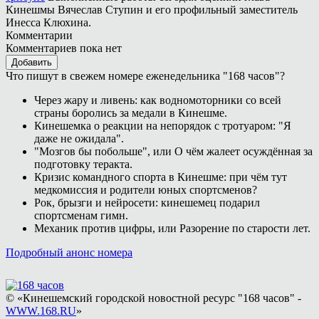
Кинешмы Вячеслав Ступин и его профильный заместитель
Инесса Клюхина.
Комментарии
Комментариев пока нет
Добавить
Что пишут в свежем номере еженедельника "168 часов"?
Через жару и ливень: как водномоторники со всей
страны боролись за медали в Кинешме.
Кинешемка о реакции на непорядок с тротуаром: "Я
даже не ожидала".
"Мозгов бы побольше", или О чём жалеет осуждённая за
подготовку теракта.
Кризис командного спорта в Кинешме: при чём тут
медкомиссия и родители юных спортсменов?
Рок, брызги и нейросети: кинешемец подарил
спортсменам гимн.
Механик против цифры, или Разорение по старости лет.
Подробный анонс номера
© «Кинешемский городской новостной ресурс "168 часов" -
WWW.168.RU
»