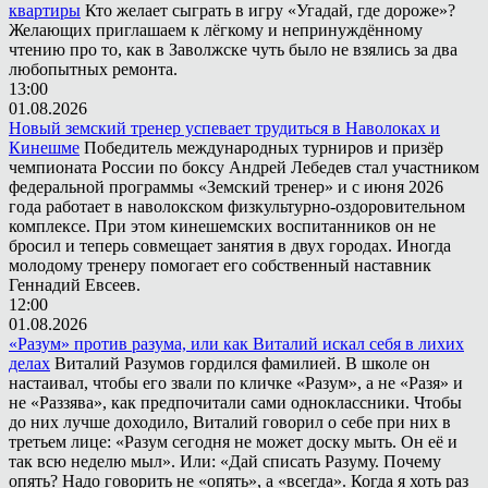
квартиры
Кто желает сыграть в игру «Угадай, где дороже»?
Желающих приглашаем к лёгкому и непринуждённому
чтению про то, как в Заволжске чуть было не взялись за два
любопытных ремонта.
13:00
01.08.2026
Новый земский тренер успевает трудиться в Наволоках и
Кинешме
Победитель международных турниров и призёр
чемпионата России по боксу Андрей Лебедев стал участником
федеральной программы «Земский тренер» и с июня 2026
года работает в наволокском физкультурно-оздоровительном
комплексе. При этом кинешемских воспитанников он не
бросил и теперь совмещает занятия в двух городах. Иногда
молодому тренеру помогает его собственный наставник
Геннадий Евсеев.
12:00
01.08.2026
«Разум» против разума, или как Виталий искал себя в лихих
делах
Виталий Разумов гордился фамилией. В школе он
настаивал, чтобы его звали по кличке «Разум», а не «Разя» и
не «Раззява», как предпочитали сами одноклассники. Чтобы
до них лучше доходило, Виталий говорил о себе при них в
третьем лице: «Разум сегодня не может доску мыть. Он её и
так всю неделю мыл». Или: «Дай списать Разуму. Почему
опять? Надо говорить не «опять», а «всегда». Когда я хоть раз