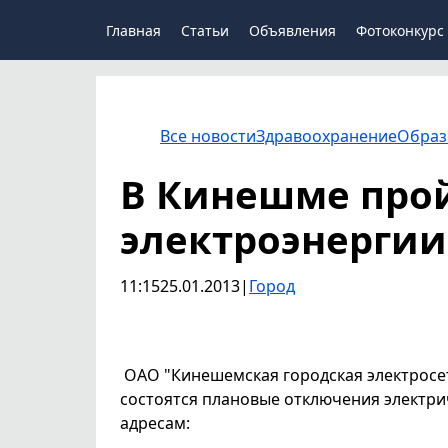
Главная
Статьи
Объявления
Фотоконкурс
Все новости
Здравоохранение
Образ
В Кинешме про
электроэнергии
11:15
25.01.2013
|
Город
ОАО "Кинешемская городская электросет
состоятся плановые отключения электрич
адресам: