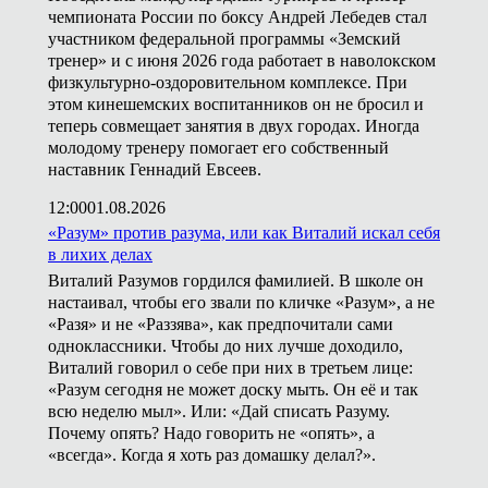
чемпионата России по боксу Андрей Лебедев стал
участником федеральной программы «Земский
тренер» и с июня 2026 года работает в наволокском
физкультурно-оздоровительном комплексе. При
этом кинешемских воспитанников он не бросил и
теперь совмещает занятия в двух городах. Иногда
молодому тренеру помогает его собственный
наставник Геннадий Евсеев.
12:00
01.08.2026
«Разум» против разума, или как Виталий искал себя
в лихих делах
Виталий Разумов гордился фамилией. В школе он
настаивал, чтобы его звали по кличке «Разум», а не
«Разя» и не «Раззява», как предпочитали сами
одноклассники. Чтобы до них лучше доходило,
Виталий говорил о себе при них в третьем лице:
«Разум сегодня не может доску мыть. Он её и так
всю неделю мыл». Или: «Дай списать Разуму.
Почему опять? Надо говорить не «опять», а
«всегда». Когда я хоть раз домашку делал?».