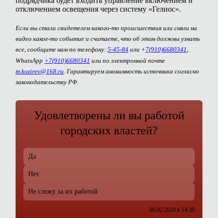
подрядчика будет входить управление включением и
отключением освещения через систему «Гелиос».
Если вы стали свидетелем какого-то происшествия или сняли на
видео какое-то событие и считаете, что об этом должны узнать
все, сообщите нам по телефону:
5-45-84
или +
7(910)6680341
,
WhatsApp
+7(910)6680341
или по электронной почте
m.kozirev@168.ru
. Гарантируем анонимность источника согласно
законодательству РФ.
Удовлетворены ли вы работой
городских властей?
Да
Нет
Не слежу за их работой
06.02.2024 в 14:39