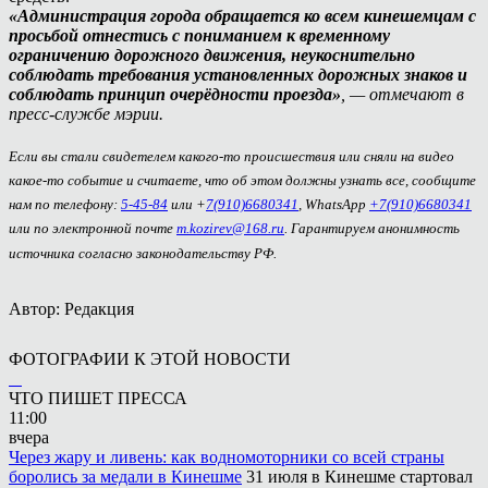
«Администрация города обращается ко всем кинешемцам с
просьбой отнестись с пониманием к временному
ограничению дорожного движения, неукоснительно
соблюдать требования установленных дорожных знаков и
соблюдать принцип очерёдности проезда»
, — отмечают в
пресс-службе мэрии.
Если вы стали свидетелем какого-то происшествия или сняли на видео
какое-то событие и считаете, что об этом должны узнать все, сообщите
нам по телефону:
5-45-84
или +
7(910)6680341
, WhatsApp
+7(910)6680341
или по электронной почте
m.kozirev@168.ru
. Гарантируем анонимность
источника согласно законодательству РФ.
Автор: Редакция
ФОТОГРАФИИ К ЭТОЙ НОВОСТИ
ЧТО ПИШЕТ ПРЕССА
11:00
вчера
Через жару и ливень: как водномоторники со всей страны
боролись за медали в Кинешме
31 июля в Кинешме стартовал