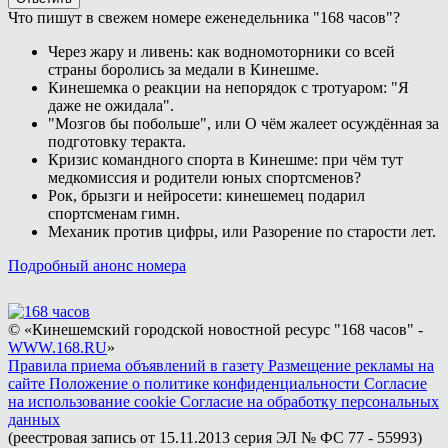
Что пишут в свежем номере еженедельника "168 часов"?
Через жару и ливень: как водномоторники со всей
страны боролись за медали в Кинешме.
Кинешемка о реакции на непорядок с тротуаром: "Я
даже не ожидала".
"Мозгов бы побольше", или О чём жалеет осуждённая за
подготовку теракта.
Кризис командного спорта в Кинешме: при чём тут
медкомиссия и родители юных спортсменов?
Рок, брызги и нейросети: кинешемец подарил
спортсменам гимн.
Механик против цифры, или Разорение по старости лет.
Подробный анонс номера
© «Кинешемский городской новостной ресурс "168 часов" -
WWW.168.RU
»
Правила приема объявлений в газету
Размещение рекламы на
сайте
Положение о политике конфиденциальности
Согласие
на использование cookie
Согласие на обработку персональных
данных
(реестровая запись от 15.11.2013 серия ЭЛ № ФС 77 - 55993)