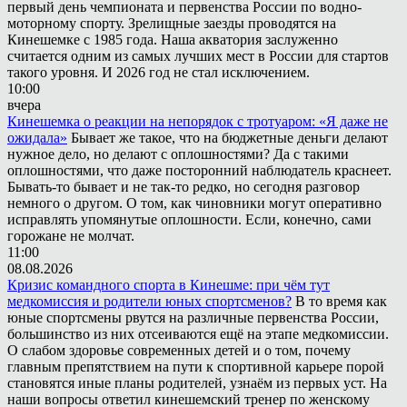
первый день чемпионата и первенства России по водно-
моторному спорту. Зрелищные заезды проводятся на
Кинешемке с 1985 года. Наша акватория заслуженно
считается одним из самых лучших мест в России для стартов
такого уровня. И 2026 год не стал исключением.
10:00
вчера
Кинешемка о реакции на непорядок с тротуаром: «Я даже не
ожидала»
Бывает же такое, что на бюджетные деньги делают
нужное дело, но делают с оплошностями? Да с такими
оплошностями, что даже посторонний наблюдатель краснеет.
Бывать-то бывает и не так-то редко, но сегодня разговор
немного о другом. О том, как чиновники могут оперативно
исправлять упомянутые оплошности. Если, конечно, сами
горожане не молчат.
11:00
08.08.2026
Кризис командного спорта в Кинешме: при чём тут
медкомиссия и родители юных спортсменов?
В то время как
юные спортсмены рвутся на различные первенства России,
большинство из них отсеиваются ещё на этапе медкомиссии.
О слабом здоровье современных детей и о том, почему
главным препятствием на пути к спортивной карьере порой
становятся иные планы родителей, узнаём из первых уст. На
наши вопросы ответил кинешемский тренер по женскому