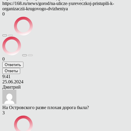
https://168.ru/news/gorod/na-ulicze-yureveczkoj-pristupili-k-
organizaczii-krugovogo-dvizheniya
0
0
Ответить
Ответы
9:41
25.06.2024
Дмитрий
На Островского разве плохая дорога была?
3