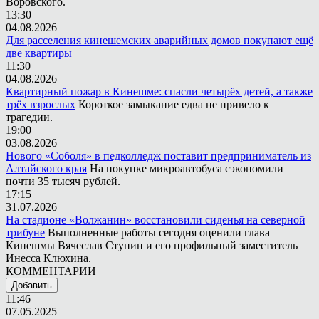
Воровского.
13:30
04.08.2026
Для расселения кинешемских аварийных домов покупают ещё
две квартиры
11:30
04.08.2026
Квартирный пожар в Кинешме: спасли четырёх детей, а также
трёх взрослых
Короткое замыкание едва не привело к
трагедии.
19:00
03.08.2026
Нового «Соболя» в педколледж поставит предприниматель из
Алтайского края
На покупке микроавтобуса сэкономили
почти 35 тысяч рублей.
17:15
31.07.2026
На стадионе «Волжанин» восстановили сиденья на северной
трибуне
Выполненные работы сегодня оценили глава
Кинешмы Вячеслав Ступин и его профильный заместитель
Инесса Клюхина.
КОММЕНТАРИИ
Добавить
11:46
07.05.2025