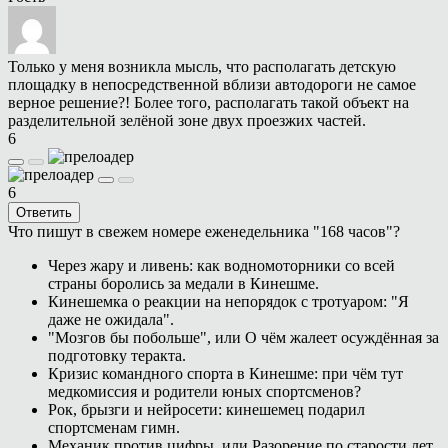
Только у меня возникла мысль, что располагать детскую
площадку в непосредственной вблизи автодороги не самое
верное решение?! Более того, располагать такой объект на
разделительной зелёной зоне двух проезжих частей.
6
6
Ответить
Что пишут в свежем номере еженедельника "168 часов"?
Через жару и ливень: как водномоторники со всей
страны боролись за медали в Кинешме.
Кинешемка о реакции на непорядок с тротуаром: "Я
даже не ожидала".
"Мозгов бы побольше", или О чём жалеет осуждённая за
подготовку теракта.
Кризис командного спорта в Кинешме: при чём тут
медкомиссия и родители юных спортсменов?
Рок, брызги и нейросети: кинешемец подарил
спортсменам гимн.
Механик против цифры, или Разорение по старости лет.