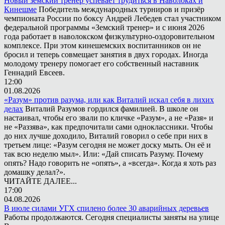
Новый земский тренер успевает трудиться в Наволоках и
Кинешме
Победитель международных турниров и призёр
чемпионата России по боксу Андрей Лебедев стал участником
федеральной программы «Земский тренер» и с июня 2026
года работает в наволокском физкультурно-оздоровительном
комплексе. При этом кинешемских воспитанников он не
бросил и теперь совмещает занятия в двух городах. Иногда
молодому тренеру помогает его собственный наставник
Геннадий Евсеев.
12:00
01.08.2026
«Разум» против разума, или как Виталий искал себя в лихих
делах
Виталий Разумов гордился фамилией. В школе он
настаивал, чтобы его звали по кличке «Разум», а не «Разя» и
не «Раззява», как предпочитали сами одноклассники. Чтобы
до них лучше доходило, Виталий говорил о себе при них в
третьем лице: «Разум сегодня не может доску мыть. Он её и
так всю неделю мыл». Или: «Дай списать Разуму. Почему
опять? Надо говорить не «опять», а «всегда». Когда я хоть раз
домашку делал?».
ЧИТАЙТЕ ДАЛЕЕ...
17:00
04.08.2026
В июле силами УГХ спилено более 30 аварийных деревьев
Работы продолжаются. Сегодня специалисты заняты на улице