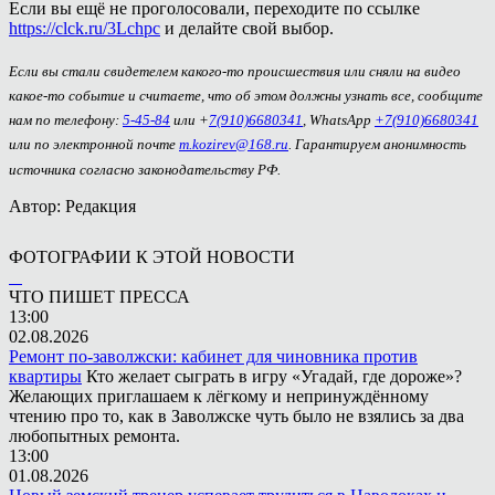
Если вы ещё не проголосовали, переходите по ссылке
https://clck.ru/3Lchpc
и делайте свой выбор.
Если вы стали свидетелем какого-то происшествия или сняли на видео
какое-то событие и считаете, что об этом должны узнать все, сообщите
нам по телефону:
5-45-84
или +
7(910)6680341
, WhatsApp
+7(910)6680341
или по электронной почте
m.kozirev@168.ru
. Гарантируем анонимность
источника согласно законодательству РФ.
Автор: Редакция
ФОТОГРАФИИ К ЭТОЙ НОВОСТИ
ЧТО ПИШЕТ ПРЕССА
13:00
02.08.2026
Ремонт по-заволжски: кабинет для чиновника против
квартиры
Кто желает сыграть в игру «Угадай, где дороже»?
Желающих приглашаем к лёгкому и непринуждённому
чтению про то, как в Заволжске чуть было не взялись за два
любопытных ремонта.
13:00
01.08.2026