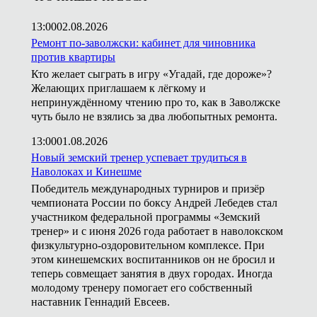
13:00
02.08.2026
Ремонт по-заволжски: кабинет для чиновника
против квартиры
Кто желает сыграть в игру «Угадай, где дороже»?
Желающих приглашаем к лёгкому и
непринуждённому чтению про то, как в Заволжске
чуть было не взялись за два любопытных ремонта.
13:00
01.08.2026
Новый земский тренер успевает трудиться в
Наволоках и Кинешме
Победитель международных турниров и призёр
чемпионата России по боксу Андрей Лебедев стал
участником федеральной программы «Земский
тренер» и с июня 2026 года работает в наволокском
физкультурно-оздоровительном комплексе. При
этом кинешемских воспитанников он не бросил и
теперь совмещает занятия в двух городах. Иногда
молодому тренеру помогает его собственный
наставник Геннадий Евсеев.