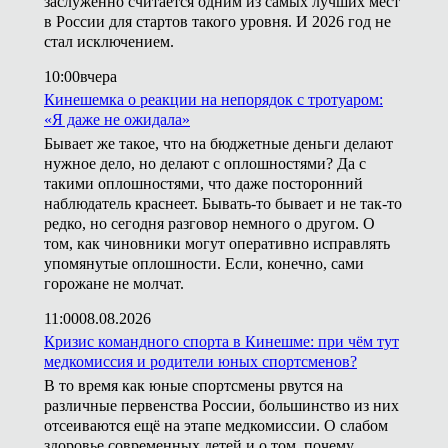
заслуженно считается одним из самых лучших мест
в России для стартов такого уровня. И 2026 год не
стал исключением.
10:00
вчера
Кинешемка о реакции на непорядок с тротуаром:
«Я даже не ожидала»
Бывает же такое, что на бюджетные деньги делают
нужное дело, но делают с оплошностями? Да с
такими оплошностями, что даже посторонний
наблюдатель краснеет. Бывать-то бывает и не так-то
редко, но сегодня разговор немного о другом. О
том, как чиновники могут оперативно исправлять
упомянутые оплошности. Если, конечно, сами
горожане не молчат.
11:00
08.08.2026
Кризис командного спорта в Кинешме: при чём тут
медкомиссия и родители юных спортсменов?
В то время как юные спортсмены рвутся на
различные первенства России, большинство из них
отсеиваются ещё на этапе медкомиссии. О слабом
здоровье современных детей и о том, почему