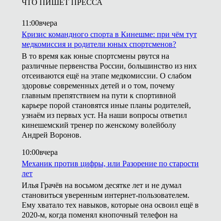
ЧТО ПИШЕТ ПРЕССА
11:00
вчера
Кризис командного спорта в Кинешме: при чём тут
медкомиссия и родители юных спортсменов?
В то время как юные спортсмены рвутся на
различные первенства России, большинство из них
отсеиваются ещё на этапе медкомиссии. О слабом
здоровье современных детей и о том, почему
главным препятствием на пути к спортивной
карьере порой становятся иные планы родителей,
узнаём из первых уст. На наши вопросы ответил
кинешемский тренер по женскому волейболу
Андрей Воронов.
10:00
вчера
Механик против цифры, или Разорение по старости
лет
Илья Грачёв на восьмом десятке лет и не думал
становиться уверенным интернет-пользователем.
Ему хватало тех навыков, которые она освоил ещё в
2020-м, когда поменял кнопочный телефон на