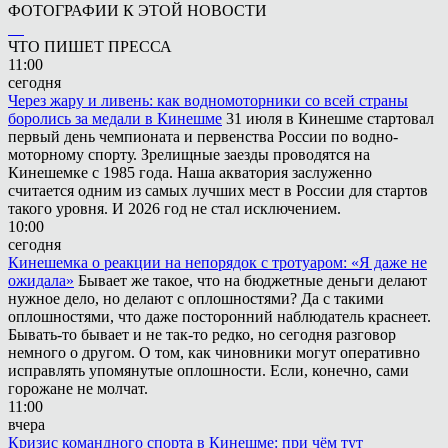
ФОТОГРАФИИ К ЭТОЙ НОВОСТИ
ЧТО ПИШЕТ ПРЕССА
11:00
сегодня
Через жару и ливень: как водномоторники со всей страны
боролись за медали в Кинешме
31 июля в Кинешме стартовал
первый день чемпионата и первенства России по водно-
моторному спорту. Зрелищные заезды проводятся на
Кинешемке с 1985 года. Наша акватория заслуженно
считается одним из самых лучших мест в России для стартов
такого уровня. И 2026 год не стал исключением.
10:00
сегодня
Кинешемка о реакции на непорядок с тротуаром: «Я даже не
ожидала»
Бывает же такое, что на бюджетные деньги делают
нужное дело, но делают с оплошностями? Да с такими
оплошностями, что даже посторонний наблюдатель краснеет.
Бывать-то бывает и не так-то редко, но сегодня разговор
немного о другом. О том, как чиновники могут оперативно
исправлять упомянутые оплошности. Если, конечно, сами
горожане не молчат.
11:00
вчера
Кризис командного спорта в Кинешме: при чём тут