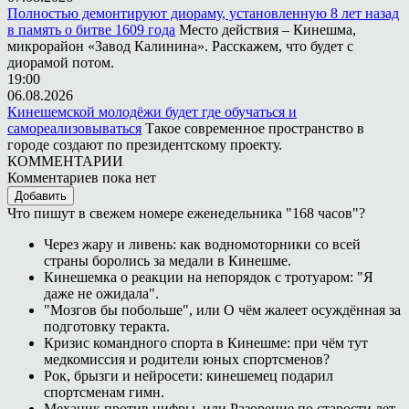
Полностью демонтируют диораму, установленную 8 лет назад
в память о битве 1609 года
Место действия – Кинешма,
микрорайон «Завод Калинина». Расскажем, что будет с
диорамой потом.
19:00
06.08.2026
Кинешемской молодёжи будет где обучаться и
самореализовываться
Такое современное пространство в
городе создают по президентскому проекту.
КОММЕНТАРИИ
Комментариев пока нет
Добавить
Что пишут в свежем номере еженедельника "168 часов"?
Через жару и ливень: как водномоторники со всей
страны боролись за медали в Кинешме.
Кинешемка о реакции на непорядок с тротуаром: "Я
даже не ожидала".
"Мозгов бы побольше", или О чём жалеет осуждённая за
подготовку теракта.
Кризис командного спорта в Кинешме: при чём тут
медкомиссия и родители юных спортсменов?
Рок, брызги и нейросети: кинешемец подарил
спортсменам гимн.
Механик против цифры, или Разорение по старости лет.