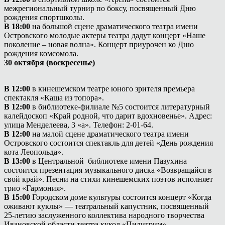
межрегиональный турнир по боксу, посвященный Дню
рождения спортшколы.
В 18:00
на большой сцене драматического театра имени
Островского молодые актеры театра дадут концерт «Наше
поколение – новая волна». Концерт приурочен ко Дню
рождения комсомола.
30 октября (воскресенье)
В 12:00
в кинешемском театре юного зрителя премьера
спектакля «Каша из топора».
В 12:00
в библиотеке-филиале №5 состоится литературный
калейдоскоп «Край родной, что дарит вдохновенье». Адрес:
улица Менделеева, 3 «а». Телефон: 2-01-64.
В 12:00
на малой сцене драматического театра имени
Островского состоится спектакль для детей «День рождения
кота Леопольда».
В 13:00
в Центральной библиотеке имени Пазухина
состоится презентация музыкального диска «Возвращайся в
свой край». Песни на стихи кинешемских поэтов исполняет
трио «Гармония».
В 15:00
Городском доме культуры состоится концерт «Когда
оживают куклы» — театральный капустник, посвященный
25-летию заслуженного коллектива народного творчества
Ивановской области театра кукол «Пилигрим».