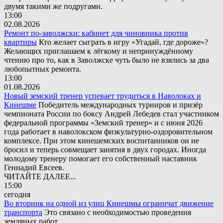
двумя такими же подругами.
13:00
02.08.2026
Ремонт по-заволжски: кабинет для чиновника против
квартиры
Кто желает сыграть в игру «Угадай, где дороже»?
Желающих приглашаем к лёгкому и непринуждённому
чтению про то, как в Заволжске чуть было не взялись за два
любопытных ремонта.
13:00
01.08.2026
Новый земский тренер успевает трудиться в Наволоках и
Кинешме
Победитель международных турниров и призёр
чемпионата России по боксу Андрей Лебедев стал участником
федеральной программы «Земский тренер» и с июня 2026
года работает в наволокском физкультурно-оздоровительном
комплексе. При этом кинешемских воспитанников он не
бросил и теперь совмещает занятия в двух городах. Иногда
молодому тренеру помогает его собственный наставник
Геннадий Евсеев.
ЧИТАЙТЕ ДАЛЕЕ...
15:00
сегодня
Во вторник на одной из улиц Кинешмы ограничат движение
транспорта
Это связано с необходимостью проведения
земляных работ.