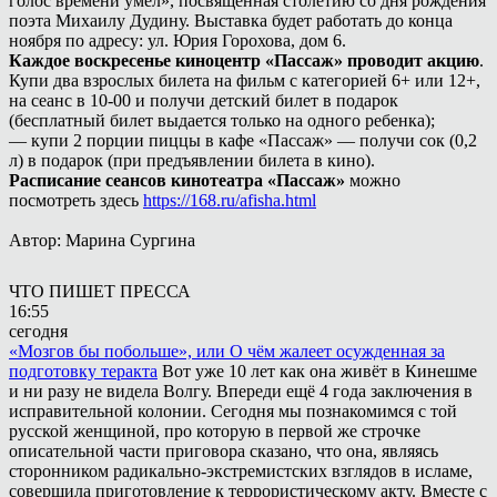
голос времени умел», посвященная столетию со дня рождения
поэта Михаилу Дудину. Выставка будет работать до конца
ноября по адресу: ул. Юрия Горохова, дом 6.
Каждое воскресенье киноцентр «Пассаж» проводит акцию
.
Купи два взрослых билета на фильм с категорией 6+ или 12+,
на сеанс в 10-00 и получи детский билет в подарок
(бесплатный билет выдается только на одного ребенка);
— купи 2 порции пиццы в кафе «Пассаж» — получи сок (0,2
л) в подарок (при предъявлении билета в кино).
Расписание сеансов кинотеатра «Пассаж»
можно
посмотреть здесь
https://168.ru/afisha.html
Автор: Марина Сургина
ЧТО ПИШЕТ ПРЕССА
16:55
сегодня
«Мозгов бы побольше», или О чём жалеет осужденная за
подготовку теракта
Вот уже 10 лет как она живёт в Кинешме
и ни разу не видела Волгу. Впереди ещё 4 года заключения в
исправительной колонии. Сегодня мы познакомимся с той
русской женщиной, про которую в первой же строчке
описательной части приговора сказано, что она, являясь
сторонником радикально-экстремистских взглядов в исламе,
совершила приготовление к террористическому акту. Вместе с