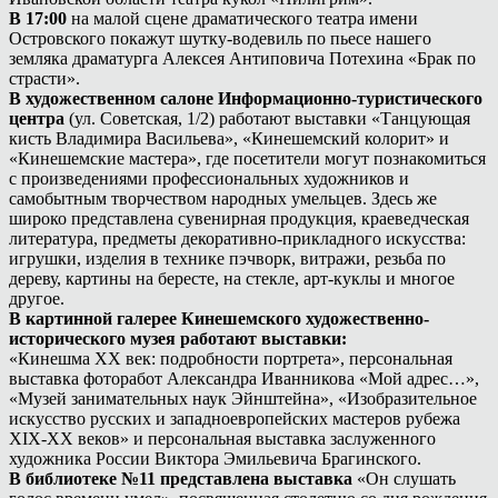
В 17:00
на малой сцене драматического театра имени
Островского покажут шутку-водевиль по пьесе нашего
земляка драматурга Алексея Антиповича Потехина «Брак по
страсти».
В художественном салоне Информационно-туристического
центра
(ул. Советская, 1/2) работают выставки «Танцующая
кисть Владимира Васильева», «Кинешемский колорит» и
«Кинешемские мастера», где посетители могут познакомиться
с произведениями профессиональных художников и
самобытным творчеством народных умельцев. Здесь же
широко представлена сувенирная продукция, краеведческая
литература, предметы декоративно-прикладного искусства:
игрушки, изделия в технике пэчворк, витражи, резьба по
дереву, картины на бересте, на стекле, арт-куклы и многое
другое.
В картинной галерее Кинешемского художественно-
исторического музея работают выставки:
«Кинешма ХХ век: подробности портрета», персональная
выставка фоторабот Александра Иванникова «Мой адрес…»,
«Музей занимательных наук Эйнштейна», «Изобразительное
искусство русских и западноевропейских мастеров рубежа
XIX-XX веков» и персональная выставка заслуженного
художника России Виктора Эмильевича Брагинского.
В библиотеке №11 представлена выставка
«Он слушать