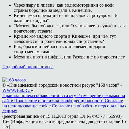
Через жару и ливень: как водномоторники со всей
страны боролись за медали в Кинешме.
Кинешемка о реакции на непорядок с тротуаром: "Я
даже не ожидала".
"Мозгов бы побольше", или О чём жалеет осуждённая за
подготовку теракта.
Кризис командного спорта в Кинешме: при чём тут
медкомиссия и родители юных спортсменов?
Рок, брызги и нейросети: кинешемец подарил
спортсменам гимн.
Механик против цифры, или Разорение по старости лет.
Подробный анонс номера
© «Кинешемский городской новостной ресурс "168 часов" -
WWW.168.RU
»
Правила приема объявлений в газету
Размещение рекламы на
сайте
Положение о политике конфиденциальности
Согласие
на использование cookie
Согласие на обработку персональных
данных
(реестровая запись от 15.11.2013 серия ЭЛ № ФС 77 - 55993)
16+ (Информация на сайте предназначена для детей старше 16
лет)