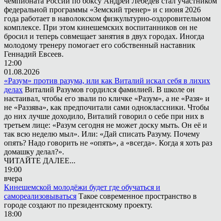
чемпионата России по боксу Андрей Лебедев стал участником
федеральной программы «Земский тренер» и с июня 2026
года работает в наволокском физкультурно-оздоровительном
комплексе. При этом кинешемских воспитанников он не
бросил и теперь совмещает занятия в двух городах. Иногда
молодому тренеру помогает его собственный наставник
Геннадий Евсеев.
12:00
01.08.2026
«Разум» против разума, или как Виталий искал себя в лихих
делах
Виталий Разумов гордился фамилией. В школе он
настаивал, чтобы его звали по кличке «Разум», а не «Разя» и
не «Раззява», как предпочитали сами одноклассники. Чтобы
до них лучше доходило, Виталий говорил о себе при них в
третьем лице: «Разум сегодня не может доску мыть. Он её и
так всю неделю мыл». Или: «Дай списать Разуму. Почему
опять? Надо говорить не «опять», а «всегда». Когда я хоть раз
домашку делал?».
ЧИТАЙТЕ ДАЛЕЕ...
19:00
вчера
Кинешемской молодёжи будет где обучаться и
самореализовываться
Такое современное пространство в
городе создают по президентскому проекту.
18:00