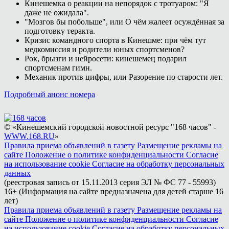
Кинешемка о реакции на непорядок с тротуаром: "Я
даже не ожидала".
"Мозгов бы побольше", или О чём жалеет осуждённая за
подготовку теракта.
Кризис командного спорта в Кинешме: при чём тут
медкомиссия и родители юных спортсменов?
Рок, брызги и нейросети: кинешемец подарил
спортсменам гимн.
Механик против цифры, или Разорение по старости лет.
Подробный анонс номера
© «Кинешемский городской новостной ресурс "168 часов" -
WWW.168.RU
»
Правила приема объявлений в газету
Размещение рекламы на
сайте
Положение о политике конфиденциальности
Согласие
на использование cookie
Согласие на обработку персональных
данных
(реестровая запись от 15.11.2013 серия ЭЛ № ФС 77 - 55993)
16+ (Информация на сайте предназначена для детей старше 16
лет)
Правила приема объявлений в газету
Размещение рекламы на
сайте
Положение о политике конфиденциальности
Согласие
на использование cookie
Согласие на обработку персональных