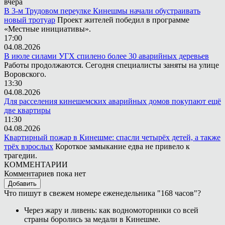
вчера
В 3-м Трудовом переулке Кинешмы начали обустраивать
новый тротуар
Проект жителей победил в программе
«Местные инициативы».
17:00
04.08.2026
В июле силами УГХ спилено более 30 аварийных деревьев
Работы продолжаются. Сегодня специалисты заняты на улице
Воровского.
13:30
04.08.2026
Для расселения кинешемских аварийных домов покупают ещё
две квартиры
11:30
04.08.2026
Квартирный пожар в Кинешме: спасли четырёх детей, а также
трёх взрослых
Короткое замыкание едва не привело к
трагедии.
КОММЕНТАРИИ
Комментариев пока нет
Добавить
Что пишут в свежем номере еженедельника "168 часов"?
Через жару и ливень: как водномоторники со всей
страны боролись за медали в Кинешме.