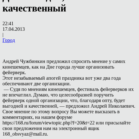
качественный
22:41
17.04.2013
|
Город
Андрей Чужбинкин предложил спросить мнение у самих
кинешемцев, как на Дне города лучше организовать
фейерверк.
Этот незабываемый апогей праздника вот уже два года
обеспечивают две организации.
— Судя по мнениям кинешемцев, фестиваль фейерверков их
не впечатлил. Думаю, что целесообразней поручить
фейерверк одной организации, что, благодаря опту, будет
выгодней и качественней, — предложил Андрей Николаевич.
Свое мнение по этому вопросу Вы можете высказать в
комментариях, на нашем форуме
https://168.ru/forum/viewtopic.php?f=20&t=22 или присылайте
свои предложения нам на электронный ящик
168_obsvyaz@mail.ru.