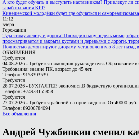
А кто будет обучать и выступать наставником? Привлекут ли с
зарабатывания KPI?
Кинешемской молодёжи будет где обучаться и самореализовыва
11:12
вчера
Горожанин
Туда этому железу и дорога! Проходил пару недель мимо, обра
просматривается и закрыта кустами и деревьями с дороги, терр
Полностью демонтируют диораму, установленную 8 лет назад в 
ОБЪЯВЛЕНИЯ
Требуются
04.08.2026 - Требуется помощник руководителя. Образование в
Требования: знание ПК, возраст до 45 лет.
Телефон: 9158393539
Требуются
28.07.2026 - БУХГАЛТЕР, экономист.В бюджетную организацию.
Телефон: +74933155858
Требуются
27.07.2026 - Требуется рабочий на производство. От 40000 руб. 
Телефон: 89206784094
Все объявления
Андрей Чужбинкин сменил ка