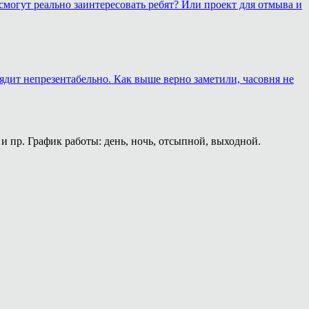
смогут реально заинтересовать ребят? Или проект для отмыва и
лядит непрезентабельно. Как выше верно заметили, часовня не
и пр. График работы: день, ночь, отсыпной, выходной.