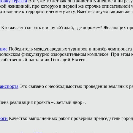
товку теракта
Вот уже 10 лет как она живёт в Кинешме и ни разу
ой женщиной, про которую в первой же строчке описательной ча
отовление к террористическому акту. Вместе с двумя такими же 
Кто желает сыграть в игру «Угадай, где дороже»? Желающих пр
ешме
Победитель международных турниров и призёр чемпионата 
аволокском физкультурно-оздоровительном комплексе. При этом
о собственный наставник Геннадий Евсеев.
ранспорта
Это связано с необходимостью проведения земляных ра
шена реализация проекта «Светлый двор».
роги
Качество выполненных работ проверила председатель горо