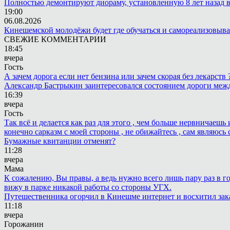
Полностью демонтируют диораму, установленную 8 лет назад в 
19:00
06.08.2026
Кинешемской молодёжи будет где обучаться и самореализовыва
СВЕЖИЕ КОММЕНТАРИИ
18:45
вчера
Гость
А зачем дорога если нет бензина или зачем скорая без лекарств
Александр Бастрыкин заинтересовался состоянием дороги меж
16:39
вчера
Гость
Так всё и делается как раз для этого , чем больше нервничаеш
конечно сарказм с моей стороны , не обижайтесь , сам являюсь 
Бумажные квитанции отменят?
11:28
вчера
Мама
К сожалению, Вы правы, а ведь нужно всего лишь пару раз в г
вижу в парке никакой работы со стороны УГХ.
Путешественника огорчил в Кинешме интернет и восхитил зак
11:18
вчера
Горожанин