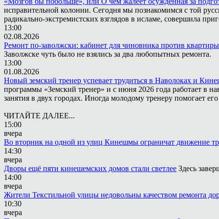
«Мозгов бы побольше», или О чём жалеет осужденная за подго
исправительной колонии. Сегодня мы познакомимся с той русск
радикально-экстремистских взглядов в исламе, совершила приг
13:00
02.08.2026
Ремонт по-заволжски: кабинет для чиновника против квартиры
Заволжске чуть было не взялись за два любопытных ремонта.
13:00
01.08.2026
Новый земский тренер успевает трудиться в Наволоках и Кин
программы «Земский тренер» и с июня 2026 года работает в н
занятия в двух городах. Иногда молодому тренеру помогает ег
ЧИТАЙТЕ ДАЛЕЕ...
15:00
вчера
Во вторник на одной из улиц Кинешмы ограничат движение т
14:30
вчера
Дворы ещё пяти кинешемских домов стали светлее
Здесь завер
14:00
вчера
Жители Текстильной улицы недовольны качеством ремонта до
10:30
вчера