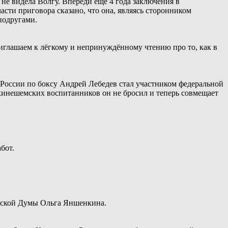
 не видела Волгу. Впереди ещё 4 года заключения в
сти приговора сказано, что она, являясь сторонником
подругами.
иглашаем к лёгкому и непринуждённому чтению про то, как в
России по боксу Андрей Лебедев стал участником федеральной
 кинешемских воспитанников он не бросил и теперь совмещает
бот.
дской Думы Ольга Яншенкина.