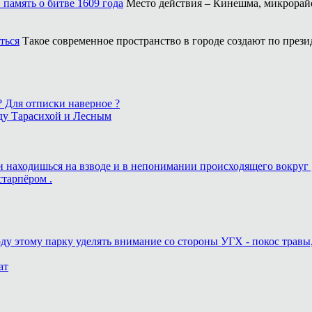
память о битве 1609 года
Место действия – Кинешма, микрорайо
ться
Такое современное пространство в городе создают по прези
 ? Для отписки наверное ?
ду Тарасихой и Лесным
ь и находишься на взводе и в непонимании происходящего вокруг 
старпёром .
оду этому парку уделять внимание со стороны УГХ - покос травы
ат