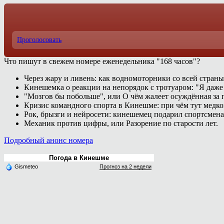
Проголосовать
Что пишут в свежем номере еженедельника "168 часов"?
Через жару и ливень: как водномоторники со всей страны
Кинешемка о реакции на непорядок с тротуаром: "Я даже
"Мозгов бы побольше", или О чём жалеет осуждённая за п
Кризис командного спорта в Кинешме: при чём тут медк
Рок, брызги и нейросети: кинешемец подарил спортсмен
Механик против цифры, или Разорение по старости лет.
Подробный анонс номера
Погода в Кинешме
Gismeteo
Прогноз на 2 недели