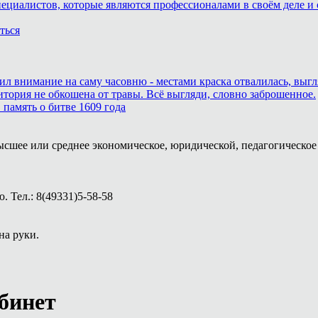
пециалистов, которые являются профессионалами в своём деле и 
ться
тил внимание на саму часовню - местами краска отвалилась, выг
итория не обкошена от травы. Всё выгляди, словно заброшенное.
память о битве 1609 года
ысшее или среднее экономическое, юридической, педагогическое 
 Тел.: 8(49331)5-58-58
на руки.
бинет