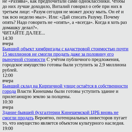
не «Раззява», как предпочитали сами одноклассники. Чтобы
до них лучше доходило, Виталий говорил о себе при них в
третьем лице: «Разум сегодня не может доску мыть. Он её и
так всю неделю мыл». Или: «Дай списать Разуму. Почему
опять? Надо говорить не «опять», а «всегда». Когда я хоть раз
домашку делал?».
ЧИТАЙТЕ ДАЛЕЕ...
14:30
вчера
Бывший объект химбригады с кадастровой стоимостью почти
15 миллионов не смогли продать даже за половину его
рыночной стоимости
С учётом публичного предложения,
городское имущество готовы были уступить за 2,9 миллиона
рублей.
12:00
вчера
Бывший склад на Кирпичной улице остаётся в собственности
города
Власти Кинешмы были готовы уступить здание и
прилегающую землю за полцены.
10:30
вчера
Здание бывшей бухгалтерии Кинешемской ЦРБ вновь не
смогли продать
Вероятно, потенциальных инвесторов пугает
то, что имущество является объектом культурного наследия.
19:00