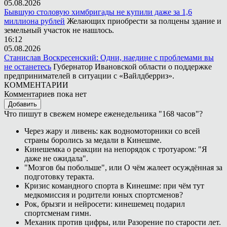
05.08.2026
Бывшую столовую химбригады не купили даже за 1,6
миллиона рублей
Желающих приобрести за полцены здание и
земельный участок не нашлось.
16:12
05.08.2026
Станислав Воскресенский: Одни, наедине с проблемами вы
не останетесь
Губернатор Ивановской области о поддержке
предпринимателей в ситуации с «Вайлдберриз».
КОММЕНТАРИИ
Комментариев пока нет
Добавить
Что пишут в свежем номере еженедельника "168 часов"?
Через жару и ливень: как водномоторники со всей
страны боролись за медали в Кинешме.
Кинешемка о реакции на непорядок с тротуаром: "Я
даже не ожидала".
"Мозгов бы побольше", или О чём жалеет осуждённая за
подготовку теракта.
Кризис командного спорта в Кинешме: при чём тут
медкомиссия и родители юных спортсменов?
Рок, брызги и нейросети: кинешемец подарил
спортсменам гимн.
Механик против цифры, или Разорение по старости лет.