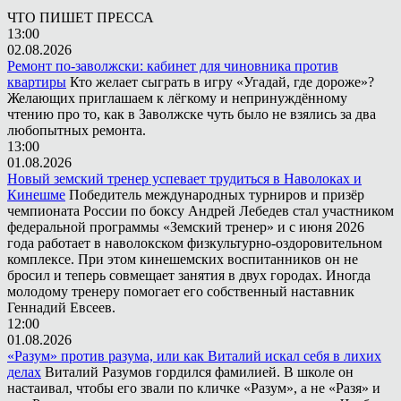
ЧТО ПИШЕТ ПРЕССА
13:00
02.08.2026
Ремонт по-заволжски: кабинет для чиновника против
квартиры
Кто желает сыграть в игру «Угадай, где дороже»?
Желающих приглашаем к лёгкому и непринуждённому
чтению про то, как в Заволжске чуть было не взялись за два
любопытных ремонта.
13:00
01.08.2026
Новый земский тренер успевает трудиться в Наволоках и
Кинешме
Победитель международных турниров и призёр
чемпионата России по боксу Андрей Лебедев стал участником
федеральной программы «Земский тренер» и с июня 2026
года работает в наволокском физкультурно-оздоровительном
комплексе. При этом кинешемских воспитанников он не
бросил и теперь совмещает занятия в двух городах. Иногда
молодому тренеру помогает его собственный наставник
Геннадий Евсеев.
12:00
01.08.2026
«Разум» против разума, или как Виталий искал себя в лихих
делах
Виталий Разумов гордился фамилией. В школе он
настаивал, чтобы его звали по кличке «Разум», а не «Разя» и