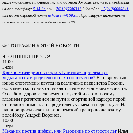
какое-то событие и считаете, что об этом должны узнать все, сообщите
нам по телефону:
5-45-84
или +
7(910)6680341
, WhatsApp
+7(910)6680341
или по электронной почте
m.kozirev@168.ru
. Гарантируем анонимность
источника согласно законодательству РФ.
ФОТОГРАФИИ К ЭТОЙ НОВОСТИ
ЧТО ПИШЕТ ПРЕССА
11:00
вчера
Кризис командного спорта в Кинешме: при чём тут
медкомиссия и родители юных спортсменов?
В то время как
юные спортсмены рвутся на различные первенства России,
большинство из них отсеиваются ещё на этапе медкомиссии.
О слабом здоровье современных детей и о том, почему
главным препятствием на пути к спортивной карьере порой
становятся иные планы родителей, узнаём из первых уст. На
наши вопросы ответил кинешемский тренер по женскому
волейболу Андрей Воронов.
10:00
вчера
Механик против цифры, или Разорение по старости лет
Илья