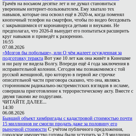
Грачёв на восьмом десятке лет и не думал становиться
уверенным интернет-пользователем. Ему хватало тех
навыков, которые она освоил ещё в 2020-м, когда поменял
кнопочный телефон на смартфон, чтобы по видео беседовать
с закрывшимися от коронавируса детьми и внуками. Не
предполагал, что 2026-й вынудит его попытаться расширить
круг навыков и приведёт к разорению.
16:55
07.08.2026
«Мозгов бы побольше», или О чём жалеет осужденная за
подготовку теракта
Вот уже 10 лет как она живёт в Кинешме
и ни разу не видела Волгу. Впереди ещё 4 года заключения в
исправительной колонии. Сегодня мы познакомимся с той
русской женщиной, про которую в первой же строчке
описательной части приговора сказано, что она, являясь
сторонником радикально-экстремистских взглядов в исламе,
совершила приготовление к террористическому акту. Вместе с
двумя такими же подругами.
ЧИТАЙТЕ ДАЛЕЕ...
14:30
06.08.2026
Бывший объект химбригады с кадастровой стоимостью почти
15 миллионов не смогли продать даже за половину его
рыночной стоимости
С учётом публичного предложения,
городское имущество готовы были уступить за 2,9 миллиона