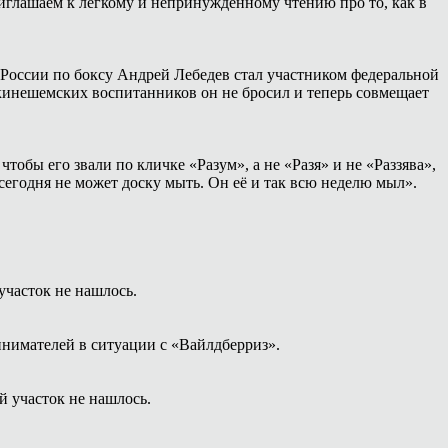
иглашаем к лёгкому и непринуждённому чтению про то, как в
России по боксу Андрей Лебедев стал участником федеральной
 кинешемских воспитанников он не бросил и теперь совмещает
тобы его звали по кличке «Разум», а не «Разя» и не «Раззява»,
сегодня не может доску мыть. Он её и так всю неделю мыл».
часток не нашлось.
нимателей в ситуации с «Вайлдберриз».
 участок не нашлось.