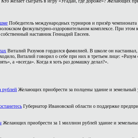
Кто желает сыграть в игру «Угадай, где дороже»? Желающих пр
ешме
Победитель международных турниров и призёр чемпионата 
аволокском физкультурно-оздоровительном комплексе. При этом
о собственный наставник Геннадий Евсеев.
лах
Виталий Разумов гордился фамилией. В школе он настаивал, ч
одило, Виталий говорил о себе при них в третьем лице: «Разум 
ть», а «всегда». Когда я хоть раз домашку делал?».
а рублей
Желающих приобрести за полцены здание и земельный у
останетесь
Губернатор Ивановской области о поддержке предпри
ы
Желающих приобрести за 1 миллион рублей здание и земельный