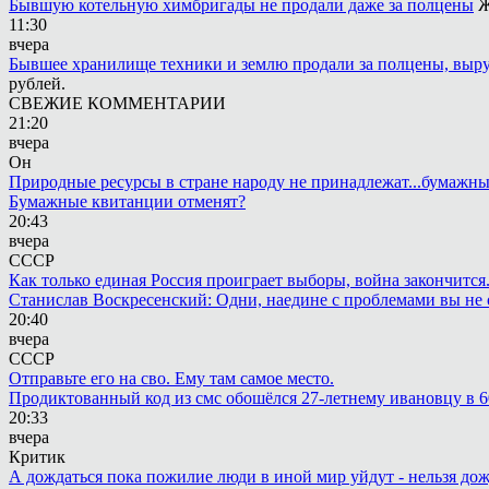
Бывшую котельную химбригады не продали даже за полцены
Ж
11:30
вчера
Бывшее хранилище техники и землю продали за полцены, выру
рублей.
СВЕЖИЕ КОММЕНТАРИИ
21:20
вчера
Он
Природные ресурсы в стране народу не принадлежат...бумажн
Бумажные квитанции отменят?
20:43
вчера
СССР
Как только единая Россия проиграет выборы, война закончится
Станислав Воскресенский: Одни, наедине с проблемами вы не 
20:40
вчера
СССР
Отправьте его на сво. Ему там самое место.
Продиктованный код из смс обошёлся 27-летнему ивановцу в 6
20:33
вчера
Критик
А дождаться пока пожилие люди в иной мир уйдут - нельзя до