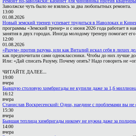
Ремонт по-заволжски: кабинет для чиновника против квартиры
Заволжске чуть было не взялись за два любопытных ремонта.
13:00
01.08.2026
Новый земский тренер успевает трудиться в Наволоках и Кин
программы «Земский тренер» и с июня 2026 года работает в н
занятия в двух городах. Иногда молодому тренеру помогает ег
12:00
01.08.2026
«Разум» против разума, или как Виталий искал себя в лихих де
как предпочитали сами одноклассники. Чтобы до них лучше дох
Или: «Дай списать Разуму. Почему опять? Надо говорить не «опя
ЧИТАЙТЕ ДАЛЕЕ...
19:00
вчера
Бывшую столовую химбригады не купили даже за 1,6 миллион
16:12
вчера
Станислав Воскресенский: Одни, наедине с проблемами вы не 
15:30
вчера
Бывшая теплица химбригады никому не нужна даже за полцен
14:00
вчера