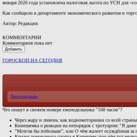
января 2026 года установлена налоговая льгота по УСН для «
Как сообщили в департаменте экономического развития и торг
Автор: Редакция
КОММЕНТАРИИ
Комментариев пока нет
Добавить
ГОРОСКОП НА СЕГОДНЯ
Проголосовать
Что пишут в свежем номере еженедельника "168 часов"?
Через жару и ливень: как водномоторники со всей страны
Кинешемка о реакции на непорядок с тротуаром: "Я даже
"Мозгов бы побольше", или О чём жалеет осуждённая за п
Кризис командного спорта в Кинешме: при чём тут медк