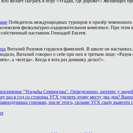
Кто желает сыграть в игру «Угадай, где дороже»? Желающих пр
ешме
Победитель международных турниров и призёр чемпионата 
аволокском физкультурно-оздоровительном комплексе. При этом
о собственный наставник Геннадий Евсеев.
лах
Виталий Разумов гордился фамилией. В школе он настаивал, ч
одило, Виталий говорил о себе при них в третьем лице: «Разум 
ть», а «всегда». Когда я хоть раз домашку делал?».
осещение "Усадьбы Севрюгова". Определенно, интерес у людей к
у раз в год со стороны УГХ уделить этому месту два дня? Выпил
равнодушных горожан, после этого, силами УГХ сразу вывезти 
ат