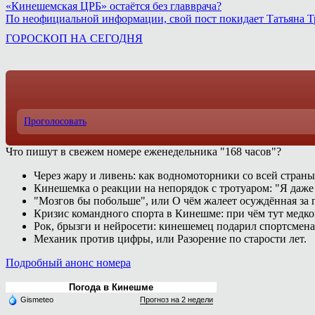
«Кинешемская ЦРБ» остаётся без главврача?
По неофициальной информации, свой пост покидает Татьяна 
ГОРОСКОП НА СЕГОДНЯ
Проголосовать
Что пишут в свежем номере еженедельника "168 часов"?
Через жару и ливень: как водномоторники со всей страны
Кинешемка о реакции на непорядок с тротуаром: "Я даже
"Мозгов бы побольше", или О чём жалеет осуждённая за п
Кризис командного спорта в Кинешме: при чём тут медк
Рок, брызги и нейросети: кинешемец подарил спортсмен
Механик против цифры, или Разорение по старости лет.
Подробный анонс номера
Погода в Кинешме
Gismeteo
Прогноз на 2 недели