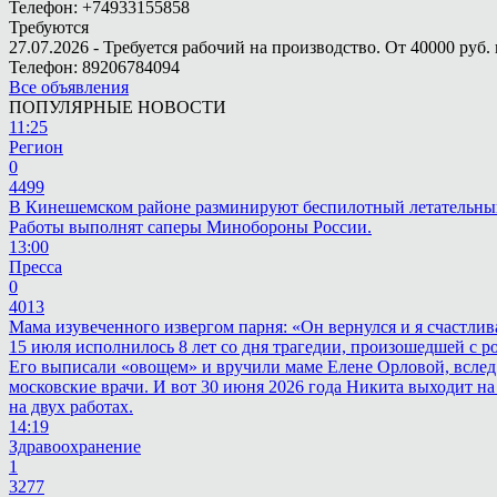
Телефон: +74933155858
Требуются
27.07.2026 - Требуется рабочий на производство. От 40000 руб. 
Телефон: 89206784094
Все объявления
ПОПУЛЯРНЫЕ НОВОСТИ
11:25
Регион
0
4499
В Кинешемском районе разминируют беспилотный летательны
Работы выполнят саперы Минобороны России.
13:00
Пресса
0
4013
Мама изувеченного извергом парня: «Он вернулся и я счастлив
15 июля исполнилось 8 лет со дня трагедии, произошедшей с 
Его выписали «овощем» и вручили маме Елене Орловой, вслед
московские врачи. И вот 30 июня 2026 года Никита выходит на
на двух работах.
14:19
Здравоохранение
1
3277