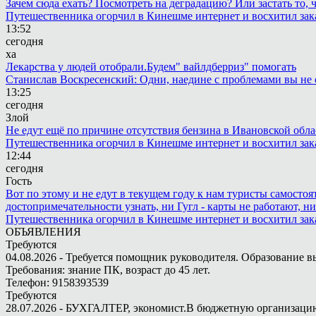
Зачем сюда ехать? Посмотреть на деградацию? Или застать то
Путешественника огорчил в Кинешме интернет и восхитил зак
13:52
сегодня
ха
Лекарства у людей отобрали.Будем" вайлдберриз" помогать
Станислав Воскресенский: Одни, наедине с проблемами вы не 
13:25
сегодня
Злой
Не едут ещё по причине отсутствия бензина в Ивановской обла
Путешественника огорчил в Кинешме интернет и восхитил зак
12:44
сегодня
Гость
Вот по этому и не едут в текущем году к нам туристы самостоя
достопримечательности узнать, ни Гугл - карты не работают, н
Путешественника огорчил в Кинешме интернет и восхитил зак
ОБЪЯВЛЕНИЯ
Требуются
04.08.2026 - Требуется помощник руководителя. Образование в
Требования: знание ПК, возраст до 45 лет.
Телефон: 9158393539
Требуются
28.07.2026 - БУХГАЛТЕР, экономист.В бюджетную организацию.