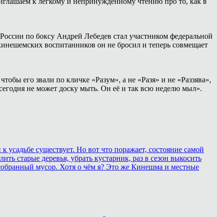
иглашаем к лёгкому и непринуждённому чтению про то, как в
России по боксу Андрей Лебедев стал участником федеральной
 кинешемских воспитанников он не бросил и теперь совмещает
тобы его звали по кличке «Разум», а не «Разя» и не «Раззява»,
сегодня не может доску мыть. Он её и так всю неделю мыл».
 усадьбе существует. Но вот что поражает, состояние самой
ить старые деревья, убрать кустарник, раз в сезон выкосить
собранный мусор. Хотя о чём я? Это же Кинешма и местные