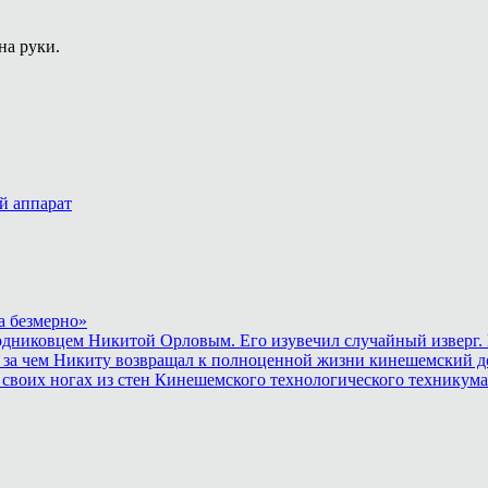
на руки.
й аппарат
а безмерно»
родниковцем Никитой Орловым. Его изувечил случайный изверг. 
 за чем Никиту возвращал к полноценной жизни кинешемский до
 своих ногах из стен Кинешемского технологического техникума