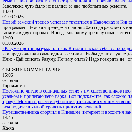
Ремонт по-заволжски: кабинет для чиновника против квартиры
Заволжске чуть было не взялись за два любопытных ремонта.
13:00
01.08.2026
Новый земский тренер успевает трудиться в Наволоках и Кин
программы «Земский тренер» и с июня 2026 года работает в н
занятия в двух городах. Иногда молодому тренеру помогает ег
12:00
01.08.2026
«Разум» против разума, или как Виталий искал себя в лихих де
как предпочитали сами одноклассники. Чтобы до них лучше дох
Или: «Дай списать Разуму. Почему опять? Надо говорить не «опя
СВЕЖИЕ КОММЕНТАРИИ
15:06
сегодня
Горожанин
Постоянно читаю в социальных сетях у путешественников про п
усадьбы и прилегающего парка. Вот подскажите, так сложно пар
траву?! Можно провести субботник, откликнется множество не
руководители - иной уровень принятия решений.
Путешественника огорчил в Кинешме интернет и восхитил зак
14:45
сегодня
Ха-ха