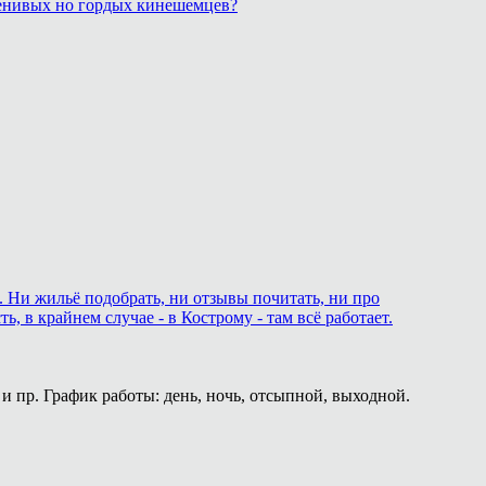
 ленивых но гордых кинешемцев?
. Ни жильё подобрать, ни отзывы почитать, ни про
 в крайнем случае - в Кострому - там всё работает.
и пр. График работы: день, ночь, отсыпной, выходной.