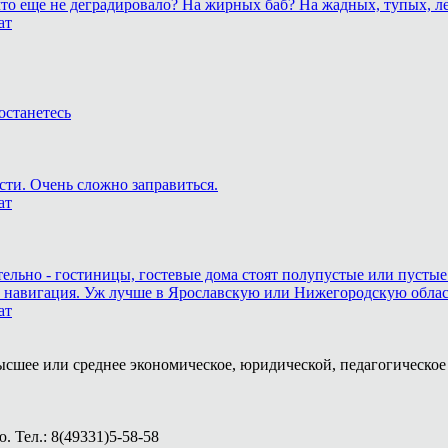
, что еще не деградировало? На жирных баб? На жадных, тупых,
ат
останетесь
сти. Очень сложно заправиться.
ат
тельно - гостиницы, гостевые дома стоят полупустые или пустые
и навигация. Уж лучше в Ярославскую или Нижегородскую область,
ат
ысшее или среднее экономическое, юридической, педагогическое 
 Тел.: 8(49331)5-58-58