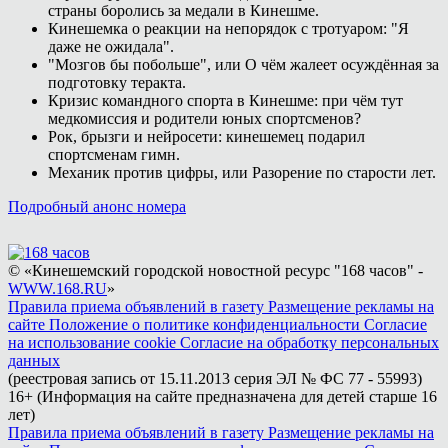
страны боролись за медали в Кинешме.
Кинешемка о реакции на непорядок с тротуаром: "Я
даже не ожидала".
"Мозгов бы побольше", или О чём жалеет осуждённая за
подготовку теракта.
Кризис командного спорта в Кинешме: при чём тут
медкомиссия и родители юных спортсменов?
Рок, брызги и нейросети: кинешемец подарил
спортсменам гимн.
Механик против цифры, или Разорение по старости лет.
Подробный анонс номера
© «Кинешемский городской новостной ресурс "168 часов" -
WWW.168.RU
»
Правила приема объявлений в газету
Размещение рекламы на
сайте
Положение о политике конфиденциальности
Согласие
на использование cookie
Согласие на обработку персональных
данных
(реестровая запись от 15.11.2013 серия ЭЛ № ФС 77 - 55993)
16+ (Информация на сайте предназначена для детей старше 16
лет)
Правила приема объявлений в газету
Размещение рекламы на