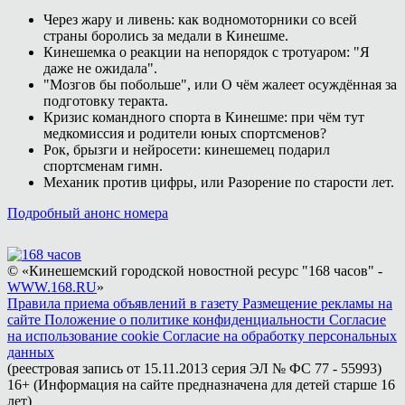
Через жару и ливень: как водномоторники со всей
страны боролись за медали в Кинешме.
Кинешемка о реакции на непорядок с тротуаром: "Я
даже не ожидала".
"Мозгов бы побольше", или О чём жалеет осуждённая за
подготовку теракта.
Кризис командного спорта в Кинешме: при чём тут
медкомиссия и родители юных спортсменов?
Рок, брызги и нейросети: кинешемец подарил
спортсменам гимн.
Механик против цифры, или Разорение по старости лет.
Подробный анонс номера
© «Кинешемский городской новостной ресурс "168 часов" -
WWW.168.RU
»
Правила приема объявлений в газету
Размещение рекламы на
сайте
Положение о политике конфиденциальности
Согласие
на использование cookie
Согласие на обработку персональных
данных
(реестровая запись от 15.11.2013 серия ЭЛ № ФС 77 - 55993)
16+ (Информация на сайте предназначена для детей старше 16
лет)