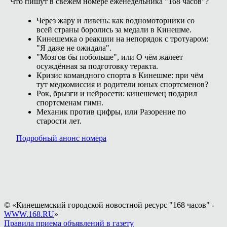
Что пишут в свежем номере еженедельника "168 часов"?
Через жару и ливень: как водномоторники со
всей страны боролись за медали в Кинешме.
Кинешемка о реакции на непорядок с тротуаром:
"Я даже не ожидала".
"Мозгов бы побольше", или О чём жалеет
осуждённая за подготовку теракта.
Кризис командного спорта в Кинешме: при чём
тут медкомиссия и родители юных спортсменов?
Рок, брызги и нейросети: кинешемец подарил
спортсменам гимн.
Механик против цифры, или Разорение по
старости лет.
Подробный анонс номера
© «Кинешемский городской новостной ресурс "168 часов" -
WWW.168.RU
»
Правила приема объявлений в газету