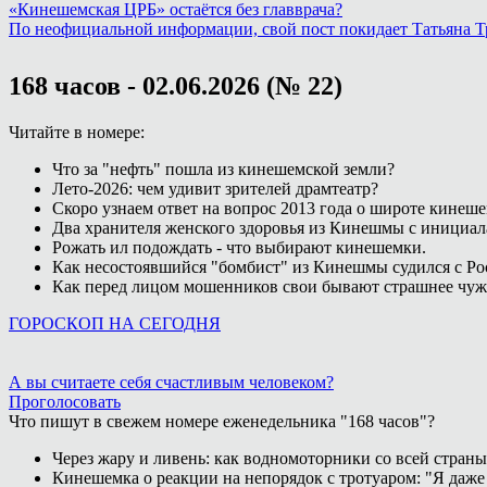
«Кинешемская ЦРБ» остаётся без главврача?
По неофициальной информации, свой пост покидает Татьяна 
168 часов - 02.06.2026 (№ 22)
Читайте в номере:
Что за "нефть" пошла из кинешемской земли?
Лето-2026: чем удивит зрителей драмтеатр?
Скоро узнаем ответ на вопрос 2013 года о широте кинеш
Два хранителя женского здоровья из Кинешмы с инициал
Рожать ил подождать - что выбирают кинешемки.
Как несостоявшийся "бомбист" из Кинешмы судился с Ро
Как перед лицом мошенников свои бывают страшнее чужи
ГОРОСКОП НА СЕГОДНЯ
А вы считаете себя счастливым человеком?
Проголосовать
Что пишут в свежем номере еженедельника "168 часов"?
Через жару и ливень: как водномоторники со всей страны
Кинешемка о реакции на непорядок с тротуаром: "Я даже