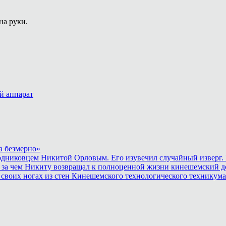
на руки.
й аппарат
а безмерно»
родниковцем Никитой Орловым. Его изувечил случайный изверг. 
 за чем Никиту возвращал к полноценной жизни кинешемский до
 своих ногах из стен Кинешемского технологического техникума