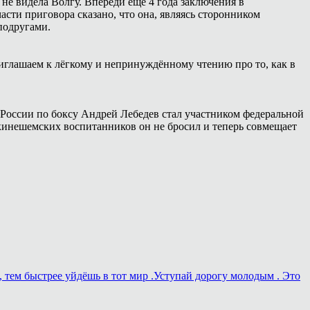
 не видела Волгу. Впереди ещё 4 года заключения в
сти приговора сказано, что она, являясь сторонником
подругами.
иглашаем к лёгкому и непринуждённому чтению про то, как в
России по боксу Андрей Лебедев стал участником федеральной
 кинешемских воспитанников он не бросил и теперь совмещает
, тем быстрее уйдёшь в тот мир .Уступай дорогу молодым . Это