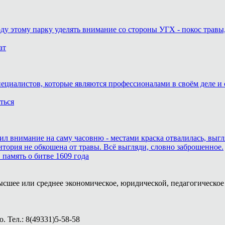
оду этому парку уделять внимание со стороны УГХ - покос травы
ат
пециалистов, которые являются профессионалами в своём деле и 
ться
тил внимание на саму часовню - местами краска отвалилась, выг
итория не обкошена от травы. Всё выгляди, словно заброшенное.
память о битве 1609 года
ысшее или среднее экономическое, юридической, педагогическое 
 Тел.: 8(49331)5-58-58