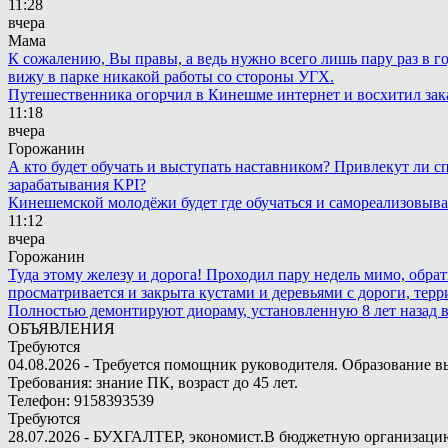
11:28
вчера
Мама
К сожалению, Вы правы, а ведь нужно всего лишь пару раз в г
вижу в парке никакой работы со стороны УГХ.
Путешественника огорчил в Кинешме интернет и восхитил зак
11:18
вчера
Горожанин
А кто будет обучать и выступать наставником? Привлекут ли с
зарабатывания KPI?
Кинешемской молодёжи будет где обучаться и самореализовыва
11:12
вчера
Горожанин
Туда этому железу и дорога! Проходил пару недель мимо, обра
просматривается и закрыта кустами и деревьями с дороги, терр
Полностью демонтируют диораму, установленную 8 лет назад в 
ОБЪЯВЛЕНИЯ
Требуются
04.08.2026 - Требуется помощник руководителя. Образование в
Требования: знание ПК, возраст до 45 лет.
Телефон: 9158393539
Требуются
28.07.2026 - БУХГАЛТЕР, экономист.В бюджетную организацию.