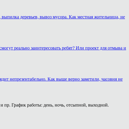
, выпилка деревьев, вывоз мусора. Как местная жительница, не
смогут реально заинтересовать ребят? Или проект для отмыва и
лядит непрезентабельно. Как выше верно заметили, часовня не
и пр. График работы: день, ночь, отсыпной, выходной.