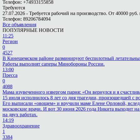
Телефон: +74933155858
Требуются
27.07.2026 - Требуется рабочий на производство. От 40000 руб. 
Телефон: 89206784094
Все объявления
ПОПУЛЯРНЫЕ НОВОСТИ
11:25
Регион
0
4527
В Кинешемском районе разминируют беспилотный летательны
Работы выполнят саперы Минобороны России.
13:00
Пресса
0
4088
Мама изувеченного извергом парня: «Он вернулся и я счастлив
15 июля исполнилось 8 лет со дня трагедии, произошедшей с 
Его выписали «овощем» и вручили маме Елене Орловой, вслед
московские врачи. И вот 30 июня 2026 года Никита выходит на
на двух работах.
14:19
Здравоохранение
1
3384