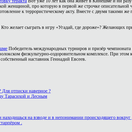
товку теракта
Вот уже 10 лет как она живёт в Кинешме и ни разу
ой женщиной, про которую в первой же строчке описательной ча
отовление к террористическому акту. Вместе с двумя такими же 
Кто желает сыграть в игру «Угадай, где дороже»? Желающих пр
ешме
Победитель международных турниров и призёр чемпионата 
аволокском физкультурно-оздоровительном комплексе. При этом
о собственный наставник Геннадий Евсеев.
 ? Для отписки наверное ?
ду Тарасихой и Лесным
ь и находишься на взводе и в непонимании происходящего вокруг 
старпёром .