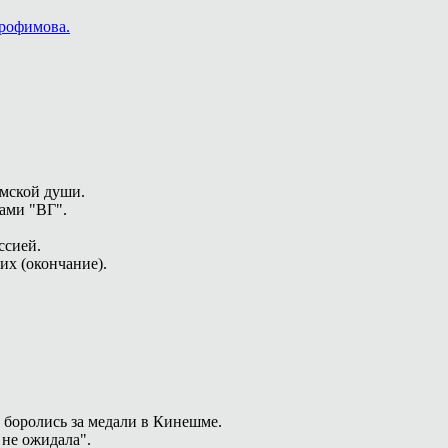
Трофимова.
емской души.
ами "ВГ".
ссией.
х (окончание).
 боролись за медали в Кинешме.
 не ожидала".