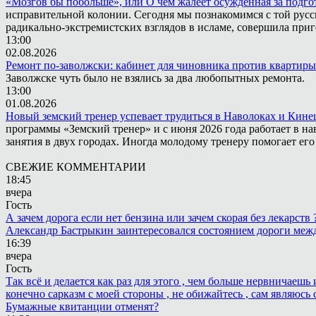
«Мозгов бы побольше», или О чём жалеет осужденная за подго
исправительной колонии. Сегодня мы познакомимся с той русск
радикально-экстремистских взглядов в исламе, совершила приг
13:00
02.08.2026
Ремонт по-заволжски: кабинет для чиновника против квартиры
Заволжске чуть было не взялись за два любопытных ремонта.
13:00
01.08.2026
Новый земский тренер успевает трудиться в Наволоках и Кин
программы «Земский тренер» и с июня 2026 года работает в н
занятия в двух городах. Иногда молодому тренеру помогает ег
СВЕЖИЕ КОММЕНТАРИИ
18:45
вчера
Гость
А зачем дорога если нет бензина или зачем скорая без лекарств
Александр Бастрыкин заинтересовался состоянием дороги меж
16:39
вчера
Гость
Так всё и делается как раз для этого , чем больше нервничаеш
конечно сарказм с моей стороны , не обижайтесь , сам являюсь 
Бумажные квитанции отменят?