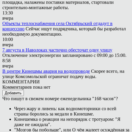
площадка, налажены поставки материалов, стартовали
строительно-монтажные работы.
13:30
вчера
Объекты теплоснабжения села Октябрьский отдадут в
концессию
Сейчас ищут подрядчика, который бы разработал
необходимую документацию.
10:00
вчера
7 августа в Наволоках частично обесточат одну улицу
Отключение электроэнергии запланировано с 09:00 до 15:00.
8:58
вчера
В центре Кинешмы авария на водопроводе
Скорее всего, на
улице Комсомольской ограничат подачу воды.
КОММЕНТАРИИ
Комментариев пока нет
Добавить
Что пишут в свежем номере еженедельника "168 часов"?
Через жару и ливень: как водномоторники со всей
страны боролись за медали в Кинешме.
Кинешемка о реакции на непорядок с тротуаром: "Я
даже не ожидала".
"Мозгов бы побольше", или О чём жалеет осуждённая за