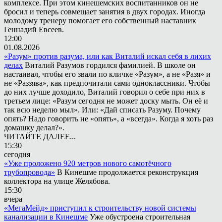
комплексе. При этом кинешемских воспитанников он не
бросил и теперь совмещает занятия в двух городах. Иногда
молодому тренеру помогает его собственный наставник
Геннадий Евсеев.
12:00
01.08.2026
«Разум» против разума, или как Виталий искал себя в лихих
делах
Виталий Разумов гордился фамилией. В школе он
настаивал, чтобы его звали по кличке «Разум», а не «Разя» и
не «Раззява», как предпочитали сами одноклассники. Чтобы
до них лучше доходило, Виталий говорил о себе при них в
третьем лице: «Разум сегодня не может доску мыть. Он её и
так всю неделю мыл». Или: «Дай списать Разуму. Почему
опять? Надо говорить не «опять», а «всегда». Когда я хоть раз
домашку делал?».
ЧИТАЙТЕ ДАЛЕЕ...
15:30
сегодня
«Уже проложено 920 метров нового самотёчного
трубопровода»
В Кинешме продолжается реконструкция
коллектора на улице Желябова.
15:30
вчера
«МегаМейд» приступил к строительству новой системы
канализации в Кинешме
Уже обустроена строительная