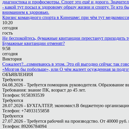
диагностика и профосмотры. Спорт это ещё и дорого. Значител
- какой тут посыл к здоровому образу жизни и спорту. Те кто 
вниманием к здоровью.
Кризис командного спорта в Кинешме: при чём тут медкомисс
10:20
сегодня
гость
Не беспокойтесь, бумажные квитанции перестанут приходить те
Бумажные квитанции отменят?
9:58
сегодня
Виктория
Сожалеет?...сомневаюсь в этом. Это ей выгодно сейчас так гово
«Мозгов бы побольше», или О чём жалеет осужденная за подго
ОБЪЯВЛЕНИЯ
Требуются
04.08.2026 - Требуется помощник руководителя. Образование в
Требования: знание ПК, возраст до 45 лет.
Телефон: 9158393539
Требуются
28.07.2026 - БУХГАЛТЕР, экономист.В бюджетную организацию.
Телефон: +74933155858
Требуются
27.07.2026 - Требуется рабочий на производство. От 40000 руб. 
Телефон: 89206784094