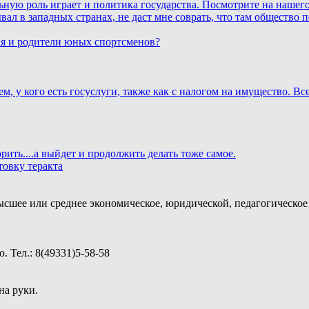
ьную роль играет и политика государства. Посмотрите на нашего
бывал в западных странах, не даст мне соврать, что там обществ
ия и родители юных спортсменов?
м, у кого есть госуслуги, также как с налогом на имущество. В
рить....а выйдет и продолжить делать тоже самое.
товку теракта
ысшее или среднее экономическое, юридической, педагогическое 
 Тел.: 8(49331)5-58-58
на руки.