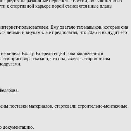
ны рвутся на различные первенства России, большинство из
ути к спортивной карьере порой становятся иные планы
интернет-пользователем. Ему хватало тех навыков, которые она
са детьми и внуками. Не предполагал, что 2026-й вынудит его
 не видела Волгу. Впереди ещё 4 года заключения в
сти приговора сказано, что она, являясь сторонником
подругами.
Желябова.
жены поставки материалов, стартовали строительно-монтажные
ую документацию.