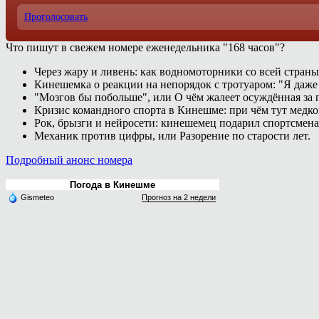
Проголосовать
Что пишут в свежем номере еженедельника "168 часов"?
Через жару и ливень: как водномоторники со всей страны
Кинешемка о реакции на непорядок с тротуаром: "Я даже
"Мозгов бы побольше", или О чём жалеет осуждённая за п
Кризис командного спорта в Кинешме: при чём тут медк
Рок, брызги и нейросети: кинешемец подарил спортсмен
Механик против цифры, или Разорение по старости лет.
Подробный анонс номера
Погода в Кинешме
Gismeteo
Прогноз на 2 недели