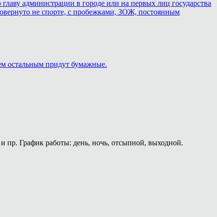
 главу администрации в городе или на первых лиц государства
о повернуто не спорте, с пробежками, ЗОЖ, постоянным
сем остальным придут бумажные.
и пр. График работы: день, ночь, отсыпной, выходной.