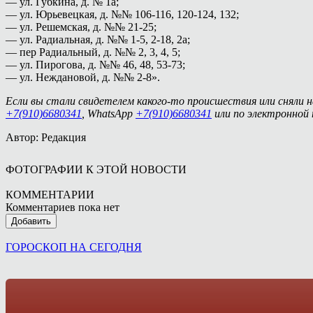
— ул. Губкина, д. № 1а;
— ул. Юрьевецкая, д. №№ 106-116, 120-124, 132;
— ул. Решемская, д. №№ 21-25;
— ул. Радиальная, д. №№ 1-5, 2-18, 2а;
— пер Радиальный, д. №№ 2, 3, 4, 5;
— ул. Пирогова, д. №№ 46, 48, 53-73;
— ул. Неждановой, д. №№ 2-8».
Если вы стали свидетелем какого-то происшествия или сняли 
+7(910)6680341
, WhatsApp
+7(910)6680341
или по электронной
Автор: Редакция
ФОТОГРАФИИ К ЭТОЙ НОВОСТИ
КОММЕНТАРИИ
Комментариев пока нет
Добавить
ГОРОСКОП НА СЕГОДНЯ