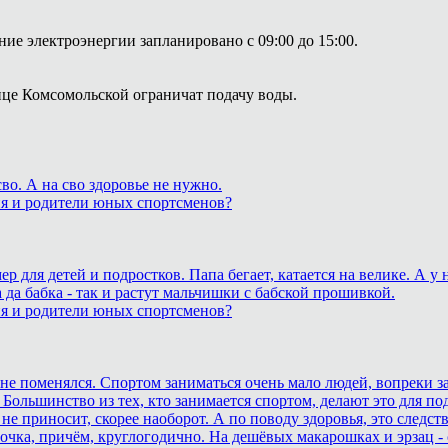
ие электроэнергии запланировано с 09:00 до 15:00.
лице Комсомольской ограничат подачу воды.
о. А на сво здоровье не нужно.
ия и родители юных спортсменов?
для детей и подростков. Папа бегает, катается на велике. А у
 да бабка - так и растут мальчишки с бабской прошивкой.
ия и родители юных спортсменов?
ане поменялся. Спортом заниматься очень мало людей, вопреки з
 Большинство из тех, кто занимается спортом, делают это для п
не приносит, скорее наоборот. А по поводу здоровья, это след
очка, причём, круглогодично. На дешёвых макарошках и эрзац -