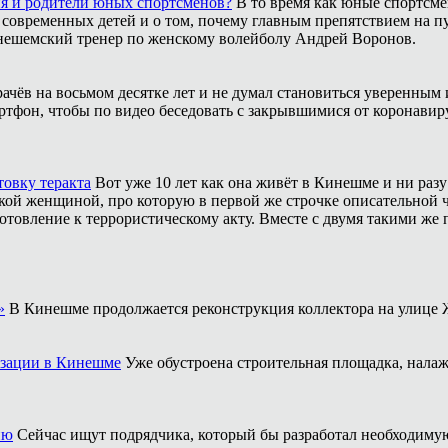
ия и родители юных спортсменов?
В то время как юные спортсме
 современных детей и о том, почему главным препятствием на п
инешемский тренер по женскому волейболу Андрей Воронов.
рачёв на восьмом десятке лет и не думал становиться уверенным 
ртфон, чтобы по видео беседовать с закрывшимися от коронавиру
товку теракта
Вот уже 10 лет как она живёт в Кинешме и ни разу
ой женщиной, про которую в первой же строчке описательной ча
отовление к террористическому акту. Вместе с двумя такими же 
»
В Кинешме продолжается реконструкция коллектора на улице 
изации в Кинешме
Уже обустроена строительная площадка, нала
ию
Сейчас ищут подрядчика, который бы разработал необходим