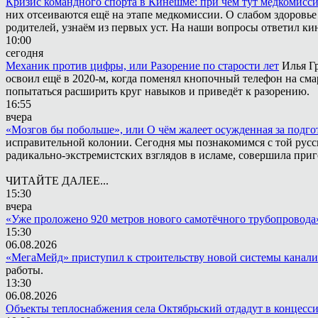
Кризис командного спорта в Кинешме: при чём тут медкомисс
них отсеиваются ещё на этапе медкомиссии. О слабом здоровье
родителей, узнаём из первых уст. На наши вопросы ответил к
10:00
сегодня
Механик против цифры, или Разорение по старости лет
Илья Г
освоил ещё в 2020-м, когда поменял кнопочный телефон на сма
попытаться расширить круг навыков и приведёт к разорению.
16:55
вчера
«Мозгов бы побольше», или О чём жалеет осужденная за подго
исправительной колонии. Сегодня мы познакомимся с той русск
радикально-экстремистских взглядов в исламе, совершила приг
ЧИТАЙТЕ ДАЛЕЕ...
15:30
вчера
«Уже проложено 920 метров нового самотёчного трубопровода
15:30
06.08.2026
«МегаМейд» приступил к строительству новой системы канал
работы.
13:30
06.08.2026
Объекты теплоснабжения села Октябрьский отдадут в концесс