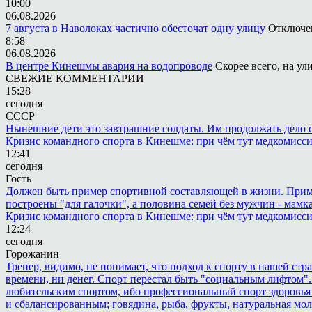
10:00
06.08.2026
7 августа в Наволоках частично обесточат одну улицу
Отключен
8:58
06.08.2026
В центре Кинешмы авария на водопроводе
Скорее всего, на у
СВЕЖИЕ КОММЕНТАРИИ
15:28
сегодня
СССР
Нынешние дети это завтрашние солдаты. Им продолжать дело св
Кризис командного спорта в Кинешме: при чём тут медкомисс
12:41
сегодня
Гость
Должен быть пример спортивной составляющей в жизни. Пример 
построены "для галочки", а половина семей без мужчин - мамка
Кризис командного спорта в Кинешме: при чём тут медкомисс
12:24
сегодня
Горожанин
Тренер, видимо, не понимает, что подход к спорту в нашей стр
времени, ни денег. Спорт перестал быть "социальным лифтом".
любительским спортом, ибо профессиональный спорт здоровья 
и сбалансированным; говядина, рыба, фрукты, натуральная мол