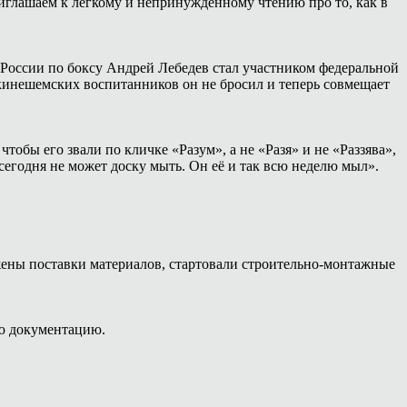
иглашаем к лёгкому и непринуждённому чтению про то, как в
России по боксу Андрей Лебедев стал участником федеральной
 кинешемских воспитанников он не бросил и теперь совмещает
тобы его звали по кличке «Разум», а не «Разя» и не «Раззява»,
сегодня не может доску мыть. Он её и так всю неделю мыл».
жены поставки материалов, стартовали строительно-монтажные
ую документацию.