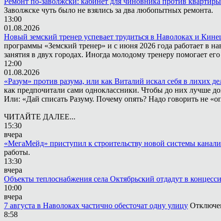
Ремонт по-заволжски: кабинет для чиновника против квартиры
Заволжске чуть было не взялись за два любопытных ремонта.
13:00
01.08.2026
Новый земский тренер успевает трудиться в Наволоках и Кин
программы «Земский тренер» и с июня 2026 года работает в н
занятия в двух городах. Иногда молодому тренеру помогает ег
12:00
01.08.2026
«Разум» против разума, или как Виталий искал себя в лихих де
как предпочитали сами одноклассники. Чтобы до них лучше дох
Или: «Дай списать Разуму. Почему опять? Надо говорить не «опя
ЧИТАЙТЕ ДАЛЕЕ...
15:30
вчера
«МегаМейд» приступил к строительству новой системы канал
работы.
13:30
вчера
Объекты теплоснабжения села Октябрьский отдадут в концесс
10:00
вчера
7 августа в Наволоках частично обесточат одну улицу
Отключен
8:58