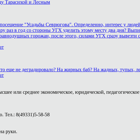
ду Тарасихой и Лесным
осещение "Усадьбы Севрюгова". Определенно, интерес у людей к
у раз в год со стороны УГХ уделить этому месту два дня? Выпил
равнодушных горожан, после этого, силами УГХ сразу вывезти 
ат
, что еще не деградировало? На жирных баб? На жадных, тупых,
ат
ысшее или среднее экономическое, юридической, педагогическое 
 Тел.: 8(49331)5-58-58
на руки.