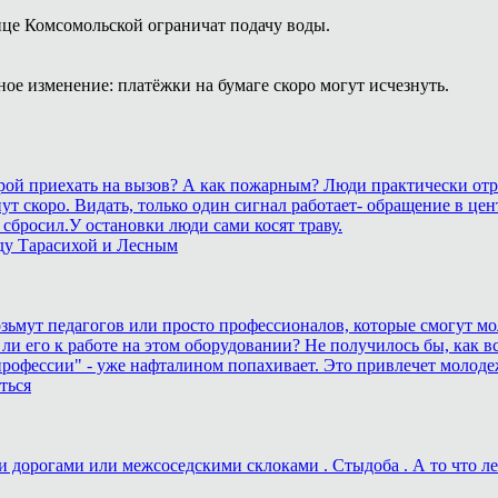
лице Комсомольской ограничат подачу воды.
ое изменение: платёжки на бумаге скоро могут исчезнуть.
корой приехать на вызов? А как пожарным? Люди практически отр
станут скоро. Видать, только один сигнал работает- обращение 
сбросил.У остановки люди сами косят траву.
ду Тарасихой и Лесным
возьмут педагогов или просто профессионалов, которые смогут мо
 ли его к работе на этом оборудовании? Не получилось бы, как вс
рофессии" - уже нафталином попахивает. Это привлечет молоде
ться
дорогами или межсоседскими склоками . Стыдоба . А то что лека