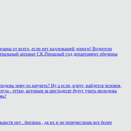
езаны от всего, если нет надлежащей дороги! Водители
в центральный аппарат СК.Прошлый год департамент обочины
лодежь чему-то научить? Ну а если, вдруг, найдется человек,
егда - тетки, которым за шестьдесят будут учить молодежь
жь?
рств нет . бензина , да их и не перечислишь все более