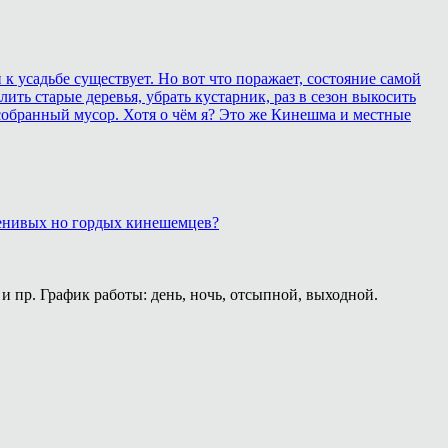
 усадьбе существует. Но вот что поражает, состояние самой
ить старые деревья, убрать кустарник, раз в сезон выкосить
собранный мусор. Хотя о чём я? Это же Кинешма и местные
 ленивых но гордых кинешемцев?
и пр. График работы: день, ночь, отсыпной, выходной.