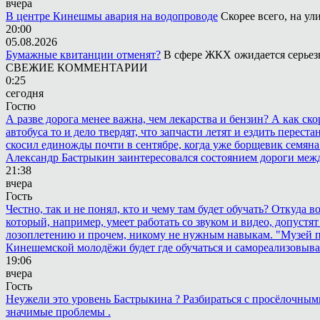
вчера
В центре Кинешмы авария на водопроводе
Скорее всего, на у
20:00
05.08.2026
Бумажные квитанции отменят?
В сфере ЖКХ ожидается серьезн
СВЕЖИЕ КОММЕНТАРИИ
0:25
сегодня
Гостю
А разве дорога менее важна, чем лекарства и бензин? А как с
автобуса то и дело твердят, что запчасти летят и ездить пере
скосил единожды почти в сентябре, когда уже борщевик семяна 
Александр Бастрыкин заинтересовался состоянием дороги меж
21:38
вчера
Гость
Честно, так и не понял, кто и чему там будет обучать? Откуда 
который, например, умеет работать со звуком и видео, допустят
лозоплетению и прочем, никому не нужным навыкам. "Музей п
Кинешемской молодёжи будет где обучаться и самореализовыва
19:06
вчера
Гость
Неужели это уровень Бастрыкина ? Разбираться с просёлочными 
значимые проблемы .