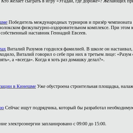
Кто желает сыграть в игру «Угадай, где дороже»? Желающих пр
ешме
Победитель международных турниров и призёр чемпионата 
аволокском физкультурно-оздоровительном комплексе. При этом
о собственный наставник Геннадий Евсеев.
лах
Виталий Разумов гордился фамилией. В школе он настаивал, ч
одило, Виталий говорил о себе при них в третьем лице: «Разум 
ть», а «всегда». Когда я хоть раз домашку делал?».
изации в Кинешме
Уже обустроена строительная площадка, нала
ию
Сейчас ищут подрядчика, который бы разработал необходим
ие электроэнергии запланировано с 09:00 до 15:00.