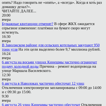
опять? Надо говорить не «опять», а «всегда». Когда я хоть раз
домашку делал?».
ЧИТАЙТЕ ДАЛЕЕ...
20:00
вчера
Бумажные квитанции отменят?
В сфере ЖКХ ожидается
серьезное изменение: платёжки на бумаге скоро могут
исчезнуть.
16:30
вчера
В Заволжском районе для сельских котельных закупают 950
тонн угля
На эти цели выделено более 9,7 миллиона рублей.
16:24
вчера
6 августа на восьми улицах Кинешмы частично ограничат
подачу холодной воды
Причина – ремонт водопровода на
улице Маршала Василевского.
12:30
вчера
6 августа в Наволоках частично обесточат 12 улиц
Отключения электроэнергии запланированы с 09:00 до 14:00
и с 09:30 до 15:00.
9:30
вчера
6 августа 26 улиц Кинешмы частично обесточат
Отключения