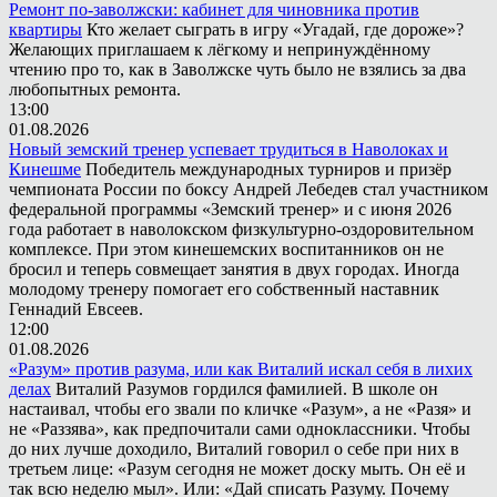
Ремонт по-заволжски: кабинет для чиновника против
квартиры
Кто желает сыграть в игру «Угадай, где дороже»?
Желающих приглашаем к лёгкому и непринуждённому
чтению про то, как в Заволжске чуть было не взялись за два
любопытных ремонта.
13:00
01.08.2026
Новый земский тренер успевает трудиться в Наволоках и
Кинешме
Победитель международных турниров и призёр
чемпионата России по боксу Андрей Лебедев стал участником
федеральной программы «Земский тренер» и с июня 2026
года работает в наволокском физкультурно-оздоровительном
комплексе. При этом кинешемских воспитанников он не
бросил и теперь совмещает занятия в двух городах. Иногда
молодому тренеру помогает его собственный наставник
Геннадий Евсеев.
12:00
01.08.2026
«Разум» против разума, или как Виталий искал себя в лихих
делах
Виталий Разумов гордился фамилией. В школе он
настаивал, чтобы его звали по кличке «Разум», а не «Разя» и
не «Раззява», как предпочитали сами одноклассники. Чтобы
до них лучше доходило, Виталий говорил о себе при них в
третьем лице: «Разум сегодня не может доску мыть. Он её и
так всю неделю мыл». Или: «Дай списать Разуму. Почему