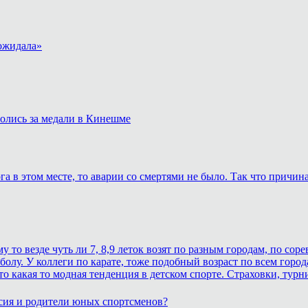
 ожидала»
ролись за медали в Кинешме
а в этом месте, то аварии со смертями не было. Так что причина
то везде чуть ли 7, 8,9 леток возят по разным городам, по соре
болу. У коллеги по карате, тоже подобный возраст по всем город
о какая то модная тенденция в детском спорте. Страховки, турни
сия и родители юных спортсменов?