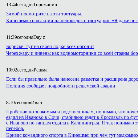
13:44
сегодня
Горожанин
Зимой посмотрите на эти тротуары.
Кинешемка о реакции на непорядок с тротуаром: «Я даже не
11:39
сегодня
Day z
Борисыч тут на своей лодке всех обгонит
Через жару и ливень: как водномоторники со всей страны бо
10:02
сегодня
Решма
Если бы правильно была нанесена разметка и расширена дорог
Полиция сообщает подробности решемской аварии
8:10
сегодня
Иван
Пробежав по знакомым и родственникам, понимаю, что почему 
ездил из Иваново в Сочи, стабильно ездят в Ярославль по фут
с Иваново по танцам ездила в Калининград. Я так понимаю эт
перебор.
Кризис командного спорта в Кинешме: при чём тут медкомис