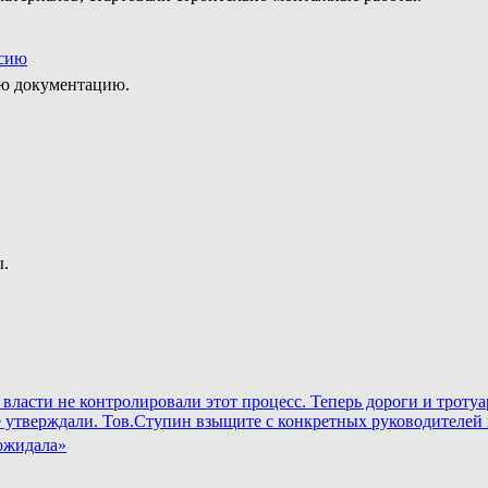
ссию
ую документацию.
ы.
и власти не контролировали этот процесс. Теперь дороги и трот
е утверждали. Тов.Ступин взыщите с конкретных руководителей 
 ожидала»