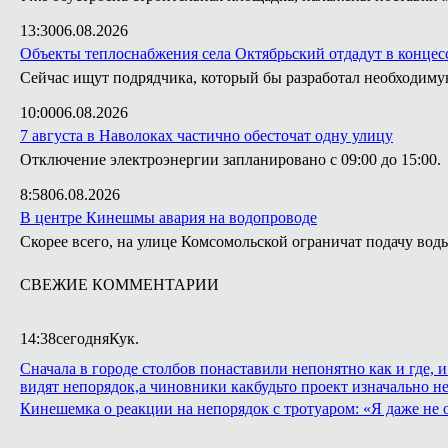
13:30
06.08.2026
Объекты теплоснабжения села Октябрьский отдадут в конце
Сейчас ищут подрядчика, который бы разработал необходим
10:00
06.08.2026
7 августа в Наволоках частично обесточат одну улицу
Отключение электроэнергии запланировано с 09:00 до 15:00.
8:58
06.08.2026
В центре Кинешмы авария на водопроводе
Скорее всего, на улице Комсомольской ограничат подачу вод
СВЕЖИЕ КОММЕНТАРИИ
14:38
сегодня
Кук.
Сначала в городе столбов понаставили непонятно как и где, 
видят непорядок,а чиновники какбудьто проект изначально н
Кинешемка о реакции на непорядок с тротуаром: «Я даже не