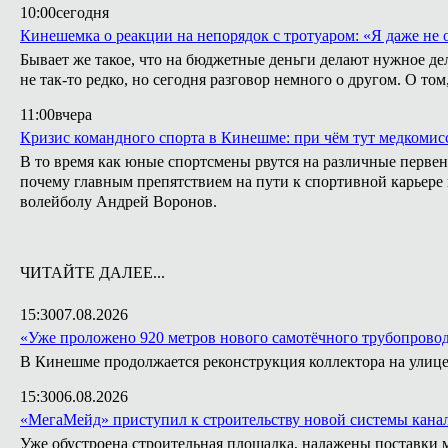
10:00
сегодня
Кинешемка о реакции на непорядок с тротуаром: «Я даже не
Бывает же такое, что на бюджетные деньги делают нужное де
не так-то редко, но сегодня разговор немного о другом. О т
11:00
вчера
Кризис командного спорта в Кинешме: при чём тут медкомис
В то время как юные спортсмены рвутся на различные первен
почему главным препятствием на пути к спортивной карьере
волейболу Андрей Воронов.
ЧИТАЙТЕ ДАЛЕЕ...
15:30
07.08.2026
«Уже проложено 920 метров нового самотёчного трубопрово
В Кинешме продолжается реконструкция коллектора на улице
15:30
06.08.2026
«МегаМейд» приступил к строительству новой системы кан
Уже обустроена строительная площадка, налажены поставки 