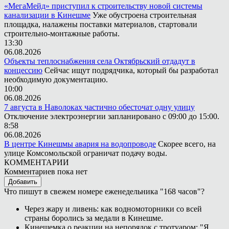
«МегаМейд» приступил к строительству новой системы
канализации в Кинешме
Уже обустроена строительная
площадка, налажены поставки материалов, стартовали
строительно-монтажные работы.
13:30
06.08.2026
Объекты теплоснабжения села Октябрьский отдадут в
концессию
Сейчас ищут подрядчика, который бы разработал
необходимую документацию.
10:00
06.08.2026
7 августа в Наволоках частично обесточат одну улицу
Отключение электроэнергии запланировано с 09:00 до 15:00.
8:58
06.08.2026
В центре Кинешмы авария на водопроводе
Скорее всего, на
улице Комсомольской ограничат подачу воды.
КОММЕНТАРИИ
Комментариев пока нет
Добавить
Что пишут в свежем номере еженедельника "168 часов"?
Через жару и ливень: как водномоторники со всей
страны боролись за медали в Кинешме.
Кинешемка о реакции на непорядок с тротуаром: "Я