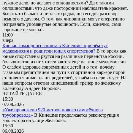
нужное дело, но делают с оплошностями? Да с такими
оплошностями, что даже посторонний наблюдатель краснеет.
Бывать-то бывает и не так-то редко, но сегодня разговор
немного о другом. О том, как чиновники могут оперативно
исправлять упомянутые оплошности. Если, конечно, сами
горожане не молчат.
11:00
вчера
Кризис командного спорта в Кинешме: при чём тут
медкомиссия и родители юных спортсменов?
В то время как
юные спортсмены рвутся на различные первенства России,
большинство из них отсеиваются ещё на этапе медкомиссии.
О слабом здоровье современных детей и о том, почему
главным препятствием на пути к спортивной карьере порой
становятся иные планы родителей, узнаём из первых уст. На
наши вопросы ответил кинешемский тренер по женскому
волейболу Андрей Воронов.
ЧИТАЙТЕ ДАЛЕЕ...
15:30
07.08.2026
«Уже проложено 920 метров нового самотёчного
трубопровода»
В Кинешме продолжается реконструкция
коллектора на улице Желябова.
15:30
06.08.2026