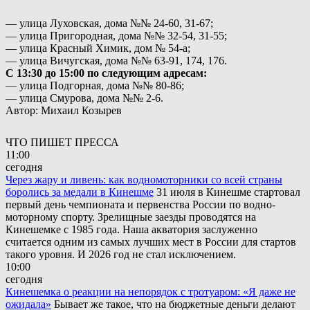
— улица Луховская, дома №№ 24-60, 31-67;
— улица Пригородная, дома №№ 32-54, 31-55;
— улица Красный Химик, дом № 54-а;
— улица Вичугская, дома №№ 63-91, 174, 176.
С 13:30 до 15:00 по следующим адресам:
— улица Подгорная, дома №№ 80-86;
— улица Смурова, дома №№ 2-6.
Автор: Михаил Козырев
ЧТО ПИШЕТ ПРЕССА
11:00
сегодня
Через жару и ливень: как водномоторники со всей страны
боролись за медали в Кинешме
31 июля в Кинешме стартовал
первый день чемпионата и первенства России по водно-
моторному спорту. Зрелищные заезды проводятся на
Кинешемке с 1985 года. Наша акватория заслуженно
считается одним из самых лучших мест в России для стартов
такого уровня. И 2026 год не стал исключением.
10:00
сегодня
Кинешемка о реакции на непорядок с тротуаром: «Я даже не
ожидала»
Бывает же такое, что на бюджетные деньги делают