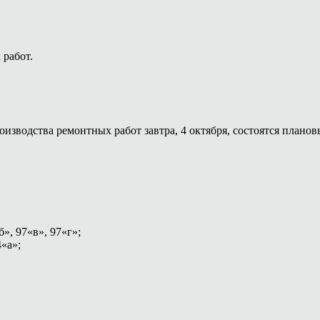
 работ.
оизводства ремонтных работ завтра, 4 октября, состоятся плано
», 97«в», 97«г»;
«а»;