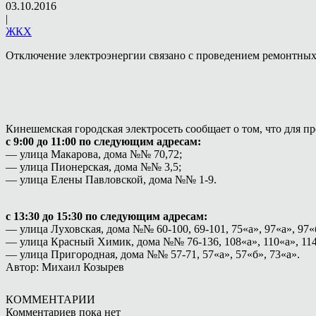
03.10.2016
|
ЖКХ
Отключение электроэнергии связано с проведением ремонтных
Кинешемская городская электросеть сообщает о том, что для пр
с 9:00 до 11:00 по следующим адресам:
— улица Макарова, дома №№ 70,72;
— улица Пионерская, дома №№ 3,5;
— улица Елены Павловской, дома №№ 1-9.
с 13:30 до 15:30 по следующим адресам:
— улица Луховская, дома №№ 60-100, 69-101, 75«а», 97«а», 97«б
— улица Красный Химик, дома №№ 76-136, 108«а», 110«а», 114
— улица Пригородная, дома №№ 57-71, 57«а», 57«б», 73«а».
Автор: Михаил Козырев
КОММЕНТАРИИ
Комментариев пока нет