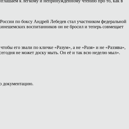
иглашаем к лёгкому и непринуждённому чтению про то, как в
России по боксу Андрей Лебедев стал участником федеральной
 кинешемских воспитанников он не бросил и теперь совмещает
тобы его звали по кличке «Разум», а не «Разя» и не «Раззява»,
сегодня не может доску мыть. Он её и так всю неделю мыл».
ую документацию.