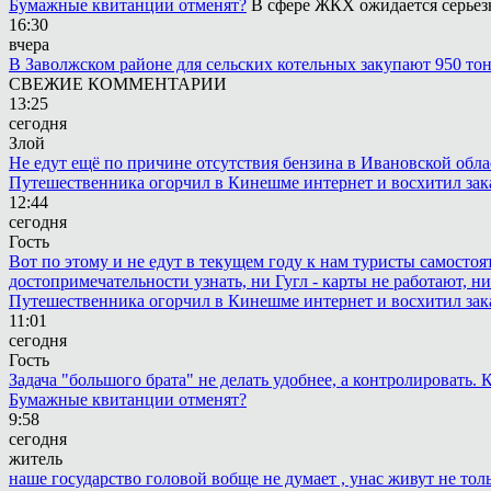
Бумажные квитанции отменят?
В сфере ЖКХ ожидается серьезн
16:30
вчера
В Заволжском районе для сельских котельных закупают 950 тон
СВЕЖИЕ КОММЕНТАРИИ
13:25
сегодня
Злой
Не едут ещё по причине отсутствия бензина в Ивановской обла
Путешественника огорчил в Кинешме интернет и восхитил зак
12:44
сегодня
Гость
Вот по этому и не едут в текущем году к нам туристы самостоя
достопримечательности узнать, ни Гугл - карты не работают, н
Путешественника огорчил в Кинешме интернет и восхитил зак
11:01
сегодня
Гость
Задача "большого брата" не делать удобнее, а контролировать
Бумажные квитанции отменят?
9:58
сегодня
житель
наше государство головой вобще не думает , унас живут не то