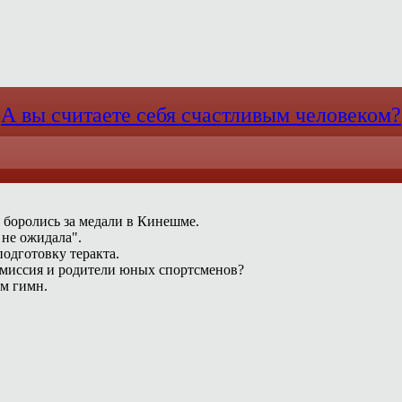
А вы считаете себя счастливым человеком?
 боролись за медали в Кинешме.
 не ожидала".
одготовку теракта.
омиссия и родители юных спортсменов?
ам гимн.