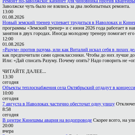
Ремонт по-заволжски: кабинет для чиновника против квартиры
Заволжске чуть было не взялись за два любопытных ремонта.
13:00
01.08.2026
Новый земский тренер успевает трудиться в Наволоках и Кин
программы «Земский тренер» и с июня 2026 года работает в н
занятия в двух городах. Иногда молодому тренеру помогает ег
12:00
01.08.2026
«Разум» против разума, или как Виталий искал себя в лихих де
как предпочитали сами одноклассники. Чтобы до них лучше дох
Или: «Дай списать Разуму. Почему опять? Надо говорить не «опя
ЧИТАЙТЕ ДАЛЕЕ...
13:30
сегодня
Объекты теплоснабжения села Октябрьский отдадут в концесс
10:00
сегодня
7 августа в Наволоках частично обесточат одну улицу
Отключен
8:58
сегодня
В центре Кинешмы авария на водопроводе
Скорее всего, на у
20:00
вчера