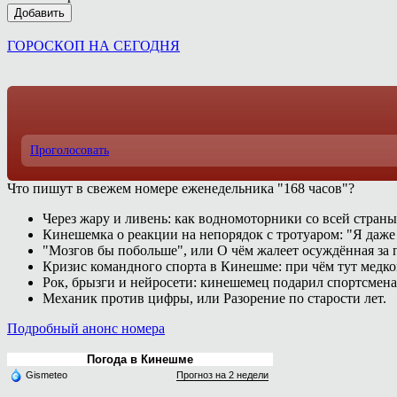
Добавить
ГОРОСКОП НА СЕГОДНЯ
Проголосовать
Что пишут в свежем номере еженедельника "168 часов"?
Через жару и ливень: как водномоторники со всей страны
Кинешемка о реакции на непорядок с тротуаром: "Я даже
"Мозгов бы побольше", или О чём жалеет осуждённая за п
Кризис командного спорта в Кинешме: при чём тут медк
Рок, брызги и нейросети: кинешемец подарил спортсмен
Механик против цифры, или Разорение по старости лет.
Подробный анонс номера
Погода в Кинешме
Gismeteo
Прогноз на 2 недели