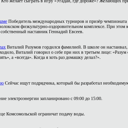
Кто желает сыграть в игру «Угадай, где дороже»? Желающих пр
ешме
Победитель международных турниров и призёр чемпионата 
аволокском физкультурно-оздоровительном комплексе. При этом
о собственный наставник Геннадий Евсеев.
лах
Виталий Разумов гордился фамилией. В школе он настаивал, ч
одило, Виталий говорил о себе при них в третьем лице: «Разум 
ть», а «всегда». Когда я хоть раз домашку делал?».
ию
Сейчас ищут подрядчика, который бы разработал необходим
ие электроэнергии запланировано с 09:00 до 15:00.
лице Комсомольской ограничат подачу воды.