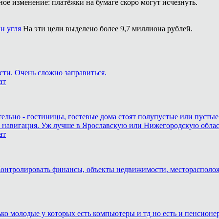
ое изменение: платёжки на бумаге скоро могут исчезнуть.
н угля
На эти цели выделено более 9,7 миллиона рублей.
сти. Очень сложно заправиться.
ат
тельно - гостиницы, гостевые дома стоят полупустые или пустые
и навигация. Уж лучше в Ярославскую или Нижегородскую область,
ат
. Контролировать финансы, объекты недвижимости, месторасполо
лько молодые у которых есть компьютеры и тд но есть и пенсион