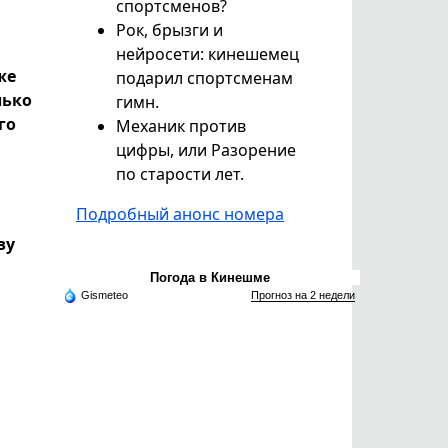
спортсменов?
Рок, брызги и
нейросети: кинешемец
же
подарил спортсменам
лько
гимн.
го
Механик против
цифры, или Разорение
по старости лет.
Подробный анонс номера
зу
Погода в Кинешме
Gismeteo
Прогноз на 2 недели