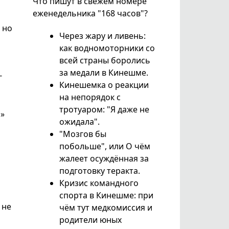
Что пишут в свежем номере
еженедельника "168 часов"?
 но
Через жару и ливень:
как водномоторники со
всей страны боролись
за медали в Кинешме.
г
Кинешемка о реакции
на непорядок с
тротуаром: "Я даже не
»
ожидала".
"Мозгов бы
побольше", или О чём
жалеет осуждённая за
подготовку теракта.
Кризис командного
спорта в Кинешме: при
 не
чём тут медкомиссия и
родители юных