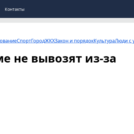
Контакты
ование
Спорт
Город
ЖКХ
Закон и порядок
Культура
Люди с 
е не вывозят из-за