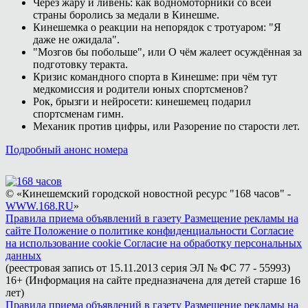
Через жару и ливень: как водномоторники со всей
страны боролись за медали в Кинешме.
Кинешемка о реакции на непорядок с тротуаром: "Я
даже не ожидала".
"Мозгов бы побольше", или О чём жалеет осуждённая за
подготовку теракта.
Кризис командного спорта в Кинешме: при чём тут
медкомиссия и родители юных спортсменов?
Рок, брызги и нейросети: кинешемец подарил
спортсменам гимн.
Механик против цифры, или Разорение по старости лет.
Подробный анонс номера
© «Кинешемский городской новостной ресурс "168 часов" -
WWW.168.RU
»
Правила приема объявлений в газету
Размещение рекламы на
сайте
Положение о политике конфиденциальности
Согласие
на использование cookie
Согласие на обработку персональных
данных
(реестровая запись от 15.11.2013 серия ЭЛ № ФС 77 - 55993)
16+ (Информация на сайте предназначена для детей старше 16
лет)
Правила приема объявлений в газету
Размещение рекламы на