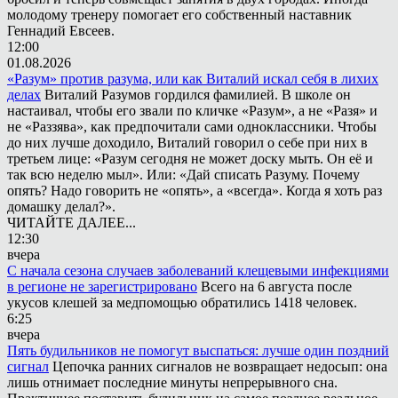
молодому тренеру помогает его собственный наставник
Геннадий Евсеев.
12:00
01.08.2026
«Разум» против разума, или как Виталий искал себя в лихих
делах
Виталий Разумов гордился фамилией. В школе он
настаивал, чтобы его звали по кличке «Разум», а не «Разя» и
не «Раззява», как предпочитали сами одноклассники. Чтобы
до них лучше доходило, Виталий говорил о себе при них в
третьем лице: «Разум сегодня не может доску мыть. Он её и
так всю неделю мыл». Или: «Дай списать Разуму. Почему
опять? Надо говорить не «опять», а «всегда». Когда я хоть раз
домашку делал?».
ЧИТАЙТЕ ДАЛЕЕ...
12:30
вчера
С начала сезона случаев заболеваний клещевыми инфекциями
в регионе не зарегистрировано
Всего на 6 августа после
укусов клешей за медпомощью обратились 1418 человек.
6:25
вчера
Пять будильников не помогут выспаться: лучше один поздний
сигнал
Цепочка ранних сигналов не возвращает недосып: она
лишь отнимает последние минуты непрерывного сна.