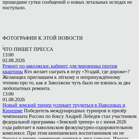
прошедшие сутки сообщений о новых летальных исходах не
поступало.
ФОТОГРАФИИ К ЭТОЙ НОВОСТИ
ЧТО ПИШЕТ ПРЕССА
13:00
02.08.2026
Ремонт по-заволжски: кабинет для чиновника против
квартиры
Кто желает сыграть в игру «Угадай, где дороже»?
Желающих приглашаем к лёгкому и непринуждённому
чтению про то, как в Заволжске чуть было не взялись за два
любопытных ремонта.
13:00
01.08.2026
Новый земский тренер успевает трудиться в Наволоках и
Кинешме
Победитель международных турниров и призёр
чемпионата России по боксу Андрей Лебедев стал участником
федеральной программы «Земский тренер» и с июня 2026
года работает в наволокском физкультурно-оздоровительном
комплексе. При этом кинешемских воспитанников он не
бросил и теперь совмещает занятия в двух городах. Иногда