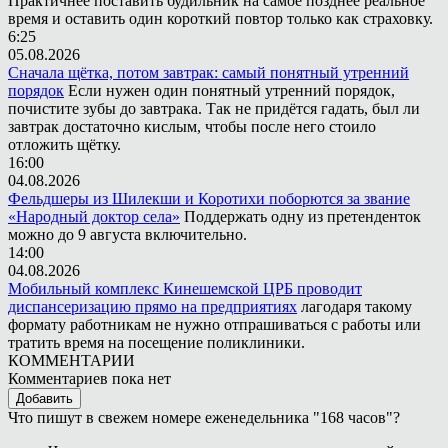
Практичнее поставить будильник на самое позднее реальное
время и оставить один короткий повтор только как страховку.
6:25
05.08.2026
Сначала щётка, потом завтрак: самый понятный утренний
порядок
Если нужен один понятный утренний порядок,
почистите зубы до завтрака. Так не придётся гадать, был ли
завтрак достаточно кислым, чтобы после него стоило
отложить щётку.
16:00
04.08.2026
Фельдшеры из Шилекши и Коротихи поборются за звание
«Народный доктор села»
Поддержать одну из претенденток
можно до 9 августа включительно.
14:00
04.08.2026
Мобильный комплекс Кинешемской ЦРБ проводит
диспансеризацию прямо на предприятиях
лагодаря такому
формату работникам не нужно отпрашиваться с работы или
тратить время на посещение поликлиники.
КОММЕНТАРИИ
Комментариев пока нет
Добавить
Что пишут в свежем номере еженедельника "168 часов"?