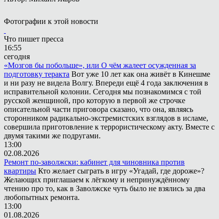
Фотографии к этой новости
Что пишет пресса
16:55
сегодня
«Мозгов бы побольше», или О чём жалеет осужденная за
подготовку теракта
Вот уже 10 лет как она живёт в Кинешме
и ни разу не видела Волгу. Впереди ещё 4 года заключения в
исправительной колонии. Сегодня мы познакомимся с той
русской женщиной, про которую в первой же строчке
описательной части приговора сказано, что она, являясь
сторонником радикально-экстремистских взглядов в исламе,
совершила приготовление к террористическому акту. Вместе с
двумя такими же подругами.
13:00
02.08.2026
Ремонт по-заволжски: кабинет для чиновника против
квартиры
Кто желает сыграть в игру «Угадай, где дороже»?
Желающих приглашаем к лёгкому и непринуждённому
чтению про то, как в Заволжске чуть было не взялись за два
любопытных ремонта.
13:00
01.08.2026