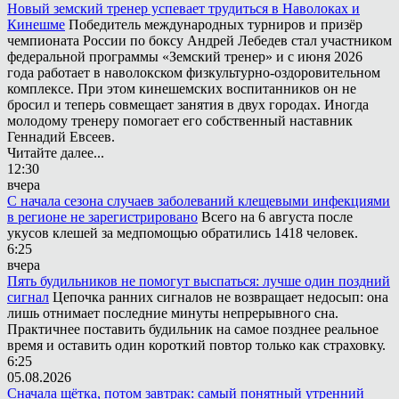
Новый земский тренер успевает трудиться в Наволоках и
Кинешме
Победитель международных турниров и призёр
чемпионата России по боксу Андрей Лебедев стал участником
федеральной программы «Земский тренер» и с июня 2026
года работает в наволокском физкультурно-оздоровительном
комплексе. При этом кинешемских воспитанников он не
бросил и теперь совмещает занятия в двух городах. Иногда
молодому тренеру помогает его собственный наставник
Геннадий Евсеев.
Читайте далее...
12:30
вчера
С начала сезона случаев заболеваний клещевыми инфекциями
в регионе не зарегистрировано
Всего на 6 августа после
укусов клешей за медпомощью обратились 1418 человек.
6:25
вчера
Пять будильников не помогут выспаться: лучше один поздний
сигнал
Цепочка ранних сигналов не возвращает недосып: она
лишь отнимает последние минуты непрерывного сна.
Практичнее поставить будильник на самое позднее реальное
время и оставить один короткий повтор только как страховку.
6:25
05.08.2026
Сначала щётка, потом завтрак: самый понятный утренний