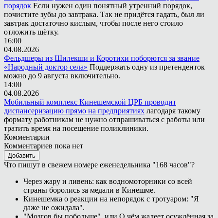
порядок
Если нужен один понятный утренний порядок,
почистите зубы до завтрака. Так не придётся гадать, был ли
завтрак достаточно кислым, чтобы после него стоило
отложить щётку.
16:00
04.08.2026
Фельдшеры из Шилекши и Коротихи поборются за звание
«Народный доктор села»
Поддержать одну из претенденток
можно до 9 августа включительно.
14:00
04.08.2026
Мобильный комплекс Кинешемской ЦРБ проводит
диспансеризацию прямо на предприятиях
лагодаря такому
формату работникам не нужно отпрашиваться с работы или
тратить время на посещение поликлиники.
Комментарии
Комментариев пока нет
Добавить
Что пишут в свежем номере еженедельника "168 часов"?
Через жару и ливень: как водномоторники со всей
страны боролись за медали в Кинешме.
Кинешемка о реакции на непорядок с тротуаром: "Я
даже не ожидала".
"Мозгов бы побольше", или О чём жалеет осуждённая за