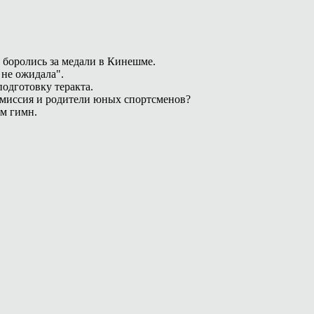
 боролись за медали в Кинешме.
 не ожидала".
одготовку теракта.
омиссия и родители юных спортсменов?
ам гимн.