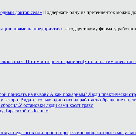
одный доктор села»
Поддержать одну из претенденток можно до
ацию прямо на предприятиях
лагодаря такому формату работни
ользоваться. Потом интернет ограничен(хоть и платим оператора
корой приехать на вызов? А как пожарным? Люди практически отр
станут скоро. Видать, только один сигнал работает- обращение 
сбросил.У остановки люди сами косят траву.
ду Тарасихой и Лесным
возьмут педагогов или просто профессионалов, которые смогут мо