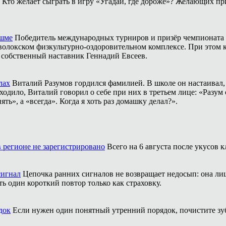
Кто желает сыграть в игру «Угадай, где дороже»? Желающих пр
ешме
Победитель международных турниров и призёр чемпионата 
аволокском физкультурно-оздоровительном комплексе. При этом
о собственный наставник Геннадий Евсеев.
лах
Виталий Разумов гордился фамилией. В школе он настаивал, ч
одило, Виталий говорил о себе при них в третьем лице: «Разум 
ть», а «всегда». Когда я хоть раз домашку делал?».
 регионе не зарегистрировано
Всего на 6 августа после укусов
сигнал
Цепочка ранних сигналов не возвращает недосып: она л
ть один короткий повтор только как страховку.
док
Если нужен один понятный утренний порядок, почистите зубы