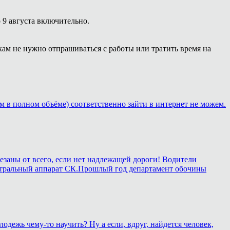
 9 августа включительно.
кам не нужно отпрашиваться с работы или тратить время на
м в полном объёме) соответственно зайти в интернет не можем.
езаны от всего, если нет надлежащей дороги! Водители
в центральный аппарат СК.Прошлый год департамент обочины
лодежь чему-то научить? Ну а если, вдруг, найдется человек,