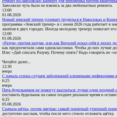
Ремонт по-заволжски: кабинет для чиновника против квартиры
Заволжске чуть было не взялись за два любопытных ремонта.
13:00
01.08.2026
Новый земский тренер успевает трудиться в Наволоках и Кин
программы «Земский тренер» и с июня 2026 года работает в н
занятия в двух городах. Иногда молодому тренеру помогает ег
12:00
01.08.2026
«Разум» против разума, или как Виталий искал себя в лихих де
как предпочитали сами одноклассники. Чтобы до них лучше дох
Или: «Дай списать Разуму. Почему опять? Надо говорить не «опя
Читайте далее...
12:30
вчера
С начала сезона случаев заболеваний клещевыми инфекциями в
6:25
вчера
Пять будильников не помогут выспаться: лучше один поздний 
поставить будильник на самое позднее реальное время и остави
6:25
05.08.2026
Сначала щётка, потом завтрак: самый понятный утренний поря
достаточно кислым, чтобы после него стоило отложить щётку.