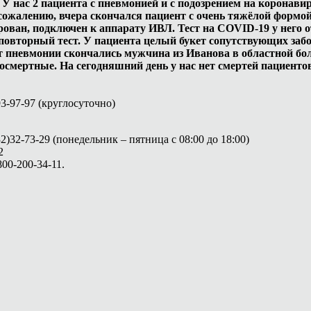
 У нас 2 пациента с пневмонией и с подозрением на коронави
 сожалению, вчера скончался пациент с очень тяжёлой формо
рован, подключен к аппарату ИВЛ. Тест на COVID-19 у него 
повторный тест. У пациента целый букет сопутствующих забо
 от пневмонии скончались мужчина из Иванова в областной бо
осмертные. На сегодняшний день у нас нет смертей пациенто
3-97-97 (круглосуточно)
32-73-29 (понедельник – пятница с 08:00 до 18:00)
2
00-200-34-11.