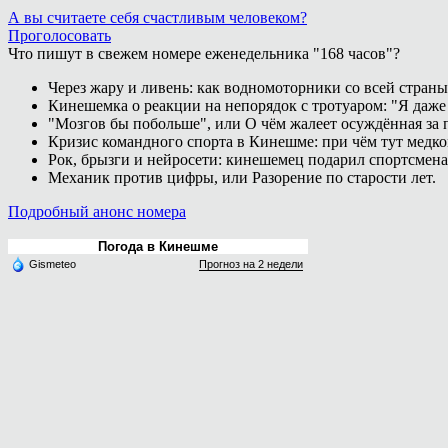
А вы считаете себя счастливым человеком?
Проголосовать
Что пишут в свежем номере еженедельника "168 часов"?
Через жару и ливень: как водномоторники со всей страны
Кинешемка о реакции на непорядок с тротуаром: "Я даже
"Мозгов бы побольше", или О чём жалеет осуждённая за п
Кризис командного спорта в Кинешме: при чём тут медк
Рок, брызги и нейросети: кинешемец подарил спортсмен
Механик против цифры, или Разорение по старости лет.
Подробный анонс номера
Погода в Кинешме
Gismeteo
Прогноз на 2 недели