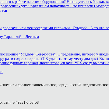
 ли его к работе на этом оборудовании? Не получилось бы, как вс
рофессии" - уже нафталином попахивает. Это привлечет молоде
ться
дорогами или межсоседскими склоками . Стыдоба . А то что лека
ду Тарасихой и Лесным
осещение "Усадьбы Севрюгова". Определенно, интерес у людей к
у раз в год со стороны УГХ уделить этому месту два дня? Выпил
равнодушных горожан, после этого, силами УГХ сразу вывезти 
ат
ысшее или среднее экономическое, юридической, педагогическое 
 Тел.: 8(49331)5-58-58