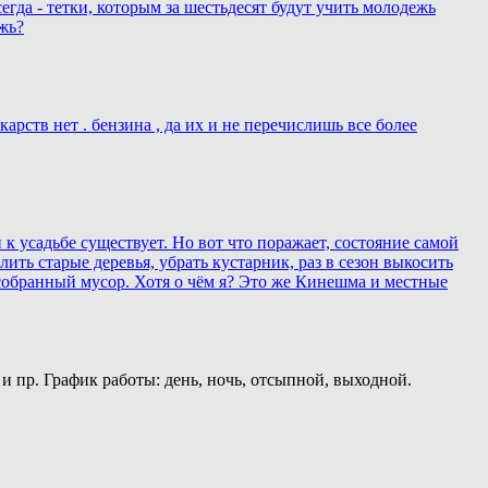
егда - тетки, которым за шестьдесят будут учить молодежь
жь?
рств нет . бензина , да их и не перечислишь все более
 усадьбе существует. Но вот что поражает, состояние самой
ить старые деревья, убрать кустарник, раз в сезон выкосить
собранный мусор. Хотя о чём я? Это же Кинешма и местные
и пр. График работы: день, ночь, отсыпной, выходной.