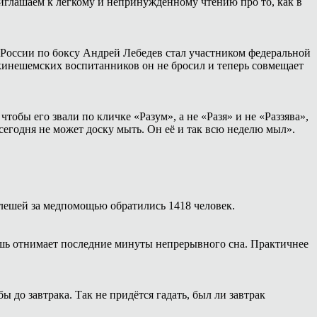
иглашаем к лёгкому и непринуждённому чтению про то, как в
России по боксу Андрей Лебедев стал участником федеральной
 кинешемских воспитанников он не бросил и теперь совмещает
тобы его звали по кличке «Разум», а не «Разя» и не «Раззява»,
сегодня не может доску мыть. Он её и так всю неделю мыл».
 клешей за медпомощью обратились 1418 человек.
ишь отнимает последние минуты непрерывного сна. Практичнее
 до завтрака. Так не придётся гадать, был ли завтрак