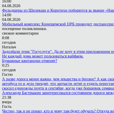
16:00
04.08.2026
Фельдшеры из Шилекши и Коротихи поборются за звание «Нар
14:00
04.08.2026
Мобильный комплекс Кинешемской ЦРБ проводит диспансериз
посещение поликлиники.
свежие комментарии
8:08
сегодня
Натальч
Задолбали этим "Госуслуги". Да не хочу я этим приложением п
Не каждый дома может пользоваться вайфаем.
Бумажные квитанции отменят?
0:25
сегодня
Гостю
А разве дорога менее важна, чем лекарства и бензин? А как с
автобуса то и дело твердят, что запчасти летят и ездить пере
скосил единожды почти в сентябре, когда уже борщевик семяна 
Александр Бастрыкин заинтересовался состоянием дороги меж
21:38
вчера
Гость
Честно, так и не понял, кто и чему там будет обучать? Откуда 