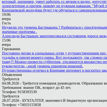
который, например, умеет работать со звуком и видео, допустят
лозоплетению и прочем, никому не нужным навыкам. "Музей п
Кинешемской молодёжи будет где обучаться и самореализовыва
19:06
вчера
Гость
Неужели это уровень Бастрыкина ? Разбираться с просёлочными 
значимые проблемы .
Александр Бастрыкин заинтересовался состоянием дороги меж
15:06
вчера
Горожанин
Постоянно читаю в социальных сетях у путешественников про п
усадьбы и прилегающего парка. Вот подскажите, так сложно пар
траву?! Можно провести субботник, откликнется множество не
руководители - иной уровень принятия решений.
Путешественника огорчил в Кинешме интернет и восхитил зак
Объявления
Требуются
04.08.2026 - Требуется помощник руководителя. Образование в
Требования: знание ПК, возраст до 45 лет.
Телефон: 9158393539
Требуются
28.07.2026 - БУХГАЛТЕР, экономист.В бюджетную организацию.
Телефон: +74933155858