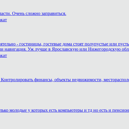
ласти. Очень сложно заправиться.
акат
оятельно - гостиницы, гостевые дома стоят полупустые или пуст
 ни навигация. Уж лучше в Ярославскую или Нижегородскую област
акат
ть. Контролировать финансы, объекты недвижимости, местораспо
только молодые у которых есть компьютеры и тд но есть и пенси