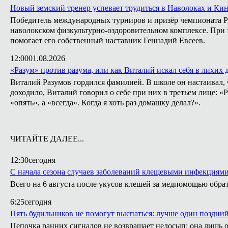
Новый земский тренер успевает трудиться в Наволоках и Ки
Победитель международных турниров и призёр чемпионата Ро
наволокском физкультурно-оздоровительном комплексе. При э
помогает его собственный наставник Геннадий Евсеев.
12:00
01.08.2026
«Разум» против разума, или как Виталий искал себя в лихих 
Виталий Разумов гордился фамилией. В школе он настаивал, ч
доходило, Виталий говорил о себе при них в третьем лице: «
«опять», а «всегда». Когда я хоть раз домашку делал?».
ЧИТАЙТЕ ДАЛЕЕ...
12:30
сегодня
С начала сезона случаев заболеваний клещевыми инфекциями
Всего на 6 августа после укусов клешей за медпомощью обрат
6:25
сегодня
Пять будильников не помогут выспаться: лучше один поздни
Цепочка ранних сигналов не возвращает недосып: она лишь о