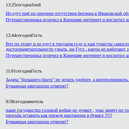
13:25
сегодня
Злой
Не едут ещё по причине отсутствия бензина в Ивановской об
Путешественника огорчил в Кинешме интернет и восхитил з
12:44
сегодня
Гость
Вот по этому и не едут в текущем году к нам туристы самост
достопримечательности узнать, ни Гугл - карты не работают,
Путешественника огорчил в Кинешме интернет и восхитил з
11:01
сегодня
Гость
Задача "большого брата" не делать удобнее, а контролирова
Бумажные квитанции отменят?
9:58
сегодня
житель
наше государство головой вобще не думает , унас живут не 
просьба оставить как прежде квитанции в бумаге !!!!!
Бумажные квитанции отменят?