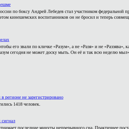
нешме
ссии по боксу Андрей Лебедев стал участником федеральной пр
том кинешемских воспитанников он не бросил и теперь совмеща
делах
тобы его звали по кличке «Разум», а не «Разя» и не «Раззява»,
Разум сегодня не может доску мыть. Он её и так всю неделю мыл
 в регионе не зарегистрировано
ились 1418 человек.
й сигнал
тнимает последние минуты непрерывного сна. Практичнее постав