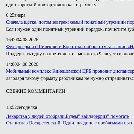
один короткий повтор только как страховку.
6:25
вчера
Сначала щётка, потом завтрак: самый понятный утренний по
Если нужен один понятный утренний порядок, почистите зубы 
16:00
04.08.2026
Фельдшеры из Шилекши и Коротихи поборются за звание «Н
Поддержать одну из претенденток можно до 9 августа включи
14:00
04.08.2026
Мобильный комплекс Кинешемской ЦРБ проводит диспансер
лагодаря такому формату работникам не нужно отпрашиватьс
СВЕЖИЕ КОММЕНТАРИИ
13:52
сегодня
ха
Лекарства у людей отобрали.Будем" вайлдберриз" помогать
Станислав Воскресенский: Одни, наедине с проблемами вы н