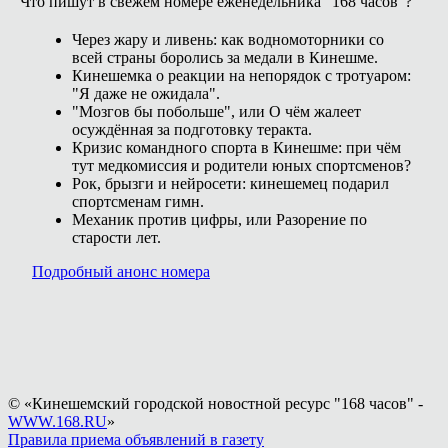
Что пишут в свежем номере еженедельника "168 часов"?
Через жару и ливень: как водномоторники со
всей страны боролись за медали в Кинешме.
Кинешемка о реакции на непорядок с тротуаром:
"Я даже не ожидала".
"Мозгов бы побольше", или О чём жалеет
осуждённая за подготовку теракта.
Кризис командного спорта в Кинешме: при чём
тут медкомиссия и родители юных спортсменов?
Рок, брызги и нейросети: кинешемец подарил
спортсменам гимн.
Механик против цифры, или Разорение по
старости лет.
Подробный анонс номера
© «Кинешемский городской новостной ресурс "168 часов" -
WWW.168.RU
»
Правила приема объявлений в газету