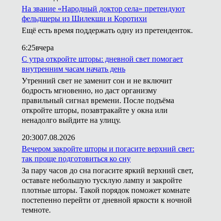
На звание «Народный доктор села» претендуют
фельдшеры из Шилекши и Коротихи
Ещё есть время поддержать одну из претенденток.
6:25
вчера
С утра откройте шторы: дневной свет помогает
внутренним часам начать день
Утренний свет не заменит сон и не включит
бодрость мгновенно, но даст организму
правильный сигнал времени. После подъёма
откройте шторы, позавтракайте у окна или
ненадолго выйдите на улицу.
20:30
07.08.2026
Вечером закройте шторы и погасите верхний свет:
так проще подготовиться ко сну
За пару часов до сна погасите яркий верхний свет,
оставьте небольшую тусклую лампу и закройте
плотные шторы. Такой порядок поможет комнате
постепенно перейти от дневной яркости к ночной
темноте.