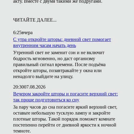
акту. Вместе с двумя такими же подругами.
ЧИТАЙТЕ ДАЛЕЕ...
6:25
вчера
С утра откройте шторы: дневной свет помогает
внутренним часам начать день
Утренний свет не заменит сон и не включит
бодрость мгновенно, но даст организму
правильный сигнал времени. После подъёма
откройте шторы, позавтракайте у окна или
ненадолго выйдите на улицу.
20:30
07.08.2026
Вечером закройте шторы и погасите верхний свет:
так проще подготовиться ко сну
За пару часов до сна погасите яркий верхний свет,
оставьте небольшую тусклую лампу и закройте
плотные шторы. Такой порядок поможет комнате
постепенно перейти от дневной яркости к ночной
темноте.