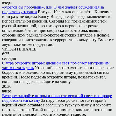
вчера
«Мозгов бы побольше», или О чём жалеет осужденная за
подготовку теракта
Вот уже 10 лет как она живёт в Кинешме
и ни разу не видела Волгу. Впереди ещё 4 года заключения в
исправительной колонии. Сегодня мы познакомимся с той
русской женщиной, про которую в первой же строчке
описательной части приговора сказано, что она, являясь
сторонником радикально-экстремистских взглядов в исламе,
совершила приготовление к террористическому акту. Вместе с
двумя такими же подругами.
ЧИТАЙТЕ ДАЛЕЕ...
6:25
сегодня
С утра откройте шторы: дневной свет помогает внутренним
часам начать день
Утренний свет не заменит сон и не включит
бодрость мгновенно, но даст организму правильный сигнал
времени. После подъёма откройте шторы, позавтракайте у
окна или ненадолго выйдите на улицу.
20:30
вчера
Вечером закройте шторы и погасите верхний свет: так проще
подготовиться ко сну
За пару часов до сна погасите яркий
верхний свет, оставьте небольшую тусклую лампу и закройте
плотные шторы. Такой порядок поможет комнате постепенно
перейти от дневной яркости к ночной темноте.