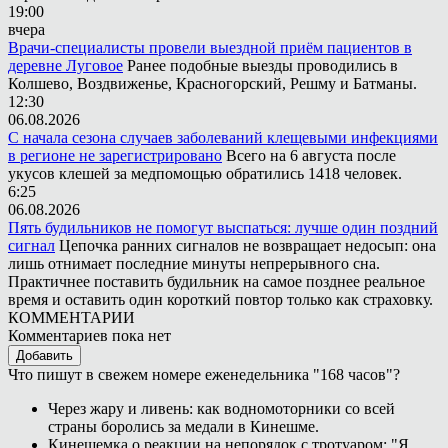
19:00
вчера
Врачи-специалисты провели выездной приём пациентов в
деревне Луговое
Ранее подобные выезды проводились в
Колшево, Воздвиженье, Красногорский, Решму и Батманы.
12:30
06.08.2026
С начала сезона случаев заболеваний клещевыми инфекциями
в регионе не зарегистрировано
Всего на 6 августа после
укусов клешей за медпомощью обратились 1418 человек.
6:25
06.08.2026
Пять будильников не помогут выспаться: лучше один поздний
сигнал
Цепочка ранних сигналов не возвращает недосып: она
лишь отнимает последние минуты непрерывного сна.
Практичнее поставить будильник на самое позднее реальное
время и оставить один короткий повтор только как страховку.
КОММЕНТАРИИ
Комментариев пока нет
Добавить
Что пишут в свежем номере еженедельника "168 часов"?
Через жару и ливень: как водномоторники со всей
страны боролись за медали в Кинешме.
Кинешемка о реакции на непорядок с тротуаром: "Я