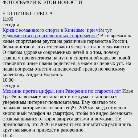
ФОТОГРАФИИ К ЭТОЙ НОВОСТИ
ЧТО ПИШЕТ ПРЕССА
11:00
сегодня
Кризис командного спорта в Кинешме: при чём тут
медкомиссия и родители юных спортсменов?
В то время как
юные спортсмены рвутся на различные первенства России,
большинство из них отсеиваются ещё на этапе медкомиссии.
О слабом здоровье современных детей и о том, почему
главным препятствием на пути к спортивной карьере порой
становятся иные планы родителей, узнаём из первых уст. На
наши вопросы ответил кинешемский тренер по женскому
волейболу Андрей Воронов.
10:00
сегодня
Механик против цифры, или Разорение по старости лет
Илья
Грачёв на восьмом десятке лет и не думал становиться
уверенным интернет-пользователем. Ему хватало тех
навыков, которые она освоил ещё в 2020-м, когда поменял
кнопочный телефон на смартфон, чтобы по видео беседовать
с закрывшимися от коронавируса детьми и внуками. Не
предполагал, что 2026-й вынудит его попытаться расширить
круг навыков и приведёт к разорению.
16:55