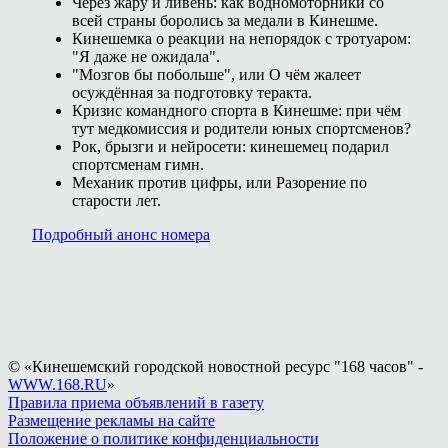
Через жару и ливень: как водномоторники со
всей страны боролись за медали в Кинешме.
Кинешемка о реакции на непорядок с тротуаром:
"Я даже не ожидала".
"Мозгов бы побольше", или О чём жалеет
осуждённая за подготовку теракта.
Кризис командного спорта в Кинешме: при чём
тут медкомиссия и родители юных спортсменов?
Рок, брызги и нейросети: кинешемец подарил
спортсменам гимн.
Механик против цифры, или Разорение по
старости лет.
Подробный анонс номера
© «Кинешемский городской новостной ресурс "168 часов" -
WWW.168.RU
»
Правила приема объявлений в газету
Размещение рекламы на сайте
Положение о политике конфиденциальности