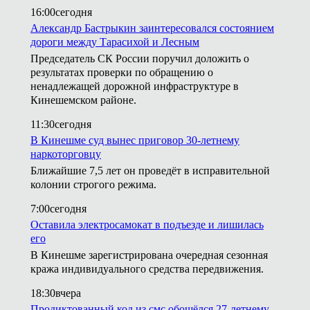
16:00
сегодня
Александр Бастрыкин заинтересовался состоянием
дороги между Тарасихой и Лесным
Председатель СК России поручил доложить о
результатах проверки по обращению о
ненадлежащей дорожной инфраструктуре в
Кинешемском районе.
11:30
сегодня
В Кинешме суд вынес приговор 30-летнему
наркоторговцу
Ближайшие 7,5 лет он проведёт в исправительной
колонии строгого режима.
7:00
сегодня
Оставила электросамокат в подъезде и лишилась
его
В Кинешме зарегистрирована очередная сезонная
кража индивидуального средства передвижения.
18:30
вчера
Продиктованный код из смс обошёлся 27-летнему